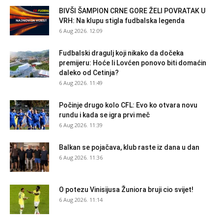
BIVŠI ŠAMPION CRNE GORE ŽELI POVRATAK U
VRH: Na klupu stigla fudbalska legenda
6 Aug 2026. 12:09
Fudbalski dragulj koji nikako da dočeka
premijeru: Hoće li Lovćen ponovo biti domaćin
daleko od Cetinja?
6 Aug 2026. 11:49
Počinje drugo kolo CFL: Evo ko otvara novu
rundu i kada se igra prvi meč
6 Aug 2026. 11:39
Balkan se pojačava, klub raste iz dana u dan
6 Aug 2026. 11:36
O potezu Vinisijusa Žuniora bruji cio svijet!
6 Aug 2026. 11:14