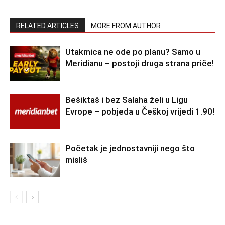
RELATED ARTICLES
MORE FROM AUTHOR
Utakmica ne ode po planu? Samo u
Meridianu – postoji druga strana priče!
Bešiktaš i bez Salaha želi u Ligu
Evrope – pobjeda u Češkoj vrijedi 1.90!
Početak je jednostavniji nego što
misliš