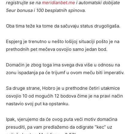
registrujte se na
meridianbet.me
i automatski dobijate
5eur bonusa i 100 besplatnih spinova.
Oba tima teže ka tome da sačuvaju status drugoligaša.
Espjerg je trenutno u nešto lošijoj situaciji pošto je na
prethodnih pet mečeva osvojio samo jedan bod.
Domaćin je zbog toga ima svega dva više u odnosu na
zonu ispadanja pa će trijumf u ovom meču biti imperativ.
Sa druge strane, Hobro je u prethodne četiri utakmice
osvojio 10 od mogućih 12 bodova čime je na pravi način
nastavio svoj put ka opstanku.
Ipak, vjerujemo da će ovog puta veći motiv domaćina
presuditi, pa vam predlažemo da odigrate ”kec” uz