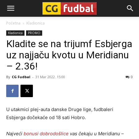
CG-
Početna
Kladionica
Kladionica
PROMO
Fudbal
Kladite se na trijumf Esbjerga
uz najjaču kvotu u Meridianu
– 2.36!
By
CG Fudbal
-
31 Mar 2022. 15:00
0
U utakmici plej-auta danske Druge lige, fudbaleri
Esbjerga dočekaće od 18 sati Hobro.
Najveći
bonusi dobrodošlice
vas čekaju u Meridianu –