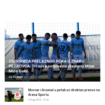
ZAVRŠNICA PRELAZNOG ROKA U ZNAKU
PETROVCA: Tri nova potpisa na stadionu Mitar
Mićo Goliš
CG Fudbal
-
6 Aug 2026. 12:26
Mornar i Arsenal u petak uz direktan prenos na
Arena Sportu
6 Aug 2026. 12:20