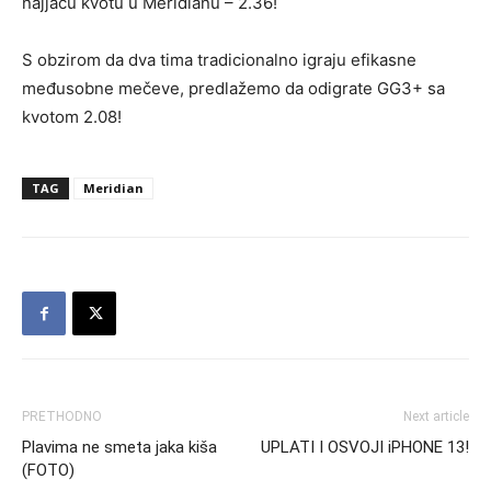
najjaču kvotu u Meridianu – 2.36!
S obzirom da dva tima tradicionalno igraju efikasne
međusobne mečeve, predlažemo da odigrate GG3+ sa
kvotom 2.08!
TAG
Meridian
PRETHODNO
Next article
Plavima ne smeta jaka kiša
UPLATI I OSVOJI iPHONE 13!
(FOTO)