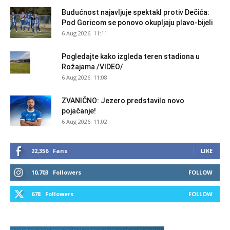
Budućnost najavljuje spektakl protiv Dečića:
Pod Goricom se ponovo okupljaju plavo-bijeli
6 Aug 2026. 11:11
Pogledajte kako izgleda teren stadiona u
Rožajama /VIDEO/
6 Aug 2026. 11:08
ZVANIČNO: Jezero predstavilo novo
pojačanje!
6 Aug 2026. 11:02
22,356
Fans
LIKE
10,703
Followers
FOLLOW
678
Followers
FOLLOW