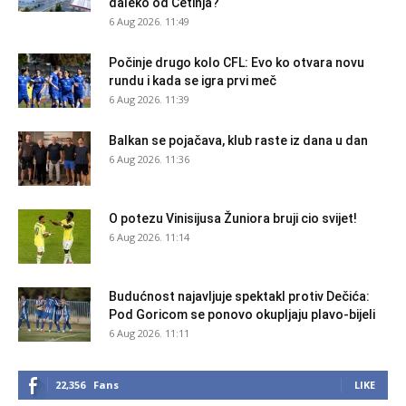
daleko od Cetinja?
6 Aug 2026. 11:49
Počinje drugo kolo CFL: Evo ko otvara novu
rundu i kada se igra prvi meč
6 Aug 2026. 11:39
Balkan se pojačava, klub raste iz dana u dan
6 Aug 2026. 11:36
O potezu Vinisijusa Žuniora bruji cio svijet!
6 Aug 2026. 11:14
Budućnost najavljuje spektakl protiv Dečića:
Pod Goricom se ponovo okupljaju plavo-bijeli
6 Aug 2026. 11:11
22,356
Fans
LIKE