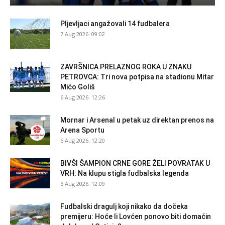
Pljevljaci angažovali 14 fudbalera
7 Aug 2026. 09:02
ZAVRŠNICA PRELAZNOG ROKA U ZNAKU
PETROVCA: Tri nova potpisa na stadionu Mitar
Mićo Goliš
6 Aug 2026. 12:26
Mornar i Arsenal u petak uz direktan prenos na
Arena Sportu
6 Aug 2026. 12:20
BIVŠI ŠAMPION CRNE GORE ŽELI POVRATAK U
VRH: Na klupu stigla fudbalska legenda
6 Aug 2026. 12:09
Fudbalski dragulj koji nikako da dočeka
premijeru: Hoće li Lovćen ponovo biti domaćin