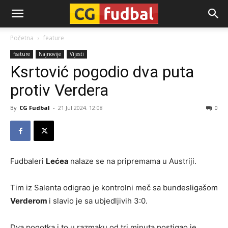
CG-
Početna
feature
feature
Najnovije
Vijesti
Fudbal
Ksrtović pogodio dva puta
protiv Verdera
By
CG Fudbal
-
21 Jul 2024. 12:08
0
Fudbaleri
Lećea
nalaze se na pripremama u Austriji.
Tim iz Salenta odigrao je kontrolni meč sa bundesligašom
Verderom
i slavio je sa ubjedljivih 3:0.
Dva pogotka i to u razmaku od tri minuta postigao je