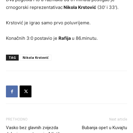
crnogorski reprezentativac
Nikola Krstović
(30′ i 33′).
Krstović je igrao samo prvo poluvrijeme.
Konačnih 3:0 postavio je
Rafija
u 86.minutu.
TAG
Nikola Krstović
PRETHODNO
Next article
Vasko bez glavnih zvijezda
Bubanja opet u Kuvajtu