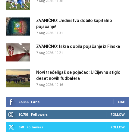
7 Aug 2026. 11:36
ZVANIČNO: Jedinstvo dobilo kapitalno
pojačanje!
7 Aug 2026. 11:31
ZVANIČNO: Iskra dobila pojačanje iz Finske
7 Aug 2026. 10:21
Novi trećeligaš se pojačao: U Cijevnu stiglo
deset novih fudbalera
7 Aug 2026. 10:16
22,356
Fans
LIKE
10,703
Followers
FOLLOW
678
Followers
FOLLOW