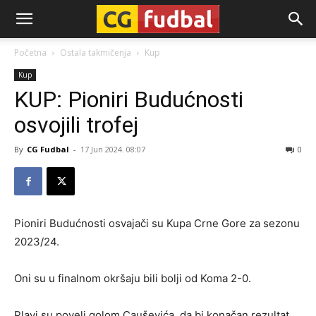
CG-
Početna
Ostala takmičenja
Kup
Kup
Fudbal
KUP: Pioniri Budućnosti
osvojili trofej
By
CG Fudbal
-
17 Jun 2024. 08:07
0
Pioniri Budućnosti osvajači su Kupa Crne Gore za sezonu
2023/24.
Oni su u finalnom okršaju bili bolji od Koma 2-0.
Plavi su poveli golom Cauševića, da bi konačan rezultat