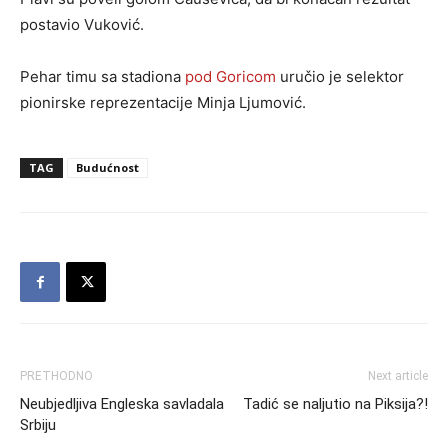
postavio Vuković.
Pehar timu sa stadiona
pod Goricom
uručio je selektor
pionirske reprezentacije Minja Ljumović.
TAG
Budućnost
PRETHODNO
Next article
Neubjedljiva Engleska savladala
Tadić se naljutio na Piksija?!
Srbiju