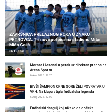
ZAVRŠNICA PRELAZNOG ROKA U ZNAKU
PETROVCA: Tri nova potpisa na stadionu Mitar
Mićo Goliš
CG Fudbal
-
6 Aug 2026. 12:26
Mornar i Arsenal u petak uz direktan prenos na
Arena Sportu
6 Aug 2026. 12:20
BIVŠI ŠAMPION CRNE GORE ŽELI POVRATAK U
VRH: Na klupu stigla fudbalska legenda
6 Aug 2026. 12:09
Fudbalski dragulj koji nikako da dočeka