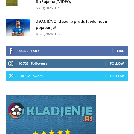
Rožajama /VIDEO/
6 Aug 2026. 11:08
ZVANIČNO: Jezero predstavilo novo
pojačanje!
6 Aug 2026. 11:02
22,356
Fans
LIKE
10,703
Followers
FOLLOW
678
Followers
FOLLOW