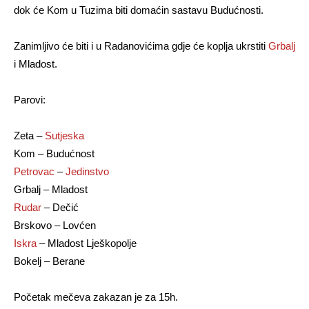
dok će Kom u Tuzima biti domaćin sastavu Budućnosti.
Zanimljivo će biti i u Radanovićima gdje će koplja ukrstiti
Grbalj
i Mladost.
Parovi:
Zeta –
Sutjeska
Kom – Budućnost
Petrovac
–
Jedinstvo
Grbalj – Mladost
Rudar
– Dečić
Brskovo – Lovćen
Iskra
– Mladost Lješkopolje
Bokelj – Berane
Početak mečeva zakazan je za 15h.