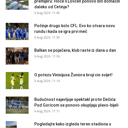
premijeru: Hoće li Lovćen ponovo biti domaćin
daleko od Cetinja?
6 Aug 2026. 11:49
Počinje drugo kolo CFL: Evo ko otvara novu
rundu i kada se igra prvi meč
6 Aug 2026. 11:39
Balkan se pojačava, klub raste iz dana u dan
6 Aug 2026. 11:36
O potezu Vinisijusa Žuniora bruji cio svijet!
6 Aug 2026. 11:14
Budućnost najavljuje spektakl protiv Dečića:
Pod Goricom se ponovo okupljaju plavo-bijeli
6 Aug 2026. 11:11
Pogledajte kako izgleda teren stadiona u