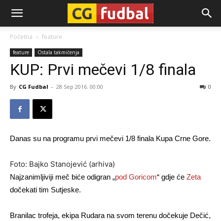
CG-
Početna
feature
feature
Ostala takmičenja
Fudbal
KUP: Prvi mečevi 1/8 finala
By
CG Fudbal
-
28 Sep 2016. 00:00
0
Danas su na programu prvi mečevi 1/8 finala Kupa Crne Gore.
Foto: Bajko Stanojević (arhiva)
Najzanimljiviji meč biće odigran „
pod Goricom
“ gdje će
Zeta
dočekati tim Sutjeske.
Branilac trofeja, ekipa Rudara na svom terenu dočekuje Dečić,