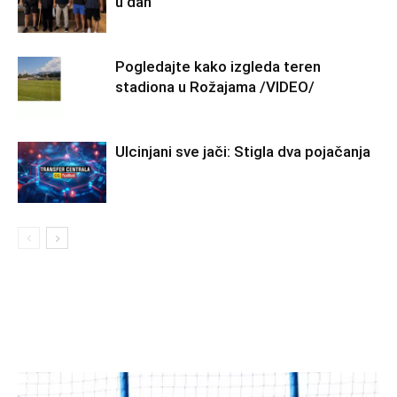
u dan
Pogledajte kako izgleda teren
stadiona u Rožajama /VIDEO/
Ulcinjani sve jači: Stigla dva pojačanja