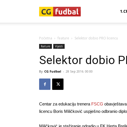
CG-
1.C
Fudbal
Početna
feature
Selektor dobio PRO licencu
feature
Vijesti
Selektor dobio P
By
CG Fudbal
-
28 Sep 2016. 00:00
Centar za edukaciju trenera
FSCG
obavještava 
licencu Boris Miličković uspješno odbranio dipl
Miličković je stažiranje odradio u FK Herta Brel