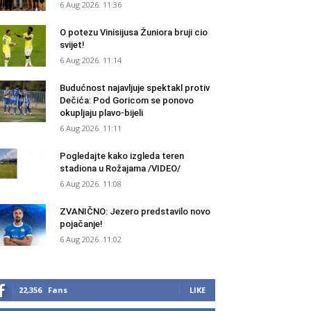
6 Aug 2026. 11:36
O potezu Vinisijusa Žuniora bruji cio
svijet!
6 Aug 2026. 11:14
Budućnost najavljuje spektakl protiv
Dečića: Pod Goricom se ponovo
okupljaju plavo-bijeli
6 Aug 2026. 11:11
Pogledajte kako izgleda teren
stadiona u Rožajama /VIDEO/
6 Aug 2026. 11:08
ZVANIČNO: Jezero predstavilo novo
pojačanje!
6 Aug 2026. 11:02
22,356
Fans
LIKE