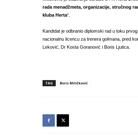
rada menadžmeta, organizacije, stručnog r
kluba Herta
“.
Kandidat je odbranio diplomski rad u toku prvo
nacionalnu licencu za trenera golmana, pred ko
Leković, Dr Kosta Goranović i Boris Ljutica.
TAG
Boris Miličković