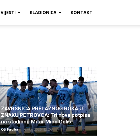
VIJESTI
KLADIONICA
KONTAKT
ZAVRŠNICA PRELAZNOG ROKA U
ZNAKU PETROVCA: Tri nova potpisa
na stadionu Mitar Mićo Goliš
CG Fudbal
-
6 Aug 2026. 12:26