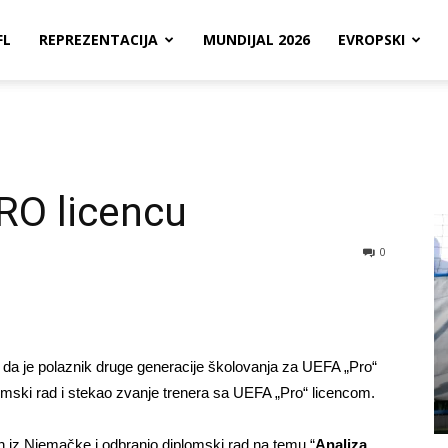
FL
REPREZENTACIJA
MUNDIJAL 2026
EVROPSKI
RO licencu
0
da je polaznik druge generacije školovanja za UEFA „Pro“
omski rad i stekao zvanje trenera sa UEFA „Pro“ licencom.
in iz Njemačke i odbranio diplomski rad na temu “
Analiza