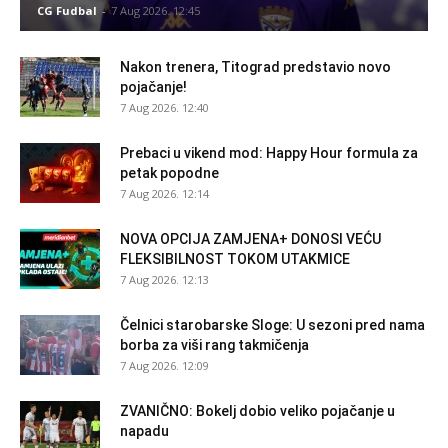
CG Fudbal
-
7 Aug 2026. 12:45
Nakon trenera, Titograd predstavio novo
pojačanje!
7 Aug 2026. 12:40
Prebaci u vikend mod: Happy Hour formula za
petak popodne
7 Aug 2026. 12:14
NOVA OPCIJA ZAMJENA+ DONOSI VEĆU
FLEKSIBILNOST TOKOM UTAKMICE
7 Aug 2026. 12:13
Čelnici starobarske Sloge: U sezoni pred nama
borba za viši rang takmičenja
7 Aug 2026. 12:09
ZVANIČNO: Bokelj dobio veliko pojačanje u
napadu