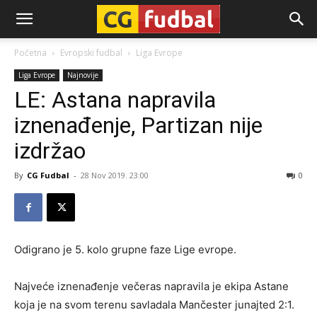
CG-
Početna
Evropski fudbal
Liga Evrope
Liga Evrope
Najnovije
Fudbal
LE: Astana napravila
iznenađenje, Partizan nije
izdržao
By
CG Fudbal
-
28 Nov 2019. 23:00
0
Odigrano je 5. kolo grupne faze Lige evrope.
Najveće iznenađenje večeras napravila je ekipa Astane
koja je na svom terenu savladala Mančester junajted 2:1.