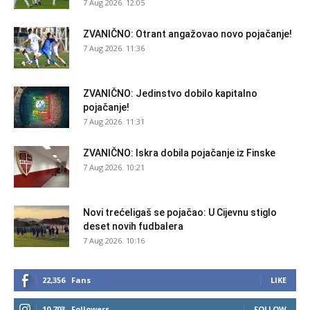
7 Aug 2026. 12:05
ZVANIČNO: Otrant angažovao novo pojačanje!
7 Aug 2026. 11:36
ZVANIČNO: Jedinstvo dobilo kapitalno
pojačanje!
7 Aug 2026. 11:31
ZVANIČNO: Iskra dobila pojačanje iz Finske
7 Aug 2026. 10:21
Novi trećeligaš se pojačao: U Cijevnu stiglo
deset novih fudbalera
7 Aug 2026. 10:16
22,356
Fans
LIKE
10,703
Followers
FOLLOW