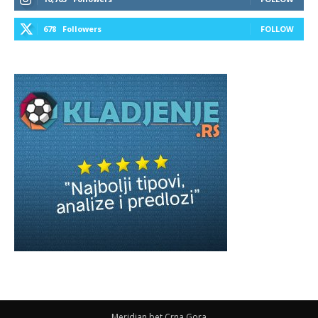
678
Followers
FOLLOW
Meridian bet Crna Gora