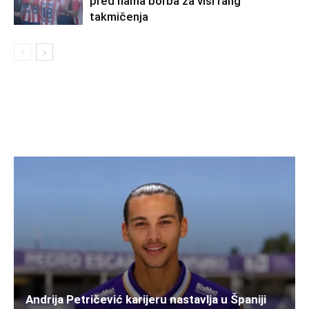
pred nama borba za viši rang
takmičenja
Andrija Petričević karijeru nastavlja u Španiji