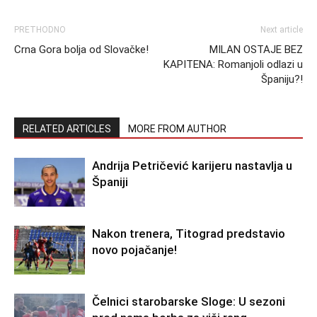
PRETHODNO
Next article
Crna Gora bolja od Slovačke!
MILAN OSTAJE BEZ
KAPITENA: Romanjoli odlazi u
Španiju?!
RELATED ARTICLES
MORE FROM AUTHOR
Andrija Petričević karijeru nastavlja u
Španiji
Nakon trenera, Titograd predstavio
novo pojačanje!
Čelnici starobarske Sloge: U sezoni