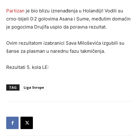
Partizan
je bio blizu iznenađenja u Holandiji! Vodili su
crno-bijeli 0:2 golovima Asana i Sume, međutim domaćin
je pogocima Drujifa uspio da poravna rezultat.
Ovim rezultatom izabranici Sava Miloševića izgubili su
šanse za plasman u narednu fazu takmičenja.
Rezultati 5. kola LE:
TAG
Liga Evrope