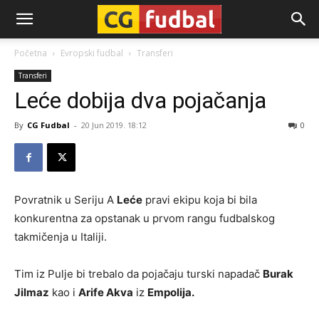
CG-
Početna
Evropski fudbal
Transferi
Transferi
Fudbal
Leće dobija dva pojačanja
By
CG Fudbal
-
20 Jun 2019. 18:12
0
Povratnik u Seriju A
Leće
pravi ekipu koja bi bila
konkurentna za opstanak u prvom rangu fudbalskog
takmičenja u Italiji.
Tim iz Pulje bi trebalo da pojačaju turski napadač
Burak
Jilmaz
kao i
Arife Akva
iz
Empolija.