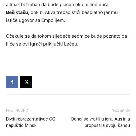
Jilmaz bi trebao da bude plaćen oko milion eura
Bešiktašu,
dok bi Akva trebao stići besplatno jer mu
ističe ugovor sa Empolijem.
Očekuje se da tokom sljedeće sedmice bude poznato da
li će se ovi igrači priključiti Lećeu.
PRETHODNO
Next article
Bivši reprezentativac CG
Danci se vratili u igru, Austrija
napuštio Minsk
propustila svoju šansu