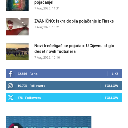
pojačanje!
7 Aug 2026. 11:31
ZVANIČNO: Iskra dobila pojačanje iz Finske
7 Aug 2026. 10:21
Novi trećeligaš se pojačao: U Cijevnu stiglo
deset novih fudbalera
7 Aug 2026. 10:16
22,356
Fans
LIKE
10,703
Followers
FOLLOW
678
Followers
FOLLOW