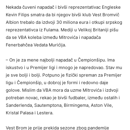
Nekada čuveni napadač i bivši reprezentativac Engleske
Kevin Filips smatra da bi njegov bivši klub Vest Bromvič
Albion trebalo da izdvoji 30 miliona eura i otkupi srpskog
reprezentativca iz Fulama. Mediji u Velikoj Britaniji pišu
da se VBA koleba između Mitrovića i napadača
Fenerbahčea Vedata Murićija.
– On je za mene najbolji napadač u Čempionšipu. Ima
iskustvo i u Premijer ligi i mnogo je napredovao. Stav mu
je sve bolji i bolji. Potpuno je fizički spreman za Premijer
ligu i Čempionšip, u dobroj je formi i redovno daje
golove. Mislim da VBA mora da uzme Mitrovića i izdvoji
potreban novac, rekao je bivši fudbaler, između ostalih i
Sanderlenda, Sautemptona, Birmingema, Aston Vile,
Kristal Palasa i Lestera.
Vest Brom je prije prekida sezone zbog pandemije