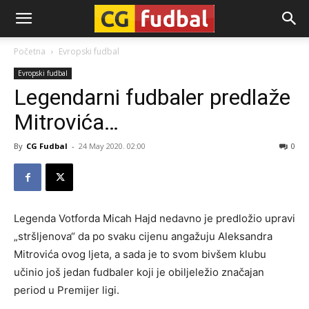
CG-
Početna
Evropski fudbal
Evropski fudbal
Fudbal
Legendarni fudbaler predlaže
Mitrovića…
By
CG Fudbal
-
24 May 2020. 02:00
0
Legenda Votforda Micah Hajd nedavno je predložio upravi
„stršljenova“ da po svaku cijenu angažuju Aleksandra
Mitrovića ovog ljeta, a sada je to svom bivšem klubu
učinio još jedan fudbaler koji je obiljeležio značajan
period u Premijer ligi.