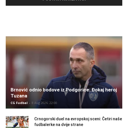
Brnović odnio bodove iz Podgorice: Đokaj heroj
Tuzana
CG Fudbal
-
8 Aug 2026. 22:00
Crnogorski duel na evropskoj sceni: Četiri naše
fudbalerke na dvije strane