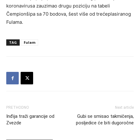
koronavirusa zauzimao drugu poziciju na tabeli
Čempionšipa sa 70 bodova, šest više od trećeplasiranog
Fulama.
TAG
Fulam
PRETHODNO
Next article
Inđija traži garancije od
Gubi se smisao takmičenja,
Zvezde
posljedice će biti dugoročne