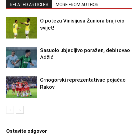
RELATED ARTICLES
MORE FROM AUTHOR
O potezu Vinisijusa Žuniora bruji cio
svijet!
Sasuolo ubjedljivo poražen, debitovao
Adžić
Crnogorski reprezentativac pojačao
Rakov
Ostavite odgovor