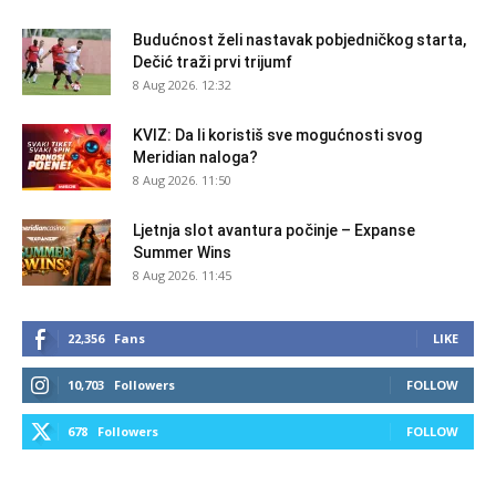
Budućnost želi nastavak pobjedničkog starta,
Dečić traži prvi trijumf
8 Aug 2026. 12:32
KVIZ: Da li koristiš sve mogućnosti svog
Meridian naloga?
8 Aug 2026. 11:50
Ljetnja slot avantura počinje – Expanse
Summer Wins
8 Aug 2026. 11:45
22,356
Fans
LIKE
10,703
Followers
FOLLOW
678
Followers
FOLLOW