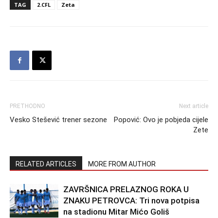
TAG
2.CFL
Zeta
PRETHODNO
Next article
Vesko Stešević trener sezone
Popović: Ovo je pobjeda cijele
Zete
RELATED ARTICLES
MORE FROM AUTHOR
ZAVRŠNICA PRELAZNOG ROKA U
ZNAKU PETROVCA: Tri nova potpisa
na stadionu Mitar Mićo Goliš