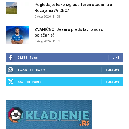
Pogledajte kako izgleda teren stadiona u
Rožajama /VIDEO/
6 Aug 2026. 11:08
ZVANIČNO: Jezero predstavilo novo
pojačanje!
6 Aug 2026. 11:02
22,356
Fans
LIKE
10,703
Followers
FOLLOW
678
Followers
FOLLOW