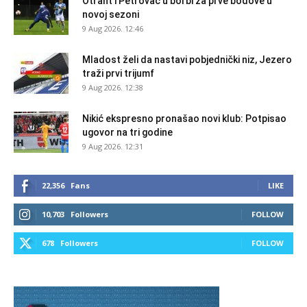
Otrant i Petrovac u borbi za prve bodove u
novoj sezoni
9 Aug 2026. 12:46
Mladost želi da nastavi pobjednički niz, Jezero
traži prvi trijumf
9 Aug 2026. 12:38
Nikić ekspresno pronašao novi klub: Potpisao
ugovor na tri godine
9 Aug 2026. 12:31
22,356
Fans
LIKE
10,703
Followers
FOLLOW
678
Followers
FOLLOW