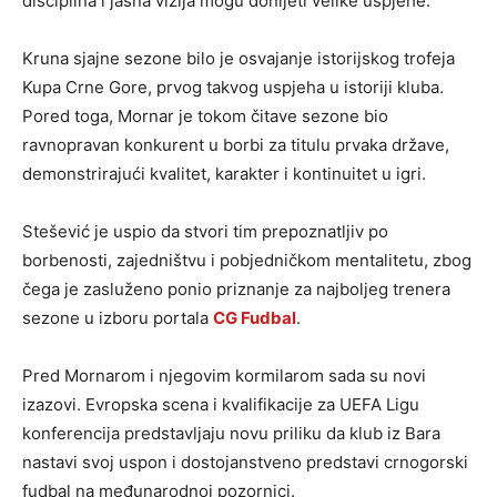
disciplina i jasna vizija mogu donijeti velike uspjehe.
Kruna sjajne sezone bilo je osvajanje istorijskog trofeja
Kupa Crne Gore, prvog takvog uspjeha u istoriji kluba.
Pored toga, Mornar je tokom čitave sezone bio
ravnopravan konkurent u borbi za titulu prvaka države,
demonstrirajući kvalitet, karakter i kontinuitet u igri.
Stešević je uspio da stvori tim prepoznatljiv po
borbenosti, zajedništvu i pobjedničkom mentalitetu, zbog
čega je zasluženo ponio priznanje za najboljeg trenera
sezone u izboru portala
CG Fudbal
.
Pred Mornarom i njegovim kormilarom sada su novi
izazovi. Evropska scena i kvalifikacije za UEFA Ligu
konferencija predstavljaju novu priliku da klub iz Bara
nastavi svoj uspon i dostojanstveno predstavi crnogorski
fudbal na međunarodnoj pozornici.