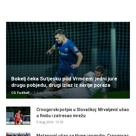
Bokelj čeka Sutjesku pod Vrmcem: jedni jure
drugu pobjedu, drugi izlaz iz serije poraza
CG Fudbal
-
9 Aug 2026. 13:58
Crnogorski potpis u Slovačkoj: Mrvaljević ušao
u finišu i zatresao mrežu
9 Aug 2026. 13:53
Matanović ušao sa klupe i pogodio: Crnogorac