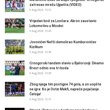
zatresao mrežu Ujpešta (VIDEO)
9 Aug 2026. 13:51
Vrijedan bod za Lončara: Akron zaustavio
Lokomotivu u Moskvi
9 Aug 2026. 13:45
Jovovićev Nefči demolirao Kumburovićev
Kizilkum
9 Aug 2026. 13:43
Crnogorski tandem slavio u Bjelorusiji: Dinamo
Brest odnio sva tri boda
9 Aug 2026. 13:39
Zbog njega tim postigne 74 gola, a on uopšte
ne igra: Ko je Ostin Mekfi, najveće pojačanje
Čelsija!
9 Aug 2026. 12:51