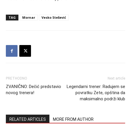
TAG
Mornar
Vesko Stešević
PRETHODNO
Next article
ZVANIČNO: Dečić predstavio
Legendarni trener: Radujem se
novog trenera!
povratku Zete, opština da
maksimalno podrži klub
RELATED ARTICLES
MORE FROM AUTHOR