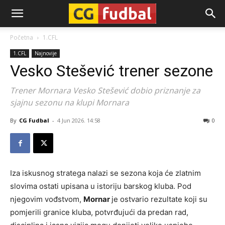
CG-
Početna
1.CFL
1.CFL
Najnovije
Fudbal
Vesko Stešević trener sezone
Trener Mornara Vesko Stešević dobio priznanje za
sjajnu sezonu na klupi Mornara
By
CG Fudbal
-
4 Jun 2026. 14:58
0
Iza iskusnog stratega nalazi se sezona koja će zlatnim
slovima ostati upisana u istoriju barskog kluba. Pod
njegovim vođstvom,
Mornar
je ostvario rezultate koji su
pomjerili granice kluba, potvrđujući da predan rad,