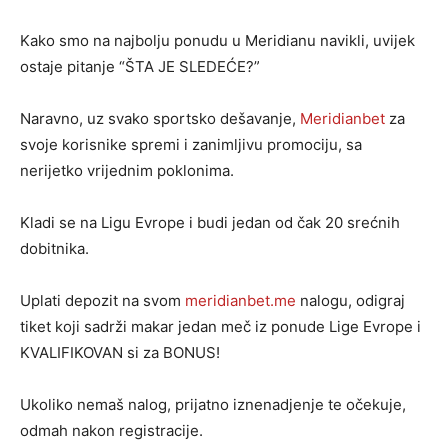
Kako smo na najbolju ponudu u Meridianu navikli, uvijek
ostaje pitanje “ŠTA JE SLEDEĆE?”
Naravno, uz svako sportsko dešavanje,
Meridianbet
za
svoje korisnike spremi i zanimljivu promociju, sa
nerijetko vrijednim poklonima.
Kladi se na Ligu Evrope i budi jedan od čak 20 srećnih
dobitnika.
Uplati depozit na svom
meridianbet.me
nalogu, odigraj
tiket koji sadrži makar jedan meč iz ponude Lige Evrope i
KVALIFIKOVAN si za BONUS!
Ukoliko nemaš nalog, prijatno iznenadjenje te očekuje,
odmah nakon registracije.