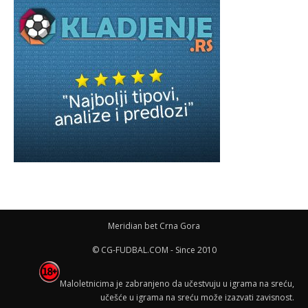
Meridian bet Crna Gora
© CG-FUDBAL.COM - Since 2010
Maloletnicima je zabranjeno da učestvuju u igrama na sreću,
učešće u igrama na sreću može izazvati zavisnost.