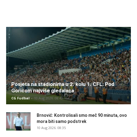
Posjeta na stadionima u 2. kolu 1. CFL: Pod
Goricom najviše gledalaca
CG Fudbal
-
10 Aug 2026. 08:43
Brnović: Kontrolisali smo meč 90 minuta, ovo
mora biti samo podstrek
10 Aug 2026. 08:35