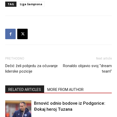
TAG
Liga šampiona
PRETHODNO
Next article
Dečić želi pobjedu za očuvanje
Ronaldo objavio svoj “dream
liderske pozicije
team”
RELATED ARTICLES
MORE FROM AUTHOR
Brnović odnio bodove iz Podgorice:
Đokaj heroj Tuzana