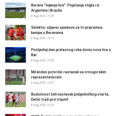
Berane “mijenja lice”: Pojačanja stigla i iz
Argentine i Brazila
8 Aug 2026. 13:29
Selektor objavio spiskove za tri pripremna
kampa u Beranama
8 Aug 2026. 13:15
Posljednji dan prelaznog roka donio nova lica u
Bar
8 Aug 2026. 13:09
Mirandes potvrdio rastanak sa crnogorskim
reprezentativcem
8 Aug 2026. 13:07
Budućnost želi nastavak pobjedničkog starta,
Dečić traži prvi trijumf
8 Aug 2026. 12:32