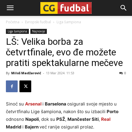
CG-
Početna
Evropski fudbal
Liga šampiona
Liga šampiona
Najnovije
Fudbal
LŠ: Velika borba za
četvrtfinale, evo đe možete
pratiti spektakularne mečeve
By
Miloš Madžarović
-
13 Mar 2024. 11:53
0
Sinoć su
Arsenal
i
Barselona
osigurali svoje mjesto u
četvrtfinalu Lige šampiona, nakon što su izbacili
Porto
odnosno
Napoli
, dok su
PSŽ
,
Mančester Siti
,
Real
Madrid
i
Bajern
već ranije osigurali prolaz.