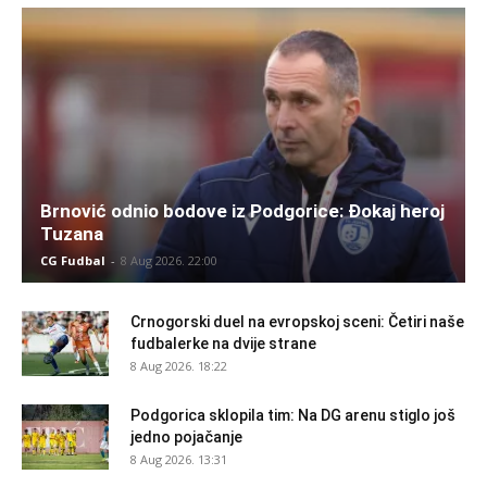
Brnović odnio bodove iz Podgorice: Đokaj heroj
Tuzana
CG Fudbal
-
8 Aug 2026. 22:00
Crnogorski duel na evropskoj sceni: Četiri naše
fudbalerke na dvije strane
8 Aug 2026. 18:22
Podgorica sklopila tim: Na DG arenu stiglo još
jedno pojačanje
8 Aug 2026. 13:31