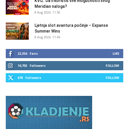
KVIZ: Da li koristiš sve mogućnosti svog
Meridian naloga?
8 Aug 2026. 11:50
Ljetnja slot avantura počinje – Expanse
Summer Wins
8 Aug 2026. 11:45
22,356
Fans
LIKE
10,703
Followers
FOLLOW
678
Followers
FOLLOW