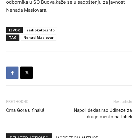
odbornika u SO Budva,kaže se u saopštenju za javnost
Nenada Maslovara.
IZVOR
radiokotor.info
TAG
Nenad Maslovar
PRETHODNO
Next article
Crna Gora u finalu!
Napoli deklasirao Udineze za
drugo mesto na tabeli