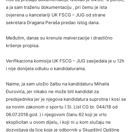
a ja sam traženu dokumentaciju , pri čemu je ista
ovjerena u kancelariji UK FSCG – JUG od strane
sekretara Dragana Peraša predao istog dana.
Međutim, danas su krenule malverzacije i drastično
kršenje propisa.
Verifikaciona komisija UK FSCG – JUG zasijedala je u 12h
i nije donijela odluku o kandidaturama.
Naime, ja sam uložio žalbu na kandidaturu Mihaila
Đurovića, jer nikako ne može biti kandidat za
predsjednika jer je njegova kandidatura suprotna i kosi se
sa novim zakonom o sportu ( Sl. List CG br. 044/18 od
06.07.2018.god. ) i njegovom članu 62 koji je vrlo
eksplicitan u ovom dijelu, i koji ni u kom slučaju ne
dozvoljava da lice koje je odbornik u Skupštini Opštine