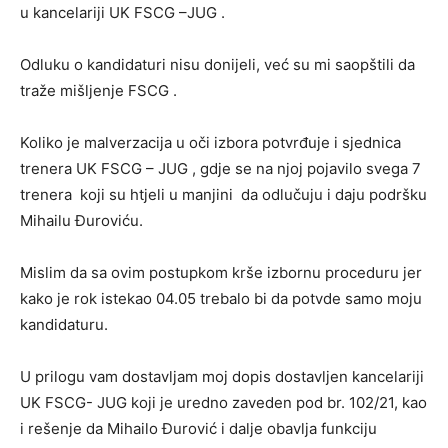
u kancelariji UK FSCG –JUG .
Odluku o kandidaturi nisu donijeli, već su mi saopštili da
traže mišljenje FSCG .
Koliko je malverzacija u oči izbora potvrđuje i sjednica
trenera UK FSCG – JUG , gdje se na njoj pojavilo svega 7
trenera koji su htjeli u manjini da odlučuju i daju podršku
Mihailu Đuroviću.
Mislim da sa ovim postupkom krše izbornu proceduru jer
kako je rok istekao 04.05 trebalo bi da potvde samo moju
kandidaturu.
U prilogu vam dostavljam moj dopis dostavljen kancelariji
UK FSCG- JUG koji je uredno zaveden pod br. 102/21, kao
i rešenje da Mihailo Đurović i dalje obavlja funkciju