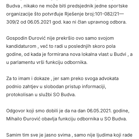
Budva , nikako ne može biti predsjednik jedne sportske
organizacije što potvrđuje Rješenje broj:101-082/21—
309/2 od 06.05.2021 god. kao ni član upravnog odbora.
Gospodin Đurović nije prekršio ovo samo svojom
kandidaturom , već to radi u poslednjih skoro pola
godine, od kada je formirana nova lokalna vlast u Budvi , a
u parlamentu vrši funkciju odbornika.
Za to imam i dokaze , jer sam preko svoga advokata
podnio zahtjev u slobodan pristup informaciji,
protokolisan u službi SO Budva.
Odgovor koji smo dobili je da na dan 06.05.2021. godine,
Mihailo Đurović obavlja funkciju odbornika u SO Budva.
Samim tim sve je jasno svima , samo nije ljudima koji rade