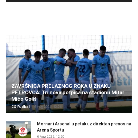
ZAVRŠNICA PRELAZNOG ROKA U ZNAKU
PETROVCA: Tri nova potpisa na stadionu Mitar
Mićo Goliš
CG Fudbal
-
6 Aug 2026. 12:26
Mornar i Arsenal u petak uz direktan prenos na
Arena Sportu
6 Aug 2026. 12:20