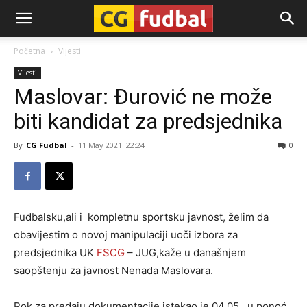
CG-
Početna
Vijesti
Vijesti
Fudbal
Maslovar: Đurović ne može
biti kandidat za predsjednika
By
CG Fudbal
-
11 May 2021. 22:24
0
Fudbalsku,ali i kompletnu sportsku javnost, želim da
obavijestim o novoj manipulaciji uoči izbora za
predsjednika UK
FSCG
– JUG,kaže u današnjem
saopštenju za javnost Nenada Maslovara.
Rok za predaju dokumentacije istekao je 04.05. u ponoć,