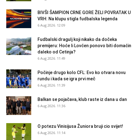
BIVŠI ŠAMPION CRNE GORE ŽELI POVRATAK U
VRH: Na klupu stigla fudbalska legenda
6 Aug 2026. 12:09
Fudbalski dragulj koji nikako da dočeka
premijeru: Hoće li Lovćen ponovo biti domaćin
daleko od Cetinja?
6 Aug 2026. 11:49
Počinje drugo kolo CFL: Evo ko otvara novu
rundu i kada se igra prvi meč
6 Aug 2026. 11:39
Balkan se pojačava, klub raste iz dana u dan
6 Aug 2026. 11:36
O potezu Vinisijusa Žuniora bruji cio svijet!
6 Aug 2026. 11:14