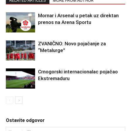
RELATED ARTICLES
MORE FROM AUTHOR
Mornar i Arsenal u petak uz direktan
prenos na Arena Sportu
ZVANIČNO: Novo pojačanje za
“Metalurge”
Crnogorski internacionalac pojačao
Ekstremaduru
Ostavite odgovor