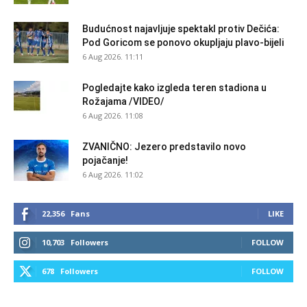
Budućnost najavljuje spektakl protiv Dečića:
Pod Goricom se ponovo okupljaju plavo-bijeli
6 Aug 2026. 11:11
Pogledajte kako izgleda teren stadiona u
Rožajama /VIDEO/
6 Aug 2026. 11:08
ZVANIČNO: Jezero predstavilo novo
pojačanje!
6 Aug 2026. 11:02
22,356
Fans
LIKE
10,703
Followers
FOLLOW
678
Followers
FOLLOW