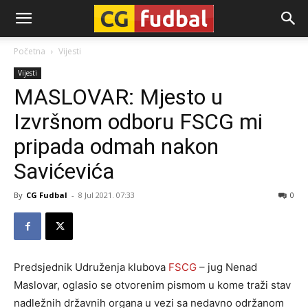
CG-
Početna
Vijesti
Vijesti
Fudbal
MASLOVAR: Mjesto u
Izvršnom odboru FSCG mi
pripada odmah nakon
Savićevića
By
CG Fudbal
-
8 Jul 2021. 07:33
0
Predsjednik Udruženja klubova
FSCG
– jug Nenad
Maslovar, oglasio se otvorenim pismom u kome traži stav
nadležnih državnih organa u vezi sa nedavno održanom