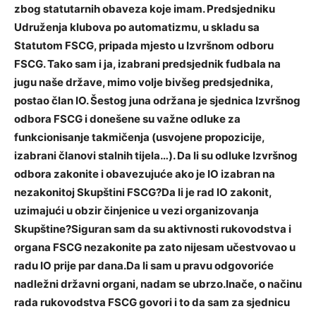
zbog statutarnih obaveza koje imam. Predsjedniku
Udruženja klubova po automatizmu, u skladu sa
Statutom FSCG, pripada mjesto u Izvršnom odboru
FSCG. Tako sam i ja, izabrani predsjednik fudbala na
jugu naše države, mimo volje bivšeg predsjednika,
postao član IO. Šestog juna održana je sjednica Izvršnog
odbora FSCG i donešene su važne odluke za
funkcionisanje takmičenja (usvojene propozicije,
izabrani članovi stalnih tijela…). Da li su odluke Izvršnog
odbora zakonite i obavezujuće ako je IO izabran na
nezakonitoj Skupštini FSCG?Da li je rad IO zakonit,
uzimajući u obzir činjenice u vezi organizovanja
Skupštine?Siguran sam da su aktivnosti rukovodstva i
organa FSCG nezakonite pa zato nijesam učestvovao u
radu IO prije par dana.Da li sam u pravu odgovoriće
nadležni državni organi, nadam se ubrzo.Inače, o načinu
rada rukovodstva FSCG govori i to da sam za sjednicu