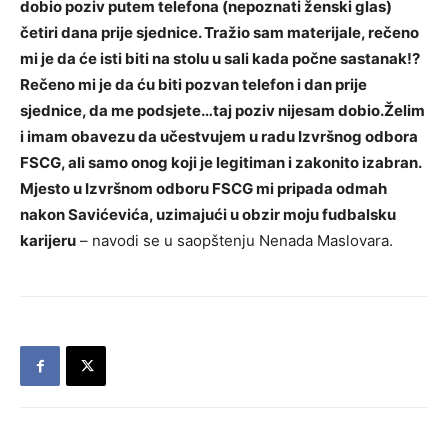
dobio poziv putem telefona (nepoznati ženski glas)
četiri dana prije sjednice. Tražio sam materijale, rečeno
mi je da će isti biti na stolu u sali kada počne sastanak!?
Rečeno mi je da ću biti pozvan telefon i dan prije
sjednice, da me podsjete…taj poziv nijesam dobio.Želim
i imam obavezu da učestvujem u radu Izvršnog odbora
FSCG, ali samo onog koji je legitiman i zakonito izabran.
Mjesto u Izvršnom odboru FSCG mi pripada odmah
nakon Savićevića, uzimajući u obzir moju fudbalsku
karijeru
– navodi se u saopštenju Nenada Maslovara.