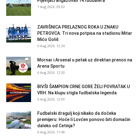
Pljevljaci angažovali 14 fudbalera
7 Aug 2026. 09:02
ZAVRŠNICA PRELAZNOG ROKA U ZNAKU
PETROVCA: Tri nova potpisa na stadionu Mitar
Mićo Goliš
6 Aug 2026. 12:26
Mornar i Arsenal u petak uz direktan prenos na
Arena Sportu
6 Aug 2026. 12:20
BIVŠI ŠAMPION CRNE GORE ŽELI POVRATAK U
VRH: Na klupu stigla fudbalska legenda
6 Aug 2026. 12:09
Fudbalski dragulj koji nikako da dočeka
premijeru: Hoće li Lovćen ponovo biti domaćin
daleko od Cetinja?
6 Aug 2026. 11:49