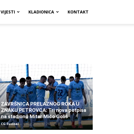
VIJESTI
KLADIONICA
KONTAKT
ZAVRŠNICA PRELAZNOG ROKA U
ZNAKU PETROVCA: Tri nova potpisa
na stadionu Mitar Mićo Goliš
CG Fudbal
-
6 Aug 2026. 12:26