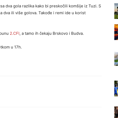
 dva gola razlika kako bi preskočili komšije iz Tuzi. S
dva ili više golova. Takođe i remi ide u korist
opunu
2.CFl
, a tamo ih čekaju Brskovo i Budva.
etkom u 17h.