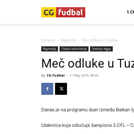
CG-
1.C
Fudbal
Početna
Najnovije
Meč odluke u Tuzima
Najnovije
Ostala takmičenja
Srednja regija
Meč odluke u Tu
By
CG Fudbal
-
11 May 2026. 08:43
Danas je na programu duel između Balkan Igl
Utakmica koja odlučuje šampiona 3.CFL – C