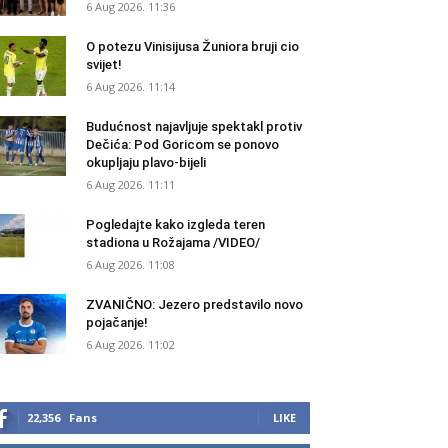
6 Aug 2026. 11:36
O potezu Vinisijusa Žuniora bruji cio
svijet!
6 Aug 2026. 11:14
Budućnost najavljuje spektakl protiv
Dečića: Pod Goricom se ponovo
okupljaju plavo-bijeli
6 Aug 2026. 11:11
Pogledajte kako izgleda teren
stadiona u Rožajama /VIDEO/
6 Aug 2026. 11:08
ZVANIČNO: Jezero predstavilo novo
pojačanje!
6 Aug 2026. 11:02
22,356
Fans
LIKE