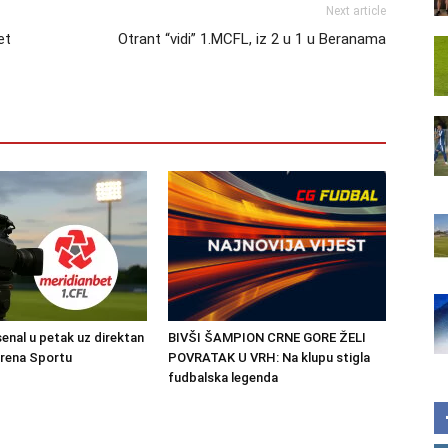
Next article
et
Otrant “vidi” 1.MCFL, iz 2 u 1 u Beranama
senal u petak uz direktan
BIVŠI ŠAMPION CRNE GORE ŽELI
Arena Sportu
POVRATAK U VRH: Na klupu stigla
fudbalska legenda