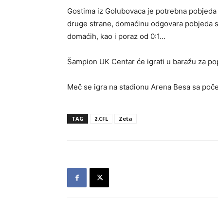
Gostima iz Golubovaca je potrebna pobjeda sa
druge strane, domaćinu odgovara pobjeda sa 
domaćih, kao i poraz od 0:1…
Šampion UK Centar će igrati u baražu za p
Meč se igra na stadionu Arena Besa sa poč
TAG
2.CFL
Zeta