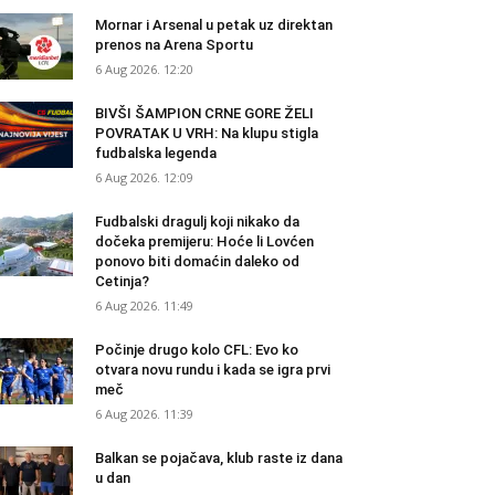
Mornar i Arsenal u petak uz direktan
prenos na Arena Sportu
6 Aug 2026. 12:20
BIVŠI ŠAMPION CRNE GORE ŽELI
POVRATAK U VRH: Na klupu stigla
fudbalska legenda
6 Aug 2026. 12:09
Fudbalski dragulj koji nikako da
dočeka premijeru: Hoće li Lovćen
ponovo biti domaćin daleko od
Cetinja?
6 Aug 2026. 11:49
Počinje drugo kolo CFL: Evo ko
otvara novu rundu i kada se igra prvi
meč
6 Aug 2026. 11:39
Balkan se pojačava, klub raste iz dana
u dan