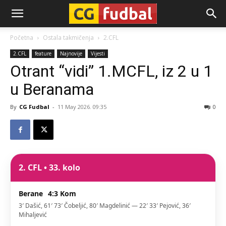
CG-
Početna
Ostala takmičenja
2.CFL
2.CFL
feature
Najnovije
Vijesti
Fudbal
Otrant “vidi” 1.MCFL, iz 2 u 1
u Beranama
By
CG Fudbal
-
11 May 2026. 09:35
0
2. CFL • 33. kolo
Berane
4:3
Kom
3′ Dašić, 61′ 73′ Čobeljić, 80′ Magdelinić — 22′ 33′ Pejović, 36′
Mihaljević