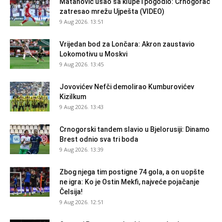
Matanović ušao sa klupe i pogodio: Crnogorac
zatresao mrežu Ujpešta (VIDEO)
9 Aug 2026. 13:51
Vrijedan bod za Lončara: Akron zaustavio
Lokomotivu u Moskvi
9 Aug 2026. 13:45
Jovovićev Nefči demolirao Kumburovićev
Kizilkum
9 Aug 2026. 13:43
Crnogorski tandem slavio u Bjelorusiji: Dinamo
Brest odnio sva tri boda
9 Aug 2026. 13:39
Zbog njega tim postigne 74 gola, a on uopšte
ne igra: Ko je Ostin Mekfi, najveće pojačanje
Čelsija!
9 Aug 2026. 12:51