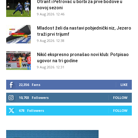
Otrant i Petrovac u borbi za prve bodove u
novoj sezoni
9 Aug 2026. 12:46
Mladost želi da nastavi pobjednički niz, Jezero
traži prvi trijumf
9 Aug 2026. 12:38
Nikić ekspresno pronašao novi klub: Potpisao
ugovor na tri godine
9 Aug 2026. 12:31
22,356
Fans
LIKE
10,703
Followers
FOLLOW
678
Followers
FOLLOW