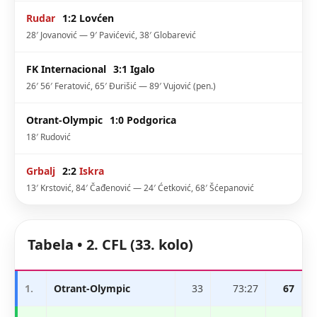
Rudar
1:2
Lovćen
28′ Jovanović — 9′ Pavićević, 38′ Globarević
FK Internacional
3:1
Igalo
26′ 56′ Feratović, 65′ Đurišić — 89′ Vujović (pen.)
Otrant-Olympic
1:0
Podgorica
18′ Rudović
Grbalj
2:2
Iskra
13′ Krstović, 84′ Čađenović — 24′ Ćetković, 68′ Šćepanović
Tabela • 2. CFL (33. kolo)
1.
Otrant-Olympic
33
73:27
67