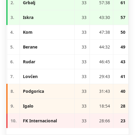
2.
Grbalj
33
57:38
61
3.
Iskra
33
43:30
57
4.
Kom
33
47:38
50
5.
Berane
33
44:32
49
6.
Rudar
33
46:45
43
7.
Lovćen
33
29:43
41
8.
Podgorica
33
31:43
40
9.
Igalo
33
18:54
28
10.
FK Internacional
33
28:66
23