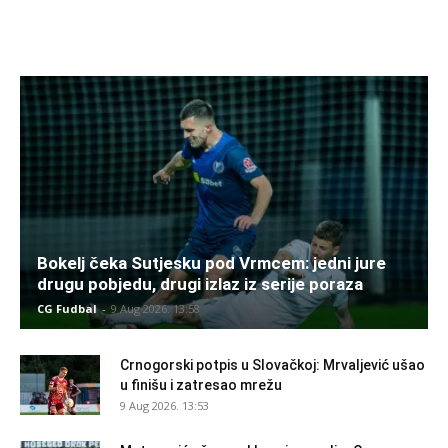
Bokelj čeka Sutjesku pod Vrmcem: jedni jure
drugu pobjedu, drugi izlaz iz serije poraza
CG Fudbal
-
9 Aug 2026. 13:58
Crnogorski potpis u Slovačkoj: Mrvaljević ušao
u finišu i zatresao mrežu
9 Aug 2026. 13:53