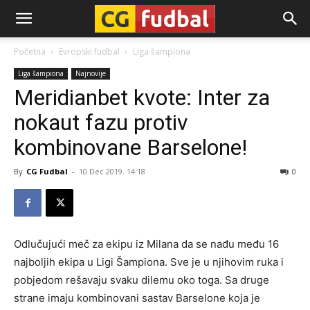
CG-
Početna
Evropski fudbal
Liga šampiona
Liga šampiona
Najnovije
Fudbal
Meridianbet kvote: Inter za
nokaut fazu protiv
kombinovane Barselone!
By
CG Fudbal
-
10 Dec 2019. 14:18
0
Odlučujući meč za ekipu iz Milana da se nađu među 16
najboljih ekipa u Ligi Šampiona. Sve je u njihovim ruka i
pobjedom rešavaju svaku dilemu oko toga. Sa druge
strane imaju kombinovani sastav Barselone koja je