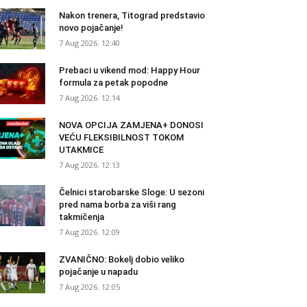
Nakon trenera, Titograd predstavio
novo pojačanje!
7 Aug 2026. 12:40
Prebaci u vikend mod: Happy Hour
formula za petak popodne
7 Aug 2026. 12:14
NOVA OPCIJA ZAMJENA+ DONOSI
VEĆU FLEKSIBILNOST TOKOM
UTAKMICE
7 Aug 2026. 12:13
Čelnici starobarske Sloge: U sezoni
pred nama borba za viši rang
takmičenja
7 Aug 2026. 12:09
ZVANIČNO: Bokelj dobio veliko
pojačanje u napadu
7 Aug 2026. 12:05