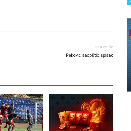
Next article
Peković saopštio spisak