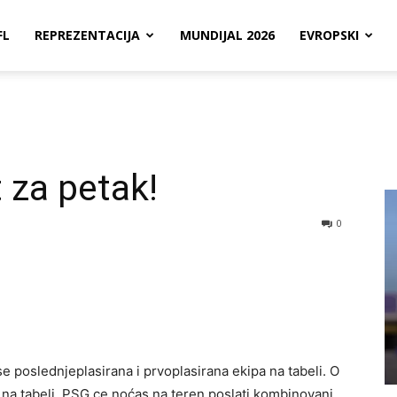
FL
REPREZENTACIJA
MUNDIJAL 2026
EVROPSKI
 za petak!
0
se poslednjeplasirana i prvoplasirana ekipa na tabeli. O
 na tabeli. PSG ce noćas na teren poslati kombinovani