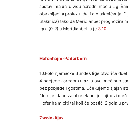
sastav imajući u vidu naredni meč u Ligi Š
obezbijedila prolaz u dalji dio takmičenja.
utakmica) tako da Meridianbet prognozira m
igru (0-2) u Meridianbet-u je
3.10
.
Hofenhajm-Paderborn
10.kolo njemačke Bundes lige otvoriće duel
4 pobjede zaredom ulazi u ovaj meč pun sam
bez pobjede i gostima. Očekujemo sjajan s
što nije stano za obje ekipe, jer njihovi me
Hofenhajm biti taj koji će postići 2 gola u 
Zwole-Ajax