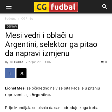
CG-
Početna
CGF Info
CGF Info
Fudbal
Mesi vedri i oblači u
Argentini, selektor ga pitao
da napravi izmjenu
By
CG Fudbal
-
27 Jun 2018. 13:02
0
Lionel Mesi
se očigledno najviše pita kada je u pitanju
reprezentacija
Argentine.
Prije Mundijala se pisalo da sam određuje koga treba