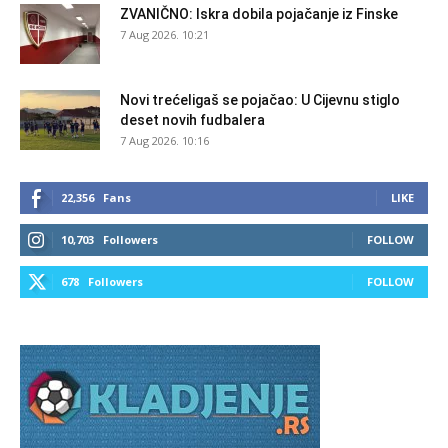
ZVANIČNO: Iskra dobila pojačanje iz Finske
7 Aug 2026. 10:21
Novi trećeligaš se pojačao: U Cijevnu stiglo
deset novih fudbalera
7 Aug 2026. 10:16
22,356
Fans
LIKE
10,703
Followers
FOLLOW
678
Followers
FOLLOW