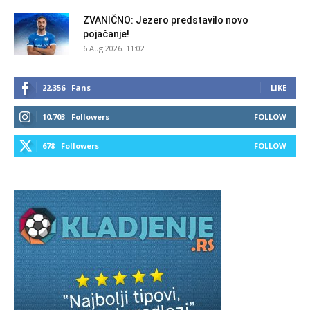
ZVANIČNO: Jezero predstavilo novo
pojačanje!
6 Aug 2026. 11:02
22,356
Fans
LIKE
10,703
Followers
FOLLOW
678
Followers
FOLLOW