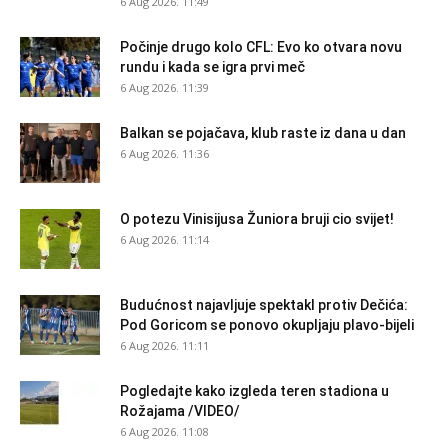
6 Aug 2026. 11:49
Počinje drugo kolo CFL: Evo ko otvara novu
rundu i kada se igra prvi meč
6 Aug 2026. 11:39
Balkan se pojačava, klub raste iz dana u dan
6 Aug 2026. 11:36
O potezu Vinisijusa Žuniora bruji cio svijet!
6 Aug 2026. 11:14
Budućnost najavljuje spektakl protiv Dečića:
Pod Goricom se ponovo okupljaju plavo-bijeli
6 Aug 2026. 11:11
Pogledajte kako izgleda teren stadiona u
Rožajama /VIDEO/
6 Aug 2026. 11:08