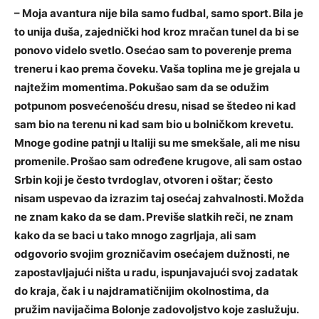
– Moja avantura nije bila samo fudbal, samo sport. Bila je
to unija duša, zajednički hod kroz mračan tunel da bi se
ponovo videlo svetlo. Osećao sam to poverenje prema
treneru i kao prema čoveku. Vaša toplina me je grejala u
najtežim momentima. Pokušao sam da se odužim
potpunom posvećenošću dresu, nisad se štedeo ni kad
sam bio na terenu ni kad sam bio u bolničkom krevetu.
Mnoge godine patnji u Italiji su me smekšale, ali me nisu
promenile. Prošao sam određene krugove, ali sam ostao
Srbin koji je često tvrdoglav, otvoren i oštar; često
nisam uspevao da izrazim taj osećaj zahvalnosti. Možda
ne znam kako da se dam. Previše slatkih reči, ne znam
kako da se baci u tako mnogo zagrljaja, ali sam
odgovorio svojim grozničavim osećajem dužnosti, ne
zapostavljajući ništa u radu, ispunjavajući svoj zadatak
do kraja, čak i u najdramatičnijim okolnostima, da
pružim navijačima Bolonje zadovoljstvo koje zaslužuju.