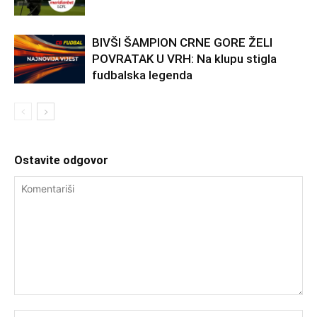
BIVŠI ŠAMPION CRNE GORE ŽELI
POVRATAK U VRH: Na klupu stigla
fudbalska legenda
Ostavite odgovor