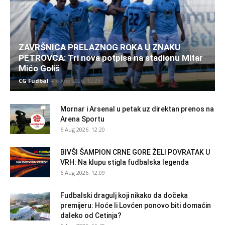
ZAVRŠNICA PRELAZNOG ROKA U ZNAKU
PETROVCA: Tri nova potpisa na stadionu Mitar
Mićo Goliš
CG Fudbal
-
6 Aug 2026. 12:26
Mornar i Arsenal u petak uz direktan prenos na
Arena Sportu
6 Aug 2026. 12:20
BIVŠI ŠAMPION CRNE GORE ŽELI POVRATAK U
VRH: Na klupu stigla fudbalska legenda
6 Aug 2026. 12:09
Fudbalski dragulj koji nikako da dočeka
premijeru: Hoće li Lovćen ponovo biti domaćin
daleko od Cetinja?