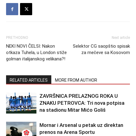
PRETHODNO
Next article
NEKI NOVI ČELSI: Nakon
Selektor CG saopštio spisak
otkaza Tuhela, u London stiže
za mečeve sa Kosovom
golman italijanskog velikana?!
RELATED ARTICLES
MORE FROM AUTHOR
ZAVRŠNICA PRELAZNOG ROKA U
ZNAKU PETROVCA: Tri nova potpisa
na stadionu Mitar Mićo Goliš
Mornar i Arsenal u petak uz direktan
prenos na Arena Sportu