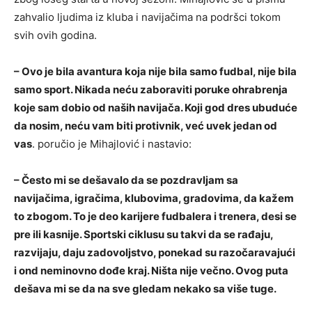
zahvalio ljudima iz kluba i navijačima na podršci tokom
svih ovih godina.
– Ovo je bila avantura koja nije bila samo fudbal, nije bila
samo sport. Nikada neću zaboraviti poruke ohrabrenja
koje sam dobio od naših navijača. Koji god dres ubuduće
da nosim, neću vam biti protivnik, već uvek jedan od
vas
. poručio je Mihajlović i nastavio:
– Često mi se dešavalo da se pozdravljam sa
navijačima, igračima, klubovima, gradovima, da kažem
to zbogom. To je deo karijere fudbalera i trenera, desi se
pre ili kasnije. Sportski ciklusu su takvi da se rađaju,
razvijaju, daju zadovoljstvo, ponekad su razočaravajući
i ond neminovno dođe kraj. Ništa nije večno. Ovog puta
dešava mi se da na sve gledam nekako sa više tuge.