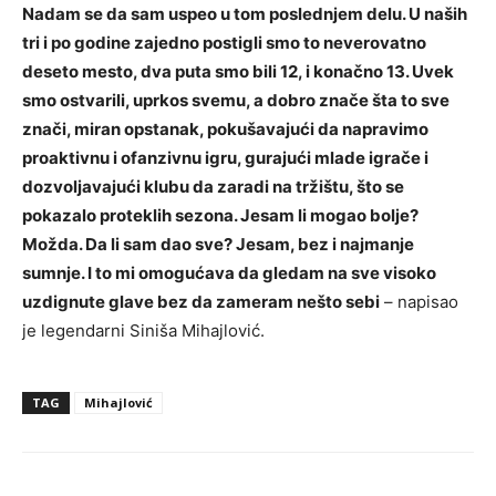
Nadam se da sam uspeo u tom poslednjem delu. U naših
tri i po godine zajedno postigli smo to neverovatno
deseto mesto, dva puta smo bili 12, i konačno 13. Uvek
smo ostvarili, uprkos svemu, a dobro znače šta to sve
znači, miran opstanak, pokušavajući da napravimo
proaktivnu i ofanzivnu igru, gurajući mlade igrače i
dozvoljavajući klubu da zaradi na tržištu, što se
pokazalo proteklih sezona. Jesam li mogao bolje?
Možda. Da li sam dao sve? Jesam, bez i najmanje
sumnje. I to mi omogućava da gledam na sve visoko
uzdignute glave bez da zameram nešto sebi
– napisao
je legendarni Siniša Mihajlović.
TAG
Mihajlović