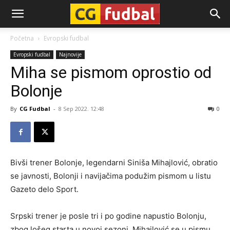
CG-
Početna
Evropski fudbal
Evropski fudbal
Najnovije
Fudbal
Miha se pismom oprostio od
Bolonje
By
CG Fudbal
-
8 Sep 2022. 12:48
0
Bivši trener Bolonje, legendarni Siniša Mihajlović, obratio
se javnosti, Bolonji i navijačima podužim pismom u listu
Gazeto delo Sport.
Srpski trener je posle tri i po godine napustio Bolonju,
zbog lošeg starta u novoj sezoni. Mihajlović se u pismu