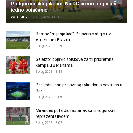
Podgorica sklopila tim: Na DG arenu stiglo još
jedno pojačanje
CG Fudbal
-
8 Aug 2026. 13:31
Berane “mijenja lice”: Pojačanja stigla i iz
Argentine i Brazila
8 Aug 2026. 13:29
Selektor objavio spiskove za tri pripremna
kampa u Beranama
8 Aug 2026. 13:15
Posljednji dan prelaznog roka donio nova lica u
Bar
8 Aug 2026. 13:09
Mirandes potvrdio rastanak sa crnogorskim
reprezentativcem
8 Aug 2026. 13:07