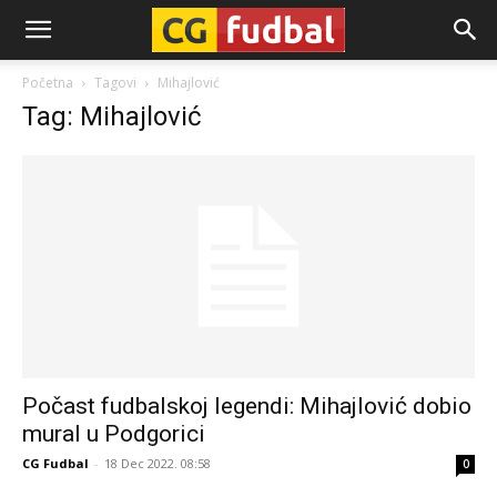
CG-
Početna
Tagovi
Mihajlović
Tag: Mihajlović
Fudbal
Počast fudbalskoj legendi: Mihajlović dobio
mural u Podgorici
CG Fudbal
-
18 Dec 2022. 08:58
0