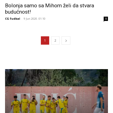
Bolonja samo sa Mihom želi da stvara
budućnost!
CG Fudbal
-
9 Jun 2020. 01:10
0
1
2