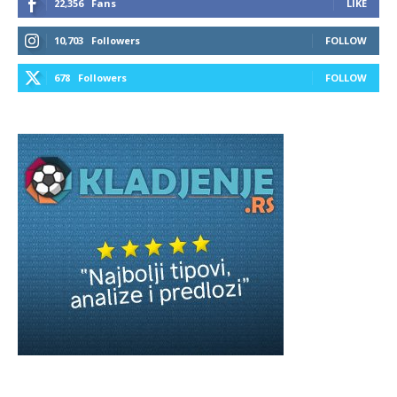
22,356
Fans
LIKE
10,703
Followers
FOLLOW
678
Followers
FOLLOW