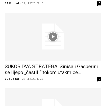
CG Fudbal
-
28 Jul 2020. 08:16
0
SUKOB DVA STRATEGA: Siniša i Gasperini
se lijepo „častili“ tokom utakmice...
CG Fudbal
-
22 Jul 2020. 10:20
0