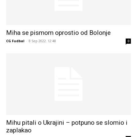
Miha se pismom oprostio od Bolonje
CG Fudbal
-
8 Sep 2022. 12:48
0
Mihu pitali o Ukrajini – potpuno se slomio i
zaplakao