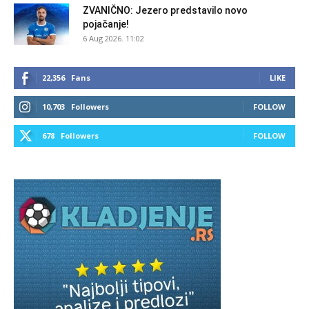
ZVANIČNO: Jezero predstavilo novo
pojačanje!
6 Aug 2026. 11:02
22,356
Fans
LIKE
10,703
Followers
FOLLOW
678
Followers
FOLLOW