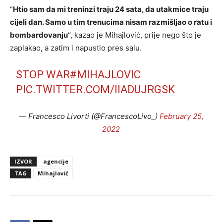
“
Htio sam da mi treninzi traju 24 sata, da utakmice traju
cijeli dan. Samo u tim trenucima nisam razmišljao o ratu i
bombardovanju
“, kazao je Mihajlović, prije nego što je
zaplakao, a zatim i napustio pres salu.
STOP WAR
#MIHAJLOVIC
PIC.TWITTER.COM/IIADUJRGSK
— Francesco Livorti (@FrancescoLivo_)
February 25,
2022
IZVOR
agencije
TAG
Mihajlović