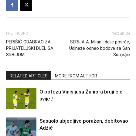
PRETHODNO
Next article
PERIŠIĆ ODABRAO ZA
SERIJA A: Milan i dalje posrće,
PRIJATELJSKI DUEL SA
Udineze odneo bodove sa San
SRBIJOM
Sira￼￼
RELATED ARTICLES
MORE FROM AUTHOR
O potezu Vinisijusa Žuniora bruji cio
svijet!
Sasuolo ubjedljivo poražen, debitovao
Adžić