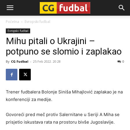
CG-
Početna
Evropski fudbal
Evropski fudbal
Fudbal
Mihu pitali o Ukrajini –
potpuno se slomio i zaplakao
By
CG Fudbal
-
25 Feb 2022. 20:28
0
Trener fudbalera Bolonje Siniša Mihajlović zaplakao je na
konferenciji za medije.
Govoreći pred meč protiv Salernitane u Seriji A Miha se
prisjetio iskustava rata na prostoru bivše Jugoslavije.