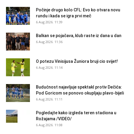
Počinje drugo kolo CFL: Evo ko otvara novu
rundu i kada se igra prvi meč
6 Aug 2026. 11:39
Balkan se pojačava, klub raste iz dana u dan
6 Aug 2026. 11:36
O potezu Vinisijusa Žuniora bruji cio svijet!
6 Aug 2026. 11:14
Budućnost najavljuje spektakl protiv Dečića:
Pod Goricom se ponovo okupljaju plavo-bijeli
6 Aug 2026. 11:11
Pogledajte kako izgleda teren stadiona u
Rožajama /VIDEO/
6 Aug 2026. 11:08