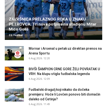
ZAVRŠNICA PRELAZNOG ROKA U ZNAKU
PETROVCA: Tri nova potpisa na stadionu Mitar
Mićo Goliš
CG Fudbal
-
6 Aug 2026. 12:26
Mornar i Arsenal u petak uz direktan prenos na
Arena Sportu
6 Aug 2026. 12:20
BIVŠI ŠAMPION CRNE GORE ŽELI POVRATAK U
VRH: Na klupu stigla fudbalska legenda
6 Aug 2026. 12:09
Fudbalski dragulj koji nikako da dočeka
premijeru: Hoće li Lovćen ponovo biti domaćin
daleko od Cetinja?
6 Aug 2026. 11:49