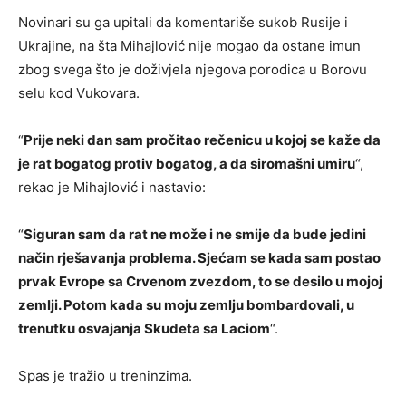
Novinari su ga upitali da komentariše sukob Rusije i
Ukrajine, na šta Mihajlović nije mogao da ostane imun
zbog svega što je doživjela njegova porodica u Borovu
selu kod Vukovara.
“
Prije neki dan sam pročitao rečenicu u kojoj se kaže da
je rat bogatog protiv bogatog, a da siromašni umiru
“,
rekao je Mihajlović i nastavio:
“
Siguran sam da rat ne može i ne smije da bude jedini
način rješavanja problema. Sjećam se kada sam postao
prvak Evrope sa Crvenom zvezdom, to se desilo u mojoj
zemlji. Potom kada su moju zemlju bombardovali, u
trenutku osvajanja Skudeta sa Laciom
“.
Spas je tražio u treninzima.