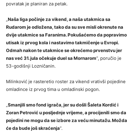
povratak je planiran za petak.
„
Naša liga počinje za vikend, a naša utakmica sa
Rudarom je odložena, tako da su sve misli okrenute na
dvije utakmice sa Faranima. Pokušaćemo da popravimo
utisak iz prvog kola i nastavimo takmičenje u Evropi.
Odmah nakon te utakmice se okrećemo prvenstvu jer
nas već 31. jula očekuje duel sa Mornarom
“, poručio je
53-godišnji Lozničanin.
Milinković je rasteretio roster za vikend vrativši pojedine
omladince iz prvog tima u omladinski pogon.
„
Smanjili smo fond igrača, jer su došli Šaleta Kordić i
Zoran Petrović u posljednje vrijeme, a procijenili smo da
pojedini ne mogu da se izbore za veću minutažu. Možda
će da bude još skraćenja
“.