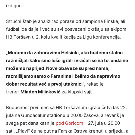
izdignu…
Stručni štab je analizirao poraze od šampiona Finske, ali
fudbal ide dalje i već su svi posvećeni okršaju sa ekipom
HB Toršavn u 2. kolu kvalifikacija za Ligu konferencija.
„
Moramo da zaboravimo Helsinki, ako budemo stalno
razmišljali kako smo loše igrali i vraćali se na to, onda ne
možemo naprijed. Nove obaveze su pred nama,
razmišljamo samo o Faranima i želimo da napravimo
dobar rezultat već u prvoj utakmici
“, rekao je
trener
Mladen Milinković
za klupski sajt.
Budućnost prvi meč sa HB Toršavnom igra u četvrtak 22.
jula na Gundadalur stadionu u 20.00 časova, a revanš je
svega pet dana kasnije
pod Goricom
– 27. jula u 20.00
sati. „Plavi“ će na put na Farska Ostrva krenuti u srijedu, a