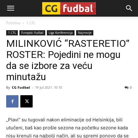
CG-
Početna
1.CFL
1.CFL
Evropski fudbal
Liga Konferencija
Najnovije
Fudbal
MILINKOVIĆ “RASTERETIO”
ROSTER: Pojedini ne mogu
da se izbore za veću
minutažu
By
CG Fudbal
-
19 Jul 2021. 10:10
0
„Plavi“ su tugovali nakon eliminacije od Helsinkija, bili
utučeni, baš kao prošle sezone na početku sezone kada
nisu krenuli na najbolji način, ali su spremi ponovo da se