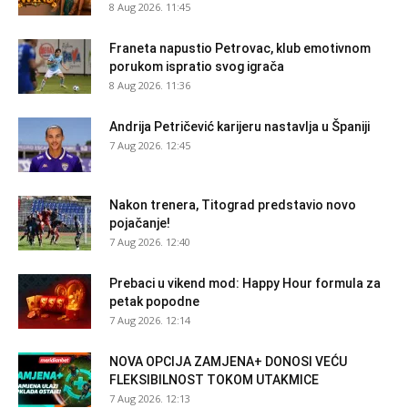
8 Aug 2026. 11:45
Franeta napustio Petrovac, klub emotivnom
porukom ispratio svog igrača
8 Aug 2026. 11:36
Andrija Petričević karijeru nastavlja u Španiji
7 Aug 2026. 12:45
Nakon trenera, Titograd predstavio novo
pojačanje!
7 Aug 2026. 12:40
Prebaci u vikend mod: Happy Hour formula za
petak popodne
7 Aug 2026. 12:14
NOVA OPCIJA ZAMJENA+ DONOSI VEĆU
FLEKSIBILNOST TOKOM UTAKMICE
7 Aug 2026. 12:13