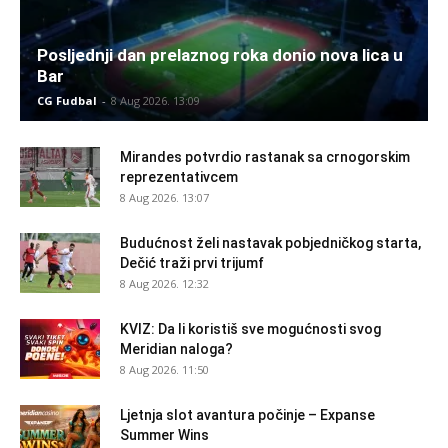
Posljednji dan prelaznog roka donio nova lica u
Bar
CG Fudbal
-
8 Aug 2026. 13:09
Mirandes potvrdio rastanak sa crnogorskim
reprezentativcem
8 Aug 2026. 13:07
Budućnost želi nastavak pobjedničkog starta,
Dečić traži prvi trijumf
8 Aug 2026. 12:32
KVIZ: Da li koristiš sve mogućnosti svog
Meridian naloga?
8 Aug 2026. 11:50
Ljetnja slot avantura počinje – Expanse
Summer Wins