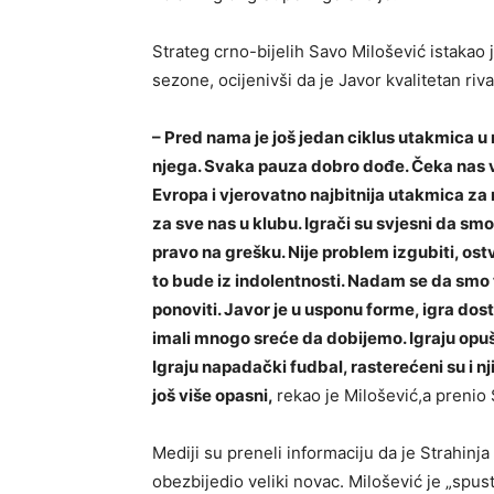
Strateg crno-bijelih Savo Milošević istakao
sezone, ocijenivši da je Javor kvalitetan riv
– Pred nama je još jedan ciklus utakmica u
njega. Svaka pauza dobro dođe. Čeka nas 
Evropa i vjerovatno najbitnija utakmica za 
za sve nas u klubu. Igrači su svjesni da s
pravo na grešku. Nije problem izgubiti, ost
to bude iz indolentnosti. Nadam se da smo 
ponoviti. Javor je u usponu forme, igra dos
imali mnogo sreće da dobijemo. Igraju opuš
Igraju napadački fudbal, rasterećeni su i n
još više opasni,
rekao je Milošević,a prenio 
Mediji su preneli informaciju da je Strahin
obezbijedio veliki novac. Milošević je „spus