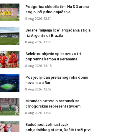
Podgorica sklopila tim: Na DG arenu
stiglo još jedno pojačanje
8 Aug 2026. 13:31
Berane “mijenja lice”: Pojačanja stigla
i iz Argentine i Brazila
8 Aug 2026. 13:29
Selektor objavio spiskove za tri
pripremna kampa u Beranama
8 Aug 2026. 13:15
Posljednji dan prelaznog roka donio
nova lica u Bar
8 Aug 2026. 13:09
Mirandes potvrdio rastanak sa
crnogorskim reprezentativcem
8 Aug 2026. 13:07
Budućnost želi nastavak
pobjedničkog starta, Dečić traži prvi