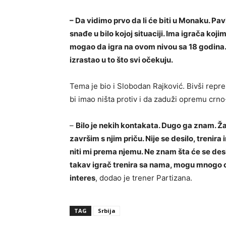
– Da vidimo prvo da li će biti u Monaku. Pa
snađe u bilo kojoj situaciji. Ima igrača koji
mogao da igra na ovom nivou sa 18 godina. 
izrastao u to što svi očekuju.
Tema je bio i Slobodan Rajković. Bivši repre
bi imao ništa protiv i da zaduži opremu crn
–
Bilo je nekih kontakata. Dugo ga znam. Žao
završim s njim priču. Nije se desilo, treni
niti mi prema njemu. Ne znam šta će se de
takav igrač trenira sa nama, mogu mnogo od
interes
, dodao je trener Partizana.
TAG
Srbija