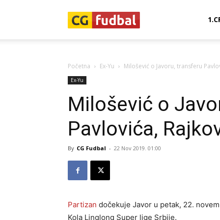
CG-
1.C
Fudbal
Početna
Ex-Yu
Milošević o Javoru, transferu Pavlo
Ex-Yu
Milošević o Javo
Pavlovića, Rajko
By
CG Fudbal
-
22 Nov 2019. 01:00
Partizan
dočekuje Javor u petak, 22. novemb
Kola Linglong Super lige Srbije.