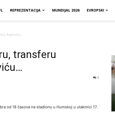
FL
REPREZENTACIJA
MUNDIJAL 2026
EVROPSKI
vića, Rajkoviću…
ru, transferu
viću…
0
ra od 18 časova na stadionu u Humskoj u utakmici 17.