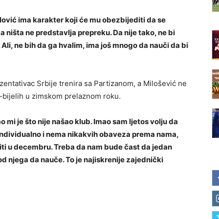
vlović ima karakter koji će mu obezbijediti da se
ma ništa ne predstavlja prepreku. Da nije tako, ne bi
Ali, ne bih da ga hvalim, ima još mnogo da nauči da bi
zentativac Srbije trenira sa Partizanom, a Milošević ne
o-bijelih u zimskom prelaznom roku.
 mi je što nije našao klub. Imao sam ljetos volju da
ra individualno i nema nikakvih obaveza prema nama,
siti u decembru. Treba da nam bude čast da jedan
 njega da nauče. To je najiskrenije zajednički