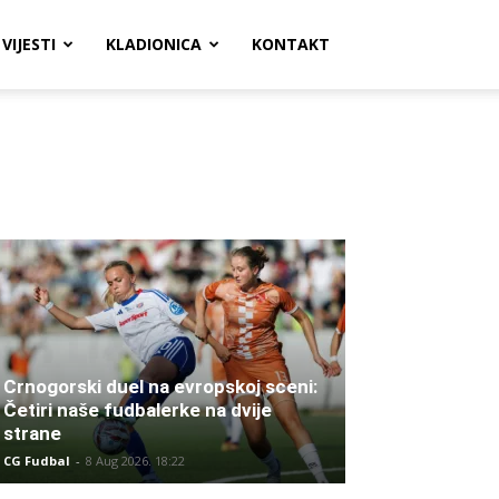
VIJESTI
KLADIONICA
KONTAKT
Crnogorski duel na evropskoj sceni:
Četiri naše fudbalerke na dvije
strane
CG Fudbal
-
8 Aug 2026. 18:22