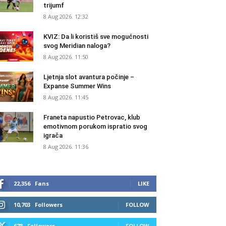
trijumf
8 Aug 2026. 12:32
KVIZ: Da li koristiš sve mogućnosti
svog Meridian naloga?
8 Aug 2026. 11:50
Ljetnja slot avantura počinje –
Expanse Summer Wins
8 Aug 2026. 11:45
Franeta napustio Petrovac, klub
emotivnom porukom ispratio svog
igrača
8 Aug 2026. 11:36
22,356
Fans
LIKE
10,703
Followers
FOLLOW
678
Followers
FOLLOW