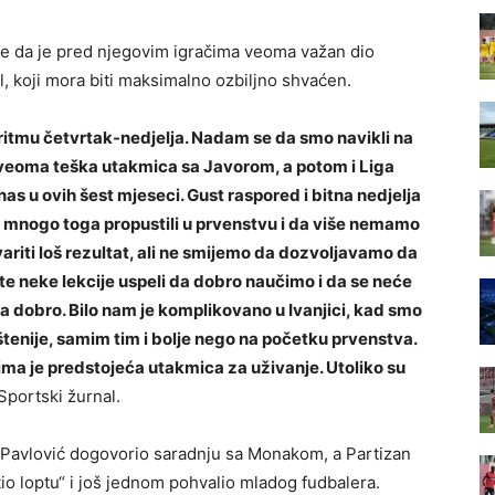
 je da je pred njegovim igračima veoma važan dio
al, koji mora biti maksimalno ozbiljno shvaćen.
 ritmu četvrtak-nedjelja. Nadam se da smo navikli na
veoma teška utakmica sa Javorom, a potom i Liga
nas u ovih šest mjeseci. Gust raspored i bitna nedjelja
mo mnogo toga propustili u prvenstvu i da više nemamo
variti loš rezultat, ali ne smijemo da dozvoljavamo da
te neke lekcije uspeli da dobro naučimo i da se neće
ta dobro. Bilo nam je komplikovano u Ivanjici, kad smo
tenije, samim tim i bolje nego na početku prvenstva.
jima je predstojeća utakmica za uživanje. Utoliko su
Sportski žurnal.
ja Pavlović dogovorio saradnju sa Monakom, a Partizan
tio loptu“ i još jednom pohvalio mladog fudbalera.