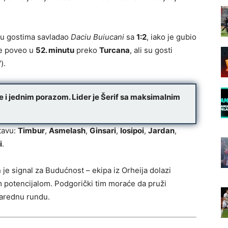
e u gostima savladao
Daciu Buiucani
sa
1:2
, iako je gubio
je poveo u
52. minutu
preko
Turcana
, ali su gosti
).
de i jednim porazom
. Lider je Šerif sa maksimalnim
tavu:
Timbur
,
Asmelash
,
Ginsari
,
Iosipoi
,
Jardan
,
i
.
je signal za Budućnost – ekipa iz Orheija dolazi
im potencijalom. Podgorički tim moraće da pruži
arednu rundu.