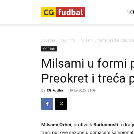
CG-
1.C
Fudbal
Početna
CGF Info
Milsami u formi pred Budućnost
CGF Info
Milsami u formi 
Preokret i treća 
By
CG Fudbal
-
19 Jul 2025. 21:09
Milsami Orhei
, protivnik
Budućnosti
u drugo
treći put ove sezone u domaćem šampionatu,