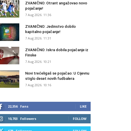
ZVANIČNO: Otrant angažovao novo
pojačanje!
7 Aug 2026. 11:36
ZVANIČNO: Jedinstvo dobilo
kapitalno pojačanje!
7 Aug 2026. 11:31
ZVANIČNO: Iskra dobila pojačanje iz
Finske
7 Aug 2026. 10:21
Novi trećeligaš se pojačao: U Cijevnu
stiglo deset novih fudbalera
7 Aug 2026. 10:16
22,356
Fans
LIKE
10,703
Followers
FOLLOW
678
Followers
FOLLOW