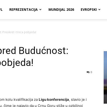
FL
REPREZENTACIJA
MUNDIJAL 2026
EVROPSKI
: Preokret i treća pobjeda!
pred Budućnost:
pobjeda!
0
m kolu kvalifikacija za
Ligu konferencija
, slavio je i
 čime je najavio da u Crnu Goru stiže u ozbiljnoj