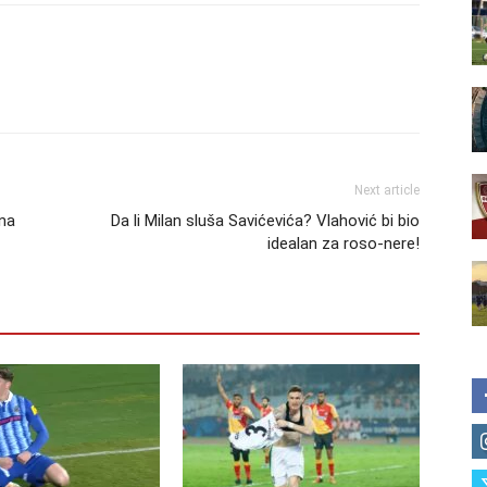
Next article
ina
Da li Milan sluša Savićevića? Vlahović bi bio
idealan za roso-nere!