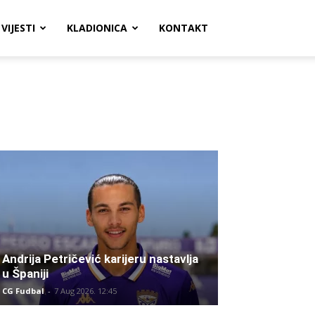
VIJESTI
KLADIONICA
KONTAKT
Andrija Petričević karijeru nastavlja
u Španiji
CG Fudbal
-
7 Aug 2026. 12:45