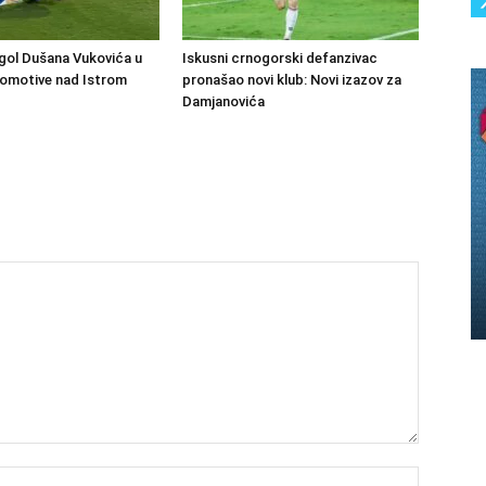
gol Dušana Vukovića u
Iskusni crnogorski defanzivac
komotive nad Istrom
pronašao novi klub: Novi izazov za
Damjanovića