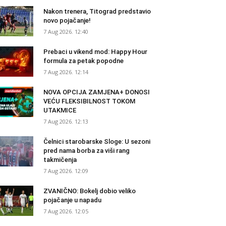
Nakon trenera, Titograd predstavio
novo pojačanje!
7 Aug 2026. 12:40
Prebaci u vikend mod: Happy Hour
formula za petak popodne
7 Aug 2026. 12:14
NOVA OPCIJA ZAMJENA+ DONOSI
VEĆU FLEKSIBILNOST TOKOM
UTAKMICE
7 Aug 2026. 12:13
Čelnici starobarske Sloge: U sezoni
pred nama borba za viši rang
takmičenja
7 Aug 2026. 12:09
ZVANIČNO: Bokelj dobio veliko
pojačanje u napadu
7 Aug 2026. 12:05