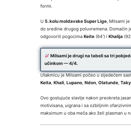
formi.
U
5. kolu moldavske Super Lige
, Milsami j
do sredine drugog poluvremena. Domaćin 
odgovorili pogocima
Keite
(64′) i
Khalija
(92′
Milsami je
drugi na tabeli
sa
tri pobje
učinkom — 4/4.
Utakmicu je Milsami počeo u sljedećem sas
Keita
,
Khali
,
Lupano
,
Ndon
,
Olatunde
,
Taky
Ovo gostujuće slavlje nakon preokreta jasan 
motivisana, uigrana i sa ozbiljnim ofanzivn
maksimum u oba meča ako želi plasman u n