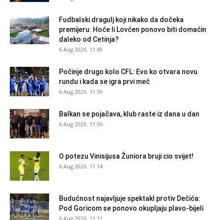
Fudbalski dragulj koji nikako da dočeka
premijeru: Hoće li Lovćen ponovo biti domaćin
daleko od Cetinja?
6 Aug 2026. 11:49
Počinje drugo kolo CFL: Evo ko otvara novu
rundu i kada se igra prvi meč
6 Aug 2026. 11:39
Balkan se pojačava, klub raste iz dana u dan
6 Aug 2026. 11:36
O potezu Vinisijusa Žuniora bruji cio svijet!
6 Aug 2026. 11:14
Budućnost najavljuje spektakl protiv Dečića:
Pod Goricom se ponovo okupljaju plavo-bijeli
6 Aug 2026. 11:11