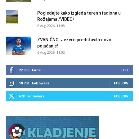
Pogledajte kako izgleda teren stadiona u
Rožajama /VIDEO/
6 Aug 2026. 11:08
ZVANIČNO: Jezero predstavilo novo
pojačanje!
6 Aug 2026. 11:02
22,356
Fans
LIKE
10,703
Followers
FOLLOW
678
Followers
FOLLOW