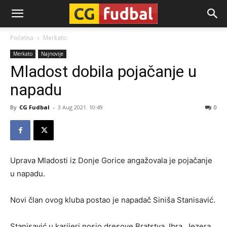
CG-
Početna
Merkato
Merkato
Najnovije
Fudbal
Mladost dobila pojačanje u
napadu
By
CG Fudbal
-
3 Aug 2021. 10:49
0
Uprava Mladosti iz Donje Gorice angažovala je pojačanje
u napadu.
Novi član ovog kluba postao je napadač Siniša Stanisavić.
Stanisavić u karijeri nosio dresove Bratstva, Ibra, Jezera,