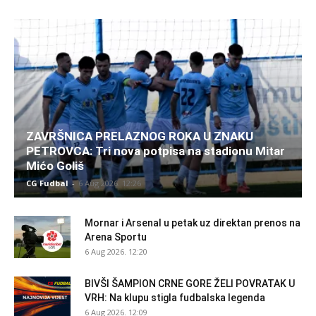
ZAVRŠNICA PRELAZNOG ROKA U ZNAKU
PETROVCA: Tri nova potpisa na stadionu Mitar
Mićo Goliš
CG Fudbal
-
6 Aug 2026. 12:26
Mornar i Arsenal u petak uz direktan prenos na
Arena Sportu
6 Aug 2026. 12:20
BIVŠI ŠAMPION CRNE GORE ŽELI POVRATAK U
VRH: Na klupu stigla fudbalska legenda
6 Aug 2026. 12:09