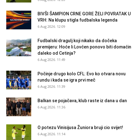
BIVŠI ŠAMPION CRNE GORE ŽELI POVRATAK U
VRH: Na klupu stigla fudbalska legenda
6 Aug 2026. 12:09
Fudbalski dragulj koji nikako da dočeka
premijeru: Hoće li Lovćen ponovo biti domaćin
daleko od Cetinja?
6 Aug 2026. 11:49
Počinje drugo kolo CFL: Evo ko otvara novu
rundu i kada se igra prvi meč
6 Aug 2026. 11:39
Balkan se pojačava, klub raste iz dana u dan
6 Aug 2026. 11:36
O potezu Vinisijusa Žuniora bruji cio svijet!
6 Aug 2026. 11:14