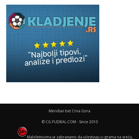
Meridian bet Crna Gora
© CG-FUDBAL.COM - Since 2010
Maloletnicima je zabranjeno da učestvuju u igrama na sreću,