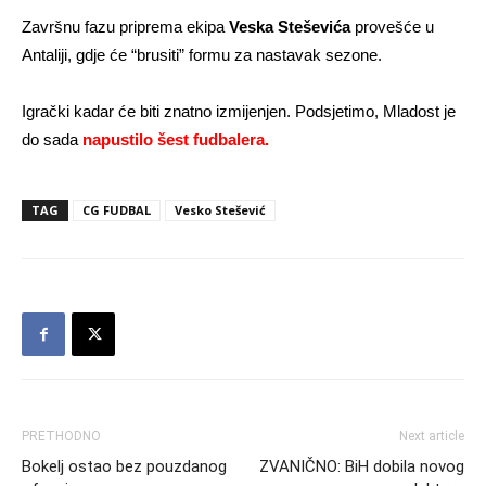
Završnu fazu priprema ekipa
Veska Steševića
provešće u
Antaliji, gdje će “brusiti” formu za nastavak sezone.
Igrački kadar će biti znatno izmijenjen. Podsjetimo, Mladost je
do sada
napustilo šest fudbalera.
TAG
CG FUDBAL
Vesko Stešević
PRETHODNO
Next article
Bokelj ostao bez pouzdanog
ZVANIČNO: BiH dobila novog