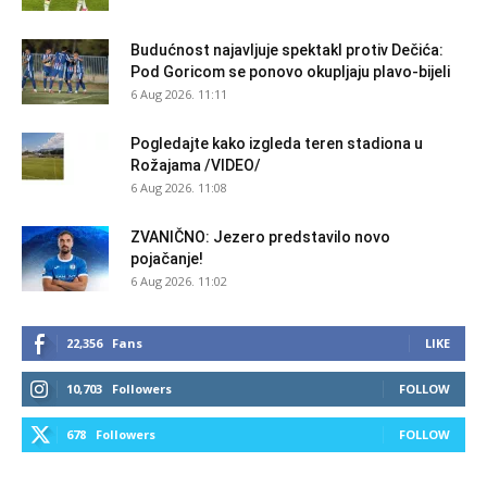
Budućnost najavljuje spektakl protiv Dečića:
Pod Goricom se ponovo okupljaju plavo-bijeli
6 Aug 2026. 11:11
Pogledajte kako izgleda teren stadiona u
Rožajama /VIDEO/
6 Aug 2026. 11:08
ZVANIČNO: Jezero predstavilo novo
pojačanje!
6 Aug 2026. 11:02
22,356
Fans
LIKE
10,703
Followers
FOLLOW
678
Followers
FOLLOW