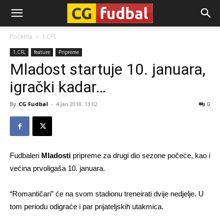
CG-
Početna
1.CFL
1.CFL
feature
Pripreme
Fudbal
Mladost startuje 10. januara,
igrački kadar…
By
CG Fudbal
-
4 Jan 2018. 13:02
0
Fudbaleri
Mladosti
pripreme za drugi dio sezone počeće, kao i
većina prvoligaša 10. januara.
“Romantičari” će na svom stadionu treneirati dvije nedjelje. U
tom periodu odigraće i par prijateljskih utakmica.