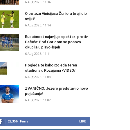
6 Aug 2026. 11:36
O potezu Vinisijusa Žuniora bruji cio
svijet!
6 Aug 2026. 11:14
Budućnost najavljuje spektakl protiv
Dečića: Pod Goricom se ponovo
okupljaju plavo-bijeli
6 Aug 2026. 11:11
Pogledajte kako izgleda teren
stadiona u Rožajama /VIDEO/
6 Aug 2026. 11:08
ZVANIČNO: Jezero predstavilo novo
pojačanje!
6 Aug 2026. 11:02
22,356
Fans
LIKE