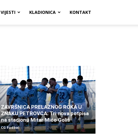
VIJESTI
KLADIONICA
KONTAKT
ZAVRŠNICA PRELAZNOG ROKA U
ZNAKU PETROVCA: Tri nova potpisa
na stadionu Mitar Mićo Goliš
CG Fudbal
-
6 Aug 2026. 12:26