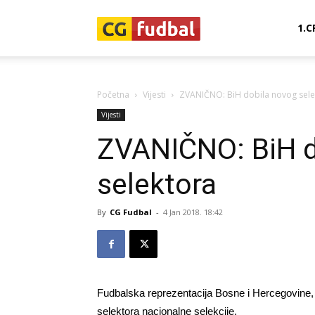
CG-
1.C
Fudbal
Početna
Vijesti
ZVANIČNO: BiH dobila novog sele
Vijesti
ZVANIČNO: BiH d
selektora
By
CG Fudbal
-
4 Jan 2018. 18:42
Fudbalska reprezentacija Bosne i Hercegovine
selektora nacionalne selekcije.