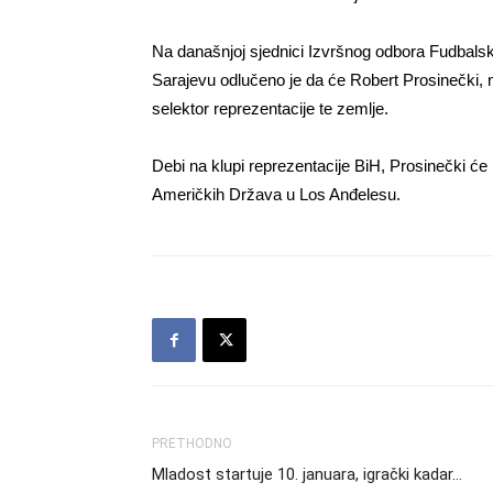
Na današnjoj sjednici Izvršnog odbora Fudbals
Sarajevu odlučeno je da će Robert Prosinečki, n
selektor reprezentacije te zemlje.
Debi na klupi reprezentacije BiH, Prosinečki će i
Američkih Država u Los Anđelesu.
PRETHODNO
Mladost startuje 10. januara, igrački kadar…