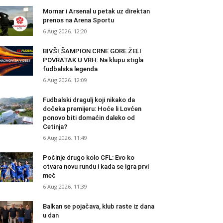
Mornar i Arsenal u petak uz direktan
prenos na Arena Sportu
6 Aug 2026. 12:20
BIVŠI ŠAMPION CRNE GORE ŽELI
POVRATAK U VRH: Na klupu stigla
fudbalska legenda
6 Aug 2026. 12:09
Fudbalski dragulj koji nikako da
dočeka premijeru: Hoće li Lovćen
ponovo biti domaćin daleko od
Cetinja?
6 Aug 2026. 11:49
Počinje drugo kolo CFL: Evo ko
otvara novu rundu i kada se igra prvi
meč
6 Aug 2026. 11:39
Balkan se pojačava, klub raste iz dana
u dan