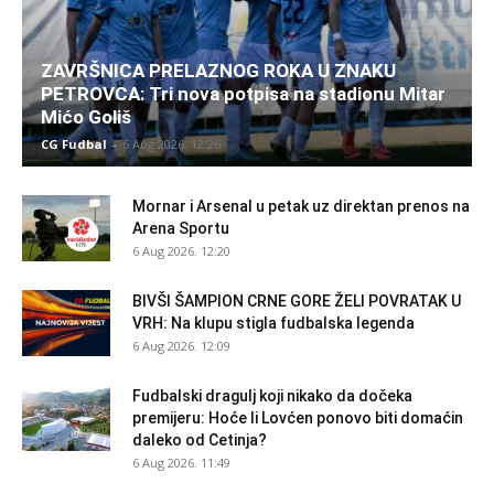
ZAVRŠNICA PRELAZNOG ROKA U ZNAKU
PETROVCA: Tri nova potpisa na stadionu Mitar
Mićo Goliš
CG Fudbal
-
6 Aug 2026. 12:26
Mornar i Arsenal u petak uz direktan prenos na
Arena Sportu
6 Aug 2026. 12:20
BIVŠI ŠAMPION CRNE GORE ŽELI POVRATAK U
VRH: Na klupu stigla fudbalska legenda
6 Aug 2026. 12:09
Fudbalski dragulj koji nikako da dočeka
premijeru: Hoće li Lovćen ponovo biti domaćin
daleko od Cetinja?
6 Aug 2026. 11:49