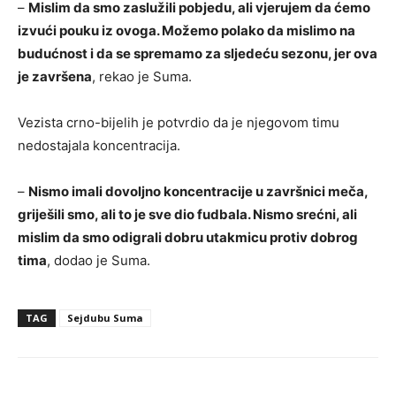
–
Mislim da smo zaslužili pobjedu, ali vjerujem da ćemo
izvući pouku iz ovoga. Možemo polako da mislimo na
budućnost i da se spremamo za sljedeću sezonu, jer ova
je završena
, rekao je Suma.
Vezista crno-bijelih je potvrdio da je njegovom timu
nedostajala koncentracija.
–
Nismo imali dovoljno koncentracije u završnici meča,
griješili smo, ali to je sve dio fudbala. Nismo srećni, ali
mislim da smo odigrali dobru utakmicu protiv dobrog
tima
, dodao je Suma.
TAG
Sejdubu Suma