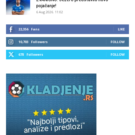
pojačanje!
6 Aug 2026. 11:02
22,356
Fans
LIKE
10,703
Followers
FOLLOW
678
Followers
FOLLOW