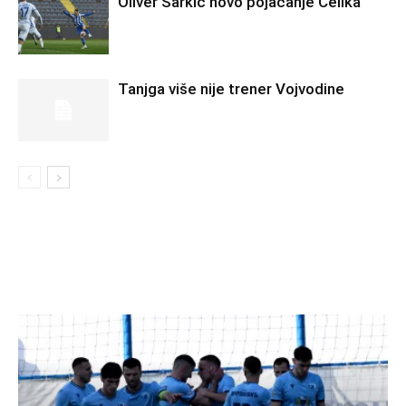
Oliver Šarkić novo pojačanje Čelika
Tanjga više nije trener Vojvodine