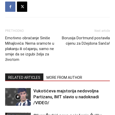
PRETHODNO
Next article
Emotivno obraćanje Siniše
Borusija Dortmund postavila
Mihajlovića: Nema sramote u
cijenu za Džejdona Sanča!
plakanju ili očajanju, samo ne
smije da se izgubi želja za
životom
RELATED ARTICLES
MORE FROM AUTHOR
Vukotićeva majstorija nedovoljna
Partizanu, IMT slavio u nadoknadi
/VIDEO/