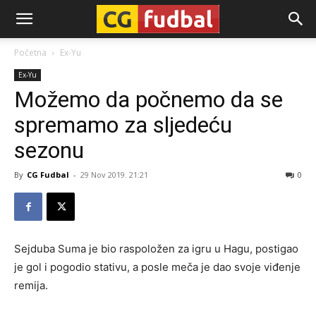
CG-
Početna
Ex-Yu
Ex-Yu
Fudbal
Možemo da počnemo da se
spremamo za sljedeću
sezonu
By
CG Fudbal
-
29 Nov 2019. 21:21
0
Sejduba Suma je bio raspoložen za igru u Hagu, postigao
je gol i pogodio stativu, a posle meča je dao svoje viđenje
remija.