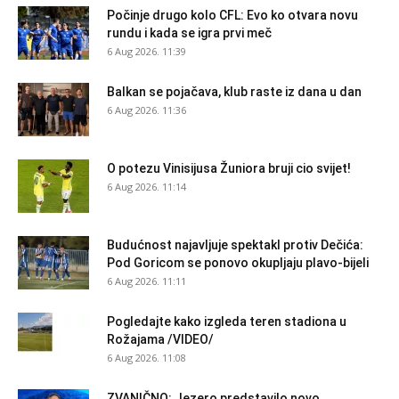
Počinje drugo kolo CFL: Evo ko otvara novu
rundu i kada se igra prvi meč
6 Aug 2026. 11:39
Balkan se pojačava, klub raste iz dana u dan
6 Aug 2026. 11:36
O potezu Vinisijusa Žuniora bruji cio svijet!
6 Aug 2026. 11:14
Budućnost najavljuje spektakl protiv Dečića:
Pod Goricom se ponovo okupljaju plavo-bijeli
6 Aug 2026. 11:11
Pogledajte kako izgleda teren stadiona u
Rožajama /VIDEO/
6 Aug 2026. 11:08
ZVANIČNO: Jezero predstavilo novo