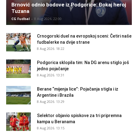
Brnović odnio bodove iz Podgorice: Đokaj heroj
Tuzana
CG Fudbal
-
8 Aug 2026. 22:00
Crnogorski duel na evropskoj sceni: Četiri naše
fudbalerke na dvije strane
8 Aug 2026. 18:22
Podgorica sklopila tim: Na DG arenu stiglo još
jedno pojačanje
8 Aug 2026. 13:31
Berane “mijenja lice”: Pojačanja stigla i iz
Argentine i Brazila
8 Aug 2026. 13:29
Selektor objavio spiskove za tri pripremna
kampa u Beranama
8 Aug 2026. 13:15