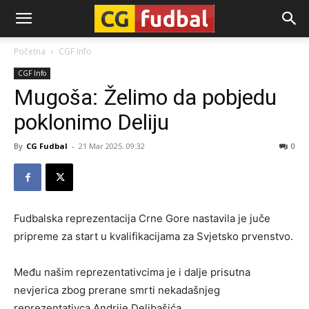
CG-
Početna
CGF Info
CGF Info
Fudbal
Mugoša: Želimo da pobjedu
poklonimo Deliju
By
CG Fudbal
-
21 Mar 2025. 09:32
0
Fudbalska reprezentacija Crne Gore nastavila je juče
pripreme za start u kvalifikacijama za Svjetsko prvenstvo.
Među našim reprezentativcima je i dalje prisutna
nevjerica zbog prerane smrti nekadašnjeg
reprezentativca Andrije Delibašića.