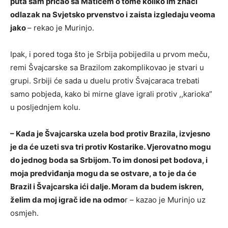
puta sam pričao sa Matićem o tome koliko im znači
odlazak na Svjetsko prvenstvo i zaista izgledaju veoma
jako
– rekao je Murinjo.
Ipak, i pored toga što je Srbija pobijedila u prvom meču,
remi Švajcarske sa Brazilom zakomplikovao je stvari u
grupi. Srbiji će sada u duelu protiv Švajcaraca trebati
samo pobjeda, kako bi mirne glave igrali protiv ,,karioka”
u posljednjem kolu.
– Kada je Švajcarska uzela bod protiv Brazila, izvjesno
je da će uzeti sva tri protiv Kostarike. Vjerovatno mogu
do jednog boda sa Srbijom. To im donosi pet bodova, i
moja predviđanja mogu da se ostvare, a to je da će
Brazil i Švajcarska ići dalje. Moram da budem iskren,
želim da moj igrač ide na odmo
r – kazao je Murinjo uz
osmjeh.