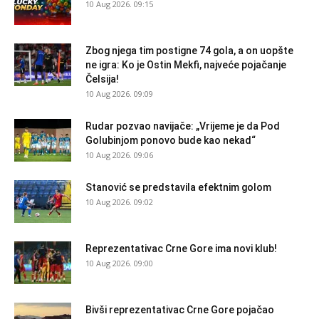
10 Aug 2026. 09:15
Zbog njega tim postigne 74 gola, a on uopšte
ne igra: Ko je Ostin Mekfi, najveće pojačanje
Čelsija!
10 Aug 2026. 09:09
Rudar pozvao navijače: „Vrijeme je da Pod
Golubinjom ponovo bude kao nekad“
10 Aug 2026. 09:06
Stanović se predstavila efektnim golom
10 Aug 2026. 09:02
Reprezentativac Crne Gore ima novi klub!
10 Aug 2026. 09:00
Bivši reprezentativac Crne Gore pojačao