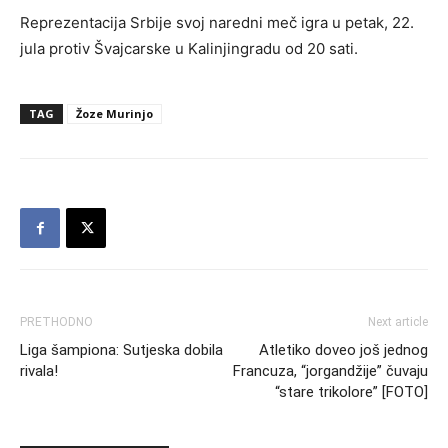
Reprezentacija Srbije svoj naredni meč igra u petak, 22.
jula protiv Švajcarske u Kalinjingradu od 20 sati.
TAG
Žoze Murinjo
PRETHODNO
Next article
Liga šampiona: Sutjeska dobila
Atletiko doveo još jednog
rivala!
Francuza, “jorgandžije” čuvaju
“stare trikolore” [FOTO]