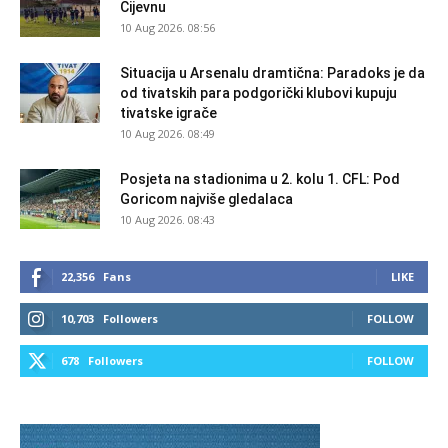
Cijevnu
10 Aug 2026. 08:56
Situacija u Arsenalu dramtična: Paradoks je da
od tivatskih para podgorički klubovi kupuju
tivatske igrače
10 Aug 2026. 08:49
Posjeta na stadionima u 2. kolu 1. CFL: Pod
Goricom najviše gledalaca
10 Aug 2026. 08:43
22,356
Fans
LIKE
10,703
Followers
FOLLOW
678
Followers
FOLLOW