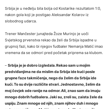
Srbija je u neđelju bila bolja od Kostarike rezultatom 1:0,
nakon gola koji je postigao Aleksandar Kolarov iz
slobodnog udarca.
Trener Mančester junajteda Žoze Murinjo je uoči
Svjetskog prvenstva rekao da želi da Srbija ispadne u
grupnoj fazi, kako bi njegov fudbaler Nemanja Matić imao
vremena da se odmori pred početak priprema sa klubom.
–
Srbija je je dobro izgledala. Rekao sam u mojim
predviđanjima ne da mislim da Srbija ide kući posle
grupne faze takmičenja, nego da želim da Srbija ide
kući. To su dvije različite stvari. Jednostavno, želim da
moj čovjek ode ranije na odmor. Ali, znao sam da imaju
mnogo dobrih fudbalera. Jaki su, zreli su, zaista žele da
uspiju. Znam mnoge od njih, znam njihov duh i mnogo