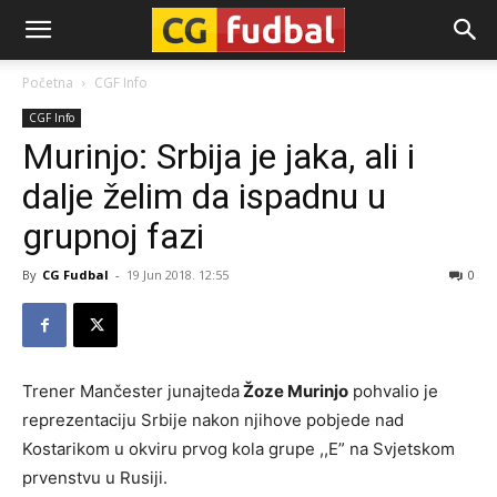
CG-
Početna
CGF Info
CGF Info
Fudbal
Murinjo: Srbija je jaka, ali i
dalje želim da ispadnu u
grupnoj fazi
By
CG Fudbal
-
19 Jun 2018. 12:55
0
Trener Mančester junajteda
Žoze Murinjo
pohvalio je
reprezentaciju Srbije nakon njihove pobjede nad
Kostarikom u okviru prvog kola grupe ,,E” na Svjetskom
prvenstvu u Rusiji.