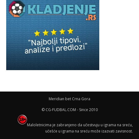
Meridian bet Crna Gora
© CG-FUDBAL.COM - Since 2010
Maloletnicima je zabranjeno da učestvuju u igrama na sreću,
učešće u igrama na sreću može izazvati zavisnost.