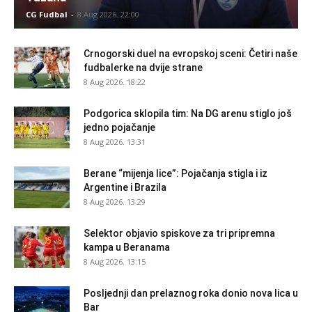
CG Fudbal
-
8 Aug 2026. 22:00
Crnogorski duel na evropskoj sceni: Četiri naše
fudbalerke na dvije strane
8 Aug 2026. 18:22
Podgorica sklopila tim: Na DG arenu stiglo još
jedno pojačanje
8 Aug 2026. 13:31
Berane “mijenja lice”: Pojačanja stigla i iz
Argentine i Brazila
8 Aug 2026. 13:29
Selektor objavio spiskove za tri pripremna
kampa u Beranama
8 Aug 2026. 13:15
Posljednji dan prelaznog roka donio nova lica u
Bar