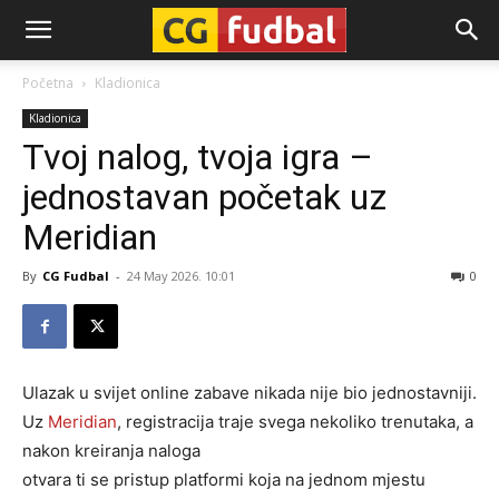
CG-
Početna
Kladionica
Kladionica
Fudbal
Tvoj nalog, tvoja igra –
jednostavan početak uz
Meridian
By
CG Fudbal
-
24 May 2026. 10:01
0
Ulazak u svijet online zabave nikada nije bio jednostavniji.
Uz
Meridian
, registracija traje svega nekoliko trenutaka, a
nakon kreiranja naloga
otvara ti se pristup platformi koja na jednom mjestu