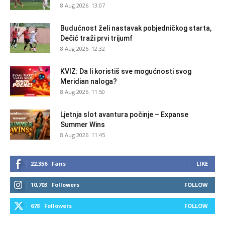
8 Aug 2026. 13:07
Budućnost želi nastavak pobjedničkog starta,
Dečić traži prvi trijumf
8 Aug 2026. 12:32
KVIZ: Da li koristiš sve mogućnosti svog
Meridian naloga?
8 Aug 2026. 11:50
Ljetnja slot avantura počinje – Expanse
Summer Wins
8 Aug 2026. 11:45
22,356
Fans
LIKE
10,703
Followers
FOLLOW
678
Followers
FOLLOW