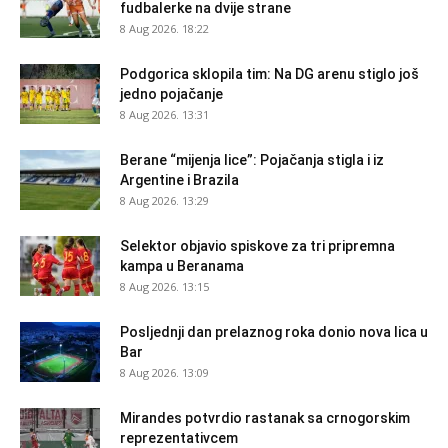
fudbalerke na dvije strane
8 Aug 2026. 18:22
Podgorica sklopila tim: Na DG arenu stiglo još
jedno pojačanje
8 Aug 2026. 13:31
Berane “mijenja lice”: Pojačanja stigla i iz
Argentine i Brazila
8 Aug 2026. 13:29
Selektor objavio spiskove za tri pripremna
kampa u Beranama
8 Aug 2026. 13:15
Posljednji dan prelaznog roka donio nova lica u
Bar
8 Aug 2026. 13:09
Mirandes potvrdio rastanak sa crnogorskim
reprezentativcem