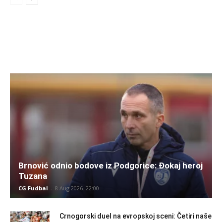
Brnović odnio bodove iz Podgorice: Đokaj heroj
Tuzana
CG Fudbal
-
8 Aug 2026. 22:00
Crnogorski duel na evropskoj sceni: Četiri naše