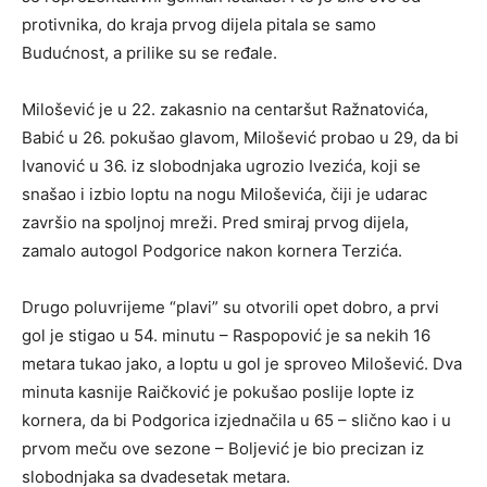
protivnika, do kraja prvog dijela pitala se samo
Budućnost, a prilike su se ređale.
Milošević je u 22. zakasnio na centaršut Ražnatovića,
Babić u 26. pokušao glavom, Milošević probao u 29, da bi
Ivanović u 36. iz slobodnjaka ugrozio Ivezića, koji se
snašao i izbio loptu na nogu Miloševića, čiji je udarac
završio na spoljnoj mreži. Pred smiraj prvog dijela,
zamalo autogol Podgorice nakon kornera Terzića.
Drugo poluvrijeme “plavi” su otvorili opet dobro, a prvi
gol je stigao u 54. minutu – Raspopović je sa nekih 16
metara tukao jako, a loptu u gol je sproveo Milošević. Dva
minuta kasnije Raičković je pokušao poslije lopte iz
kornera, da bi Podgorica izjednačila u 65 – slično kao i u
prvom meču ove sezone – Boljević je bio precizan iz
slobodnjaka sa dvadesetak metara.