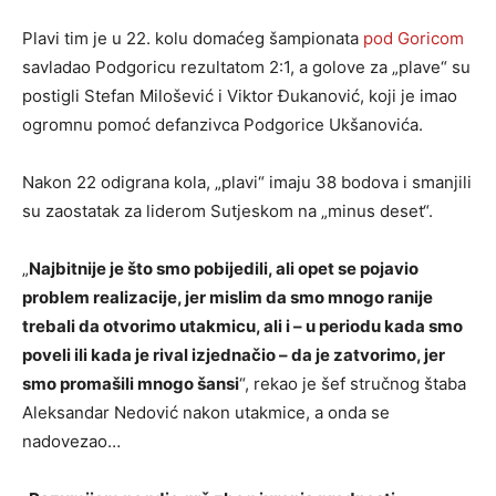
Plavi tim je u 22. kolu domaćeg šampionata
pod Goricom
savladao Podgoricu rezultatom 2:1, a golove za „plave“ su
postigli Stefan Milošević i Viktor Đukanović, koji je imao
ogromnu pomoć defanzivca Podgorice Ukšanovića.
Nakon 22 odigrana kola, „plavi“ imaju 38 bodova i smanjili
su zaostatak za liderom Sutjeskom na „minus deset“.
„
Najbitnije je što smo pobijedili, ali opet se pojavio
problem realizacije, jer mislim da smo mnogo ranije
trebali da otvorimo utakmicu, ali i – u periodu kada smo
poveli ili kada je rival izjednačio – da je zatvorimo, jer
smo promašili mnogo šansi
“, rekao je šef stručnog štaba
Aleksandar Nedović nakon utakmice, a onda se
nadovezao…