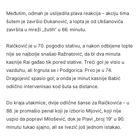
Međutim, odmah je uslijedila plava reakcija – akciju tima
šutem je završio Đukanović, a lopta je od Ukšanovića
završila u mreži „žutih“ u 66. minutu.
Raičković je u 70. pogodio stativu, a nakon odbijene lopte
nije se najbolje snašao Ražnatović, da bi dva minuta
kasnije Rai gađao tik pored stative. Treći gol je visio u
vazduhu, ali trgnula se i Podgorica. Prvo je u 74.
Dragojević spasio gol, a onda je minut kasnije Babić
odlično intervenisao kod šuta sa distance.
Do kraja utakmice, dvije odlične šanse za Raičkovića – u
88. je promašio penal koji je izborio Mijović, koji nije
uspio da popravi Milošević, dok je Plavi „broj 19“ u 90.
minutu tukao sjajno, ali se Ivezić još jednom istakao.