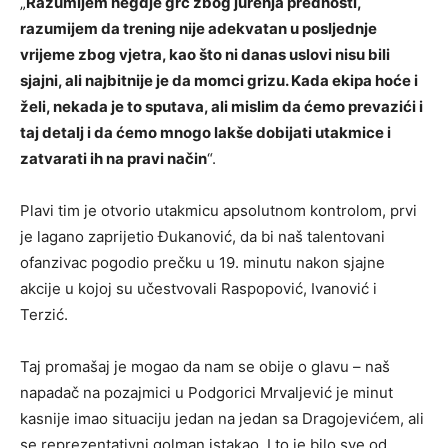
„
Razumijem negdje grč zbog jurenja prednosti,
razumijem da trening nije adekvatan u posljednje
vrijeme zbog vjetra, kao što ni danas uslovi nisu bili
sjajni, ali najbitnije je da momci grizu. Kada ekipa hoće i
želi, nekada je to sputava, ali mislim da ćemo prevazići i
taj detalj i da ćemo mnogo lakše dobijati utakmice i
zatvarati ih na pravi način
“.
Plavi tim je otvorio utakmicu apsolutnom kontrolom, prvi
je lagano zaprijetio Đukanović, da bi naš talentovani
ofanzivac pogodio prečku u 19. minutu nakon sjajne
akcije u kojoj su učestvovali Raspopović, Ivanović i
Terzić.
Taj promašaj je mogao da nam se obije o glavu – naš
napadač na pozajmici u Podgorici Mrvaljević je minut
kasnije imao situaciju jedan na jedan sa Dragojevićem, ali
se reprezentativni golman istakao. I to je bilo sve od