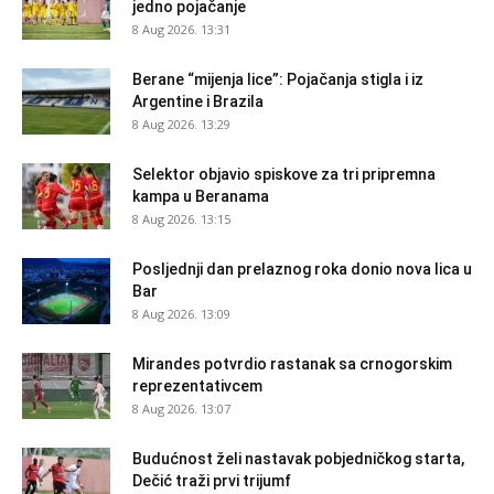
jedno pojačanje
8 Aug 2026. 13:31
Berane “mijenja lice”: Pojačanja stigla i iz
Argentine i Brazila
8 Aug 2026. 13:29
Selektor objavio spiskove za tri pripremna
kampa u Beranama
8 Aug 2026. 13:15
Posljednji dan prelaznog roka donio nova lica u
Bar
8 Aug 2026. 13:09
Mirandes potvrdio rastanak sa crnogorskim
reprezentativcem
8 Aug 2026. 13:07
Budućnost želi nastavak pobjedničkog starta,
Dečić traži prvi trijumf