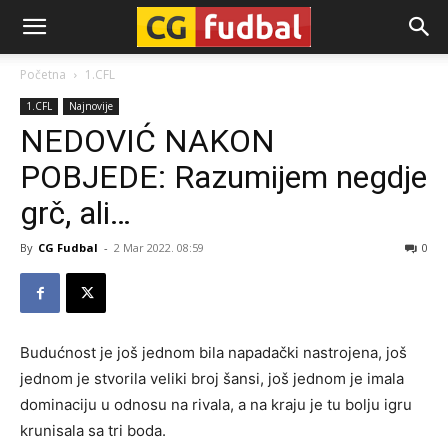
CG-
Početna
1.CFL
1.CFL
Najnovije
Fudbal
NEDOVIĆ NAKON
POBJEDE: Razumijem negdje
grč, ali…
By
CG Fudbal
-
2 Mar 2022. 08:59
0
Budućnost je još jednom bila napadački nastrojena, još
jednom je stvorila veliki broj šansi, još jednom je imala
dominaciju u odnosu na rivala, a na kraju je tu bolju igru
krunisala sa tri boda.