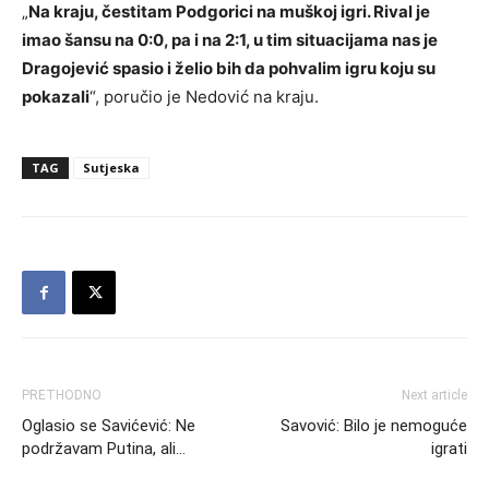
„
Na kraju, čestitam Podgorici na muškoj igri. Rival je
imao šansu na 0:0, pa i na 2:1, u tim situacijama nas je
Dragojević spasio i želio bih da pohvalim igru koju su
pokazali
“, poručio je Nedović na kraju.
TAG
Sutjeska
PRETHODNO
Next article
Oglasio se Savićević: Ne
Savović: Bilo je nemoguće
podržavam Putina, ali…
igrati