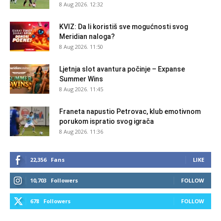
8 Aug 2026. 12:32
KVIZ: Da li koristiš sve mogućnosti svog
Meridian naloga?
8 Aug 2026. 11:50
Ljetnja slot avantura počinje – Expanse
Summer Wins
8 Aug 2026. 11:45
Franeta napustio Petrovac, klub emotivnom
porukom ispratio svog igrača
8 Aug 2026. 11:36
22,356
Fans
LIKE
10,703
Followers
FOLLOW
678
Followers
FOLLOW