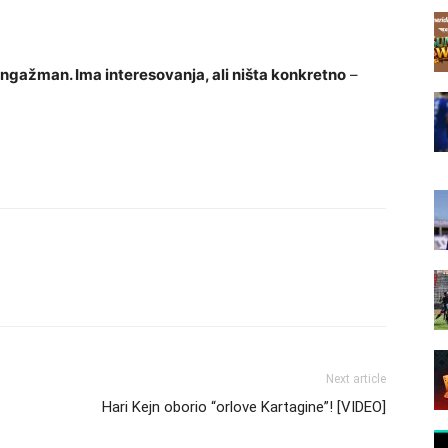
 angažman. Ima interesovanja, ali ništa konkretno
–
Next article
Hari Kejn oborio “orlove Kartagine”! [VIDEO]