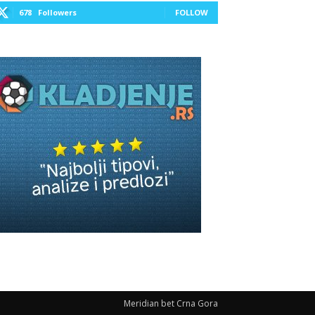
678
Followers
FOLLOW
Meridian bet Crna Gora