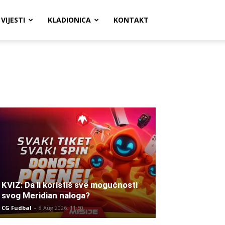
VIJESTI
KLADIONICA
KONTAKT
KVIZ: Da li koristiš sve mogućnosti
svog Meridian naloga?
CG Fudbal
-
8 Aug 2026. 11:50