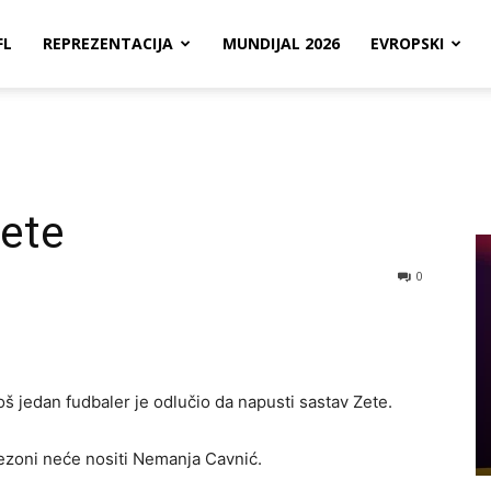
FL
REPREZENTACIJA
MUNDIJAL 2026
EVROPSKI
Zete
0
oš jedan fudbaler je odlučio da napusti sastav Zete.
ezoni neće nositi Nemanja Cavnić.