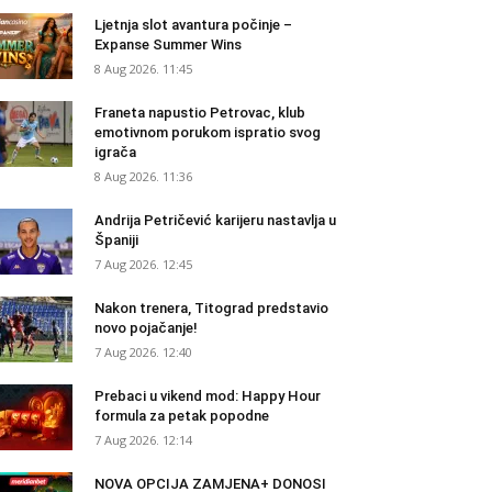
Ljetnja slot avantura počinje –
Expanse Summer Wins
8 Aug 2026. 11:45
Franeta napustio Petrovac, klub
emotivnom porukom ispratio svog
igrača
8 Aug 2026. 11:36
Andrija Petričević karijeru nastavlja u
Španiji
7 Aug 2026. 12:45
Nakon trenera, Titograd predstavio
novo pojačanje!
7 Aug 2026. 12:40
Prebaci u vikend mod: Happy Hour
formula za petak popodne
7 Aug 2026. 12:14
NOVA OPCIJA ZAMJENA+ DONOSI