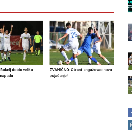
okelj dobio veliko
ZVANIČNO: Otrant angažovao novo
 napadu
pojačanje!