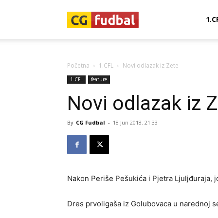
CG-
1.C
Fudbal
Početna
1.CFL
Novi odlazak iz Zete
1.CFL
feature
Novi odlazak iz 
By
CG Fudbal
-
18 Jun 2018. 21:33
Nakon Periše Pešukića i Pjetra Ljuljđuraja, j
Dres prvoligaša iz Golubovaca u narednoj s