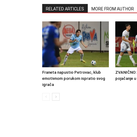
RELATED ARTICLES
MORE FROM AUTHOR
Franeta napustio Petrovac, klub
ZVANIČNO: B
emotivnom porukom ispratio svog
pojačanje u
igrača