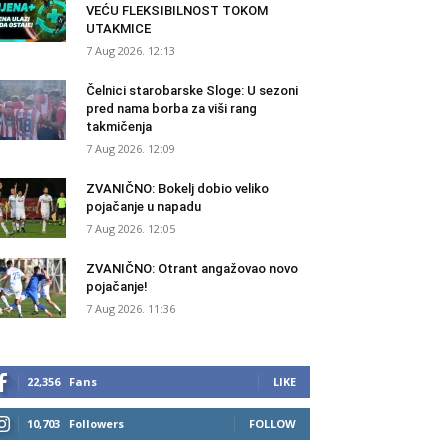
VEĆU FLEKSIBILNOST TOKOM
UTAKMICE
7 Aug 2026. 12:13
Čelnici starobarske Sloge: U sezoni
pred nama borba za viši rang
takmičenja
7 Aug 2026. 12:09
ZVANIČNO: Bokelj dobio veliko
pojačanje u napadu
7 Aug 2026. 12:05
ZVANIČNO: Otrant angažovao novo
pojačanje!
7 Aug 2026. 11:36
22,356
Fans
LIKE
10,703
Followers
FOLLOW