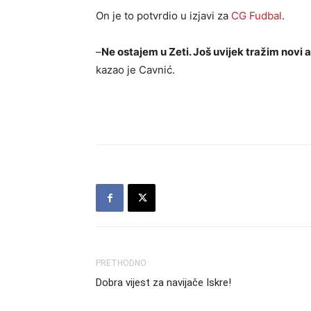
On je to potvrdio u izjavi za
CG Fudbal
.
–
Ne ostajem u Zeti. Još uvijek tražim novi
kazao je Cavnić.
PRETHODNO
Dobra vijest za navijače Iskre!