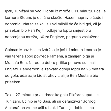
Ipak, Tunižani su vadili loptu iz mreže u 11. minutu. Poslije
kornera Stouns je odlično skočio, Hasen napravio čudo i
odbranio udarac za koji su svi milsili da će biti gol, ali je
priseban bio Hari Kejn i odbijenu loptu smjestio u
nebranjenu mrežu, 1:0 za Engleze, potpuno zasluženo.
Golman Moaz Hasen izdržao je još tri minuta i morao je
van terena zbog povrede ramena, a zamijenio ga je
Mustafa Ben. Narednu dobru priliku ponovo su imali
Englezi. Henderson je zahvato odbiju loptu na 25 metara
od gola, udarac je bio strahovit, ali je Ben Mustafa bio
priseban.
Tek u 27. minutu prvi udarac ka golu Pikforda uputili su
Tunižani. Učinio je to Sasi, ali su defanzivci ”Gordog
Albiona” na vreme ušli u blok i Tunis je dobio samo