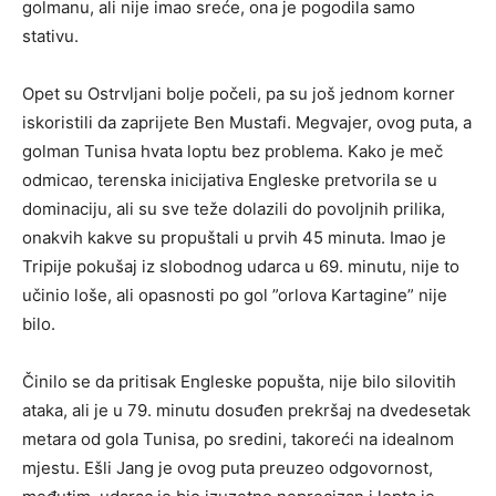
golmanu, ali nije imao sreće, ona je pogodila samo
stativu.
Opet su Ostrvljani bolje počeli, pa su još jednom korner
iskoristili da zaprijete Ben Mustafi. Megvajer, ovog puta, a
golman Tunisa hvata loptu bez problema. Kako je meč
odmicao, terenska inicijativa Engleske pretvorila se u
dominaciju, ali su sve teže dolazili do povoljnih prilika,
onakvih kakve su propuštali u prvih 45 minuta. Imao je
Tripije pokušaj iz slobodnog udarca u 69. minutu, nije to
učinio loše, ali opasnosti po gol ”orlova Kartagine” nije
bilo.
Činilo se da pritisak Engleske popušta, nije bilo silovitih
ataka, ali je u 79. minutu dosuđen prekršaj na dvedesetak
metara od gola Tunisa, po sredini, takoreći na idealnom
mjestu. Ešli Jang je ovog puta preuzeo odgovornost,