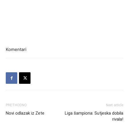
Komentari
PRETHODNO
Next article
Novi odlazak iz Zete
Liga šampiona: Sutjeska dobila
rivala!