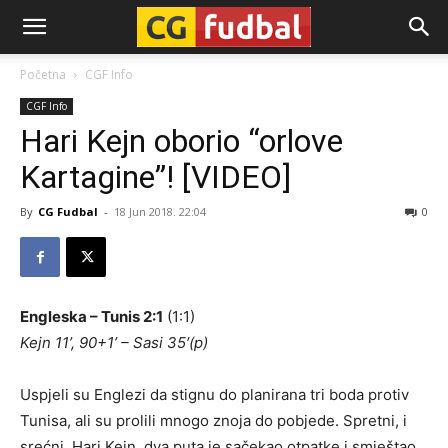
CG-
Početna
CGF Info
CGF Info
Fudbal
Hari Kejn oborio “orlove
Kartagine”! [VIDEO]
By
CG Fudbal
-
18 Jun 2018. 22:04
0
Engleska – Tunis 2:1
(1:1)
Kejn 11’, 90+1’ – Sasi 35′(p)
Uspjeli su Englezi da stignu do planirana tri boda protiv
Tunisa, ali su prolili mnogo znoja do pobjede. Spretni, i
srećni, Hari Kejn, dva puta je sačekao otpatke i smještao