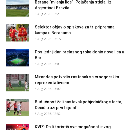
Berane “mijenja lice”: Pojačanja stigla i iz
Argentine i Brazila
8 Aug 2026. 13:29
Selektor objavio spiskove za tri pripremna
kampa u Beranama
8 Aug 2026. 13:15
Posljednji dan prelaznog roka donio nova lica u
Bar
8 Aug 2026. 13:09
Mirandes potvrdio rastanak sa crnogorskim
reprezentativcem
8 Aug 2026. 13:07
Budućnost želi nastavak pobjedničkog starta,
Dečić traži prvi trijumf
8 Aug 2026. 12:32
KVIZ: Da li koristiš sve mogućnosti svog