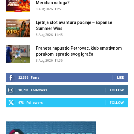
Meridian naloga?
8 Aug 2026. 11:50
Ljetnja slot avantura počinje – Expanse
Summer Wins
8 Aug 2026. 11:45
Franeta napustio Petrovac, klub emotivnom
porukom ispratio svog igrača
8 Aug 2026. 11:36
22,356
Fans
LIKE
10,703
Followers
FOLLOW
678
Followers
FOLLOW