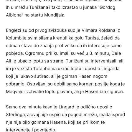
ih u mrežu Tunižana i tako izrastao u junaka ”Gordog
Albiona” na startu Mundijala.
Englezi su od prvog zvižduka sudije Vilmara Roldana iz
Kolumbije svim silama krenuli ka golu Tunisa, želeći da
odmah stave do znanja protivniku da ih interesuje samo
pobjeda. Ogromnu priliku imali su već u 3. minutu, Dele
Ali je ubacio loptu sa strane, Tunižani su intervenisali, ali
im je vezista Totenhema ukrao loptu i uposlio Lingarda
koji je lukavo šutirao, ali je golman Hasen nogom
odbranio. Ostrvljani su dobili samo korner, poslije koga je
Megvajer zahvatio loptu glavom, ali je Hasen bio siguran.
Samo dva minuta kasnije Lingard je odlično uposlio
Sterlinga, a ovaj nije uspio da pogodi mrežu, mada ispred
nje nije bilo golmana Hasena, koji se prilikom te
intervencije i povrijedio.