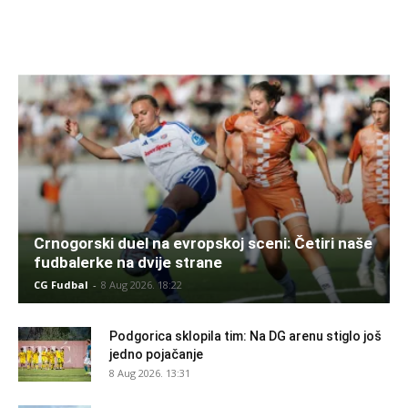
Crnogorski duel na evropskoj sceni: Četiri naše
fudbalerke na dvije strane
CG Fudbal
-
8 Aug 2026. 18:22
Podgorica sklopila tim: Na DG arenu stiglo još
jedno pojačanje
8 Aug 2026. 13:31