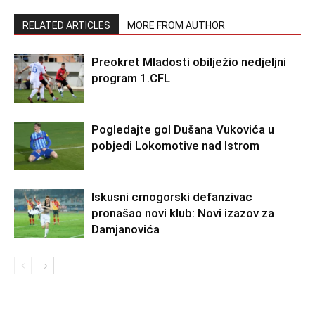
RELATED ARTICLES
MORE FROM AUTHOR
Preokret Mladosti obilježio nedjeljni
program 1.CFL
Pogledajte gol Dušana Vukovića u
pobjedi Lokomotive nad Istrom
Iskusni crnogorski defanzivac
pronašao novi klub: Novi izazov za
Damjanovića