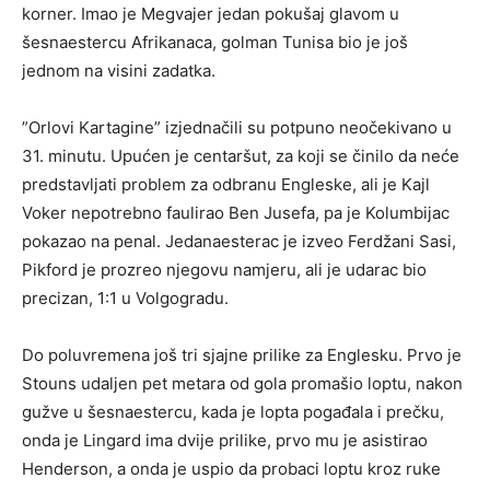
korner. Imao je Megvajer jedan pokušaj glavom u
šesnaestercu Afrikanaca, golman Tunisa bio je još
jednom na visini zadatka.
”Orlovi Kartagine” izjednačili su potpuno neočekivano u
31. minutu. Upućen je centaršut, za koji se činilo da neće
predstavljati problem za odbranu Engleske, ali je Kajl
Voker nepotrebno faulirao Ben Jusefa, pa je Kolumbijac
pokazao na penal. Jedanaesterac je izveo Ferdžani Sasi,
Pikford je prozreo njegovu namjeru, ali je udarac bio
precizan, 1:1 u Volgogradu.
Do poluvremena još tri sjajne prilike za Englesku. Prvo je
Stouns udaljen pet metara od gola promašio loptu, nakon
gužve u šesnaestercu, kada je lopta pogađala i prečku,
onda je Lingard ima dvije prilike, prvo mu je asistirao
Henderson, a onda je uspio da probaci loptu kroz ruke