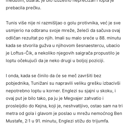
međutim, udarac je bio izuzetno neprecizan i lopta je
prebacila prečku.
Tunis više nije ni razmišljao o golu protivnika, već je sve
usmjerio na odbranu svoje mreže, želeći da sačuva ovaj
odličan rezultat po njih. Imali su malo sreće u 88. minutu
kada se stvorila gužva u njihovom šesnaestercu, ubacio
je Loftus-Čik, a nekoliko njegovih saigrača propustilo je
loptu očekujući da je neko drugi u boljoj poziciji.
I onda, kada se činilo da će se meč završiti bez
pobjednika, Tunižani su napravili veliku grešku izbacivši
nepotrebno loptu u korner. Englezi su sjajni u skoku, i
ovaj put je bilo tako, pa ju je Megvajer zahvatio i
prosleijdio do Kejna, koji je, neshvatljivo, ostao sam na tri
metra od gola i glavom je poslao u mrežu nemoćnog Ben
Mustafe, 2:1 u 91. minutu, Englezi stižu do trijumfa.