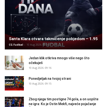
Santa Klara otvara takmičenje pobjedom – 1.95
CG Fudbal
-
10 Aug 2026. 09:18
Jedan klik otkriva mnogo više nego što
očekuješ
10 Aug 2026. 09:16
Ponedjeljak na tvojoj strani
10 Aug 2026. 09:15
Zbog njega tim postigne 74 gola, a on uopšte
ne igra: Ko je Ostin Mekfi, najveće pojačanje