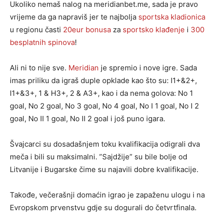
Ukoliko nemaš nalog na meridianbet.me, sada je pravo
vrijeme da ga napraviš jer te najbolja
sportska kladionica
u regionu časti
20eur bonusa
za
sportsko klađenje
i
300
besplatnih spinova
!
Ali ni to nije sve.
Meridian
je spremio i nove igre. Sada
imas priliku da igraš duple opklade kao što su: I1+&2+,
I1+&3+, 1 & H3+, 2 & A3+, kao i da nema golova: No 1
goal, No 2 goal, No 3 goal, No 4 goal, No I 1 goal, No I 2
goal, No II 1 goal, No II 2 goal i još puno igara.
Švajcarci su dosadašnjem toku kvalifikacija odigrali dva
meča i bili su maksimalni. ”Sajdžije” su bile bolje od
Litvanije i Bugarske čime su najavili dobre kvalifikacije.
Takođe, večerašnji domaćin igrao je zapaženu ulogu i na
Evropskom prvenstvu gdje su dogurali do četvrtfinala.