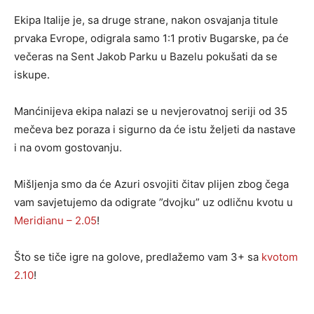
Ekipa Italije je, sa druge strane, nakon osvajanja titule
prvaka Evrope, odigrala samo 1:1 protiv Bugarske, pa će
večeras na Sent Jakob Parku u Bazelu pokušati da se
iskupe.
Manćinijeva ekipa nalazi se u nevjerovatnoj seriji od 35
mečeva bez poraza i sigurno da će istu željeti da nastave
i na ovom gostovanju.
Mišljenja smo da će Azuri osvojiti čitav plijen zbog čega
vam savjetujemo da odigrate ”dvojku” uz odličnu kvotu u
Meridianu – 2.05
!
Što se tiče igre na golove, predlažemo vam 3+ sa
kvotom
2.10
!