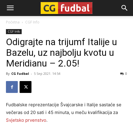
CG-
Početna
CGF Info
CGF Info
Fudbal
Odigrajte na trijumf Italije u
Bazelu, uz najbolju kvotu u
Meridianu – 2.05!
By
CG Fudbal
-
5 Sep 2021. 14:54
0
Fudbalske reprezentacije Švajcarske i Italije sastaće se
večeras od 20 sati i 45 minuta, u meču kvalifikacija za
Svjetsko prvenstvo
.