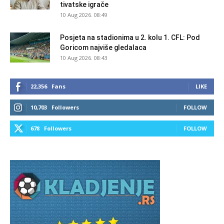
tivatske igrače
10 Aug 2026. 08:49
Posjeta na stadionima u 2. kolu 1. CFL: Pod
Goricom najviše gledalaca
10 Aug 2026. 08:43
22,356
Fans
LIKE
10,703
Followers
FOLLOW
678
Followers
FOLLOW