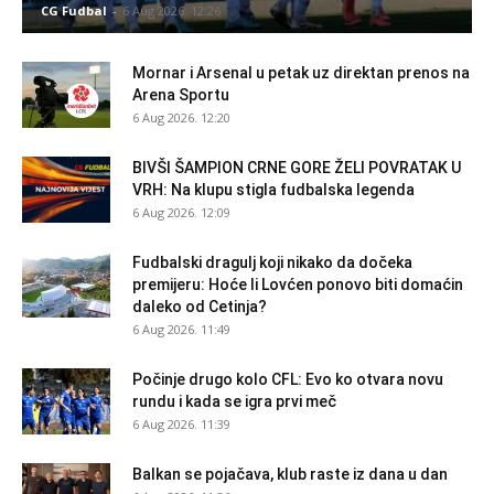
CG Fudbal
-
6 Aug 2026. 12:26
Mornar i Arsenal u petak uz direktan prenos na
Arena Sportu
6 Aug 2026. 12:20
BIVŠI ŠAMPION CRNE GORE ŽELI POVRATAK U
VRH: Na klupu stigla fudbalska legenda
6 Aug 2026. 12:09
Fudbalski dragulj koji nikako da dočeka
premijeru: Hoće li Lovćen ponovo biti domaćin
daleko od Cetinja?
6 Aug 2026. 11:49
Počinje drugo kolo CFL: Evo ko otvara novu
rundu i kada se igra prvi meč
6 Aug 2026. 11:39
Balkan se pojačava, klub raste iz dana u dan