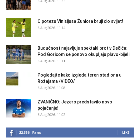
6 Aug 2026. 11:36
O potezu Vinisijusa Žuniora bruji cio svijet!
6 Aug 2026. 11:14
Budućnost najavljuje spektakl protiv Dečića:
Pod Goricom se ponovo okupljaju plavo-bijeli
6 Aug 2026. 11:11
Pogledajte kako izgleda teren stadiona u
Rožajama /VIDEO/
6 Aug 2026. 11:08
ZVANIČNO: Jezero predstavilo novo
pojačanje!
6 Aug 2026. 11:02
22,356
Fans
LIKE