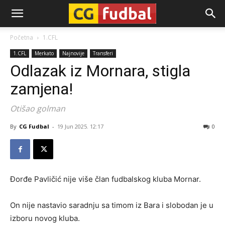
CG-
Početna
1.CFL
1.CFL
Merkato
Najnovije
Transferi
Fudbal
Odlazak iz Mornara, stigla
zamjena!
Otišao golman
By
CG Fudbal
-
19 Jun 2025. 12:17
0
Đorđe Pavličić nije više član fudbalskog kluba Mornar.
On nije nastavio saradnju sa timom iz Bara i slobodan je u
izboru novog kluba.