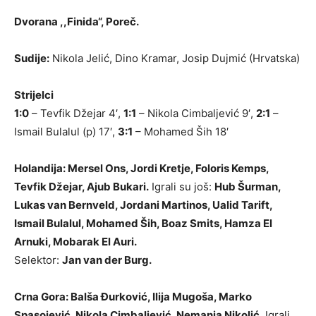
Dvorana ,,Finida“, Poreč.
Sudije:
Nikola Jelić, Dino Kramar, Josip Dujmić (Hrvatska)
Strijelci
1:0
– Tevfik Džejar 4′,
1:1
– Nikola Cimbaljević 9′,
2:1
–
Ismail Bulalul (p) 17′,
3:1
– Mohamed Ših 18′
Holandija: Mersel Ons, Jordi Kretje, Foloris Kemps,
Tevfik Džejar, Ajub Bukari.
Igrali su još:
Hub Šurman,
Lukas van Bernveld, Jordani Martinos, Ualid Tarift,
Ismail Bulalul, Mohamed Ših, Boaz Smits, Hamza El
Arnuki, Mobarak El Auri.
Selektor:
Jan van der Burg.
Crna Gora: Balša Đurković, Ilija Mugoša, Marko
Spasojević, Nikola Cimbaljević, Nemanja Nikolić.
Igrali