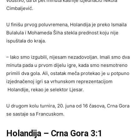
vođstvo, da bi pet minuta kasnije izjednačio Nikola
Cimbaljević.
U finišu prvog poluvremena, Holandija je preko Ismaila
Bulalula i Mohameda Šiha stekla prednost koju nije
ispuštala do kraja.
– Iako smo izgubili, nijesam nezadovoljan. Imali smo dva
minuta pada u prvom dijelu igre, kada smo nesmotreno
primili dva gola. Ali, ostatak meča protekao je u potpuno
izjednačenoj igri sa vrhunskom reprezentacijom
Holandije, rekao je selektor Ljesar.
U drugom kolu turnira, 20. juna od 16 časova, Crna Gora
se sastaje sa Francuskom.
Holandija – Crna Gora 3:1