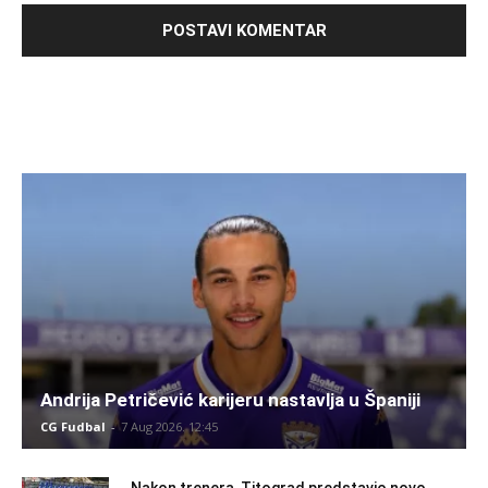
Andrija Petričević karijeru nastavlja u Španiji
CG Fudbal
-
7 Aug 2026. 12:45
Nakon trenera, Titograd predstavio novo