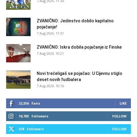
7 Aug 2026. 11:36
ZVANIČNO: Jedinstvo dobilo kapitalno
pojačanje!
7 Aug 2026. 11:31
ZVANIČNO: Iskra dobila pojačanje iz Finske
7 Aug 2026. 10:21
Novi trećeligaš se pojačao: U Cijevnu stiglo
deset novih fudbalera
7 Aug 2026. 10:16
22,356
Fans
LIKE
10,703
Followers
FOLLOW
678
Followers
FOLLOW