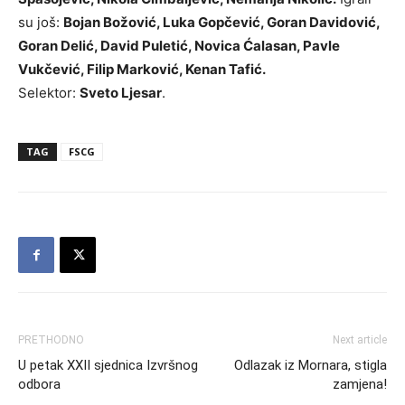
su još:
Bojan Božović, Luka Gopčević, Goran Davidović,
Goran Delić, David Puletić, Novica Ćalasan, Pavle
Vukčević, Filip Marković, Kenan Tafić.
Selektor:
Sveto Ljesar
.
TAG
FSCG
PRETHODNO
Next article
U petak XXII sjednica Izvršnog
Odlazak iz Mornara, stigla
odbora
zamjena!