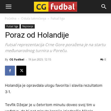
CG-
Početna
Ostala takmičenja
Futsal liga
Futsal liga
Najnovije
Fudbal
Poraz od Holandije
Futsal reprezentacija Crne Gore poražena je na startu
međunarodnog turnira u Poreču.
By
CG Fudbal
-
19 Jun 2025. 12:15
0
Holandija je opravdala ulogu favorita i slavila rezultatom
3:1.
Tevfik Džejar je u četvrtom minutu doveo svoj tim u