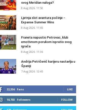
svog Meridian naloga?
8 Aug 2026. 11:50
Ljetnja slot avantura počinje –
Expanse Summer Wins
8 Aug 2026. 11:45
Franeta napustio Petrovac, klub
emotivnom porukom ispratio svog
igrača
8 Aug 2026. 11:36
Andrija Petričević karijeru nastavlja u
Španiji
7 Aug 2026. 12:45
22,356
Fans
LIKE
10,703
Followers
FOLLOW
678
Followers
FOLLOW