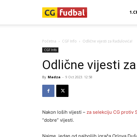
CG-
1.C
Fudbal
Početna
CGF Info
Odlične vijesti za Radulovića!
CGF Info
Odlične vijesti z
By
Madza
-
9 Oct 2023. 12:58
Nakon loših vijesti –
za selekciju CG protiv
“dobre” vijesti.
Naime, jedan od najboljih igrača Orlova Duš