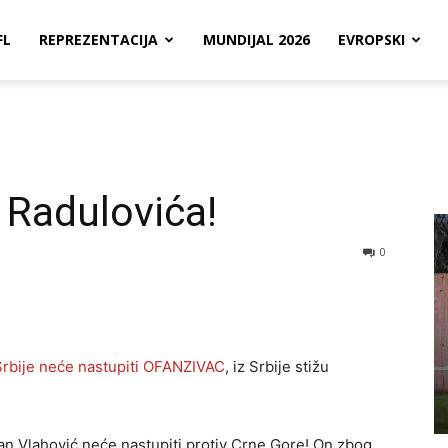
FL
REPREZENTACIJA
MUNDIJAL 2026
EVROPSKI
a Radulovića!
0
 Srbije neće nastupiti OFANZIVAC
, iz Srbije stižu
an Vlahović neće nastupiti protiv Crne Gore! On zbog