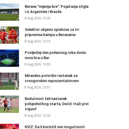
Berane “mijenja lice”: Pojačanja stigla
i iz Argentine i Brazila
8 Aug 2026. 13:29
Selektor objavio spiskove za tri
pripremna kampa u Beranama
8 Aug 2026. 13:15
Posljednji dan prelaznog roka donio
nova lica u Bar
8 Aug 2026. 13:09
Mirandes potvrdio rastanak sa
crnogorskim reprezentativcem
8 Aug 2026. 13:07
Budućnost želi nastavak
pobjedničkog starta, Dečić traži prvi
trijumf
8 Aug 2026. 12:32
KVIZ: Da li koristiš sve mogućnosti