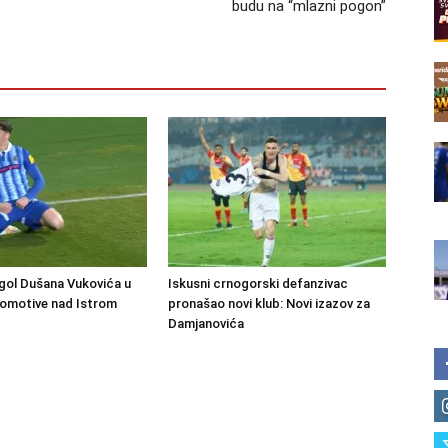
budu na “mlazni pogon”
gol Dušana Vukovića u
Iskusni crnogorski defanzivac
komotive nad Istrom
pronašao novi klub: Novi izazov za
Damjanovića