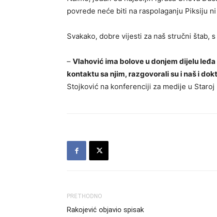
povrede neće biti na raspolaganju Piksiju n
Svakako, dobre vijesti za naš stručni štab, 
–
Vlahović ima bolove u donjem dijelu leđa i 
kontaktu sa njim, razgovorali su i naš i do
Stojković na konferenciji za medije u Staroj 
PRETHODNO
Rakojević objavio spisak