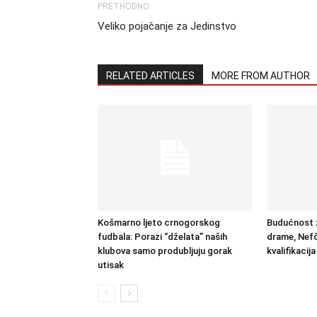
PRETHODNO
Veliko pojačanje za Jedinstvo
RELATED ARTICLES
MORE FROM AUTHOR
Košmarno ljeto crnogorskog
Budućnost z
fudbala: Porazi “dželata” naših
drame, Nefči
klubova samo produbljuju gorak
kvalifikacij
utisak