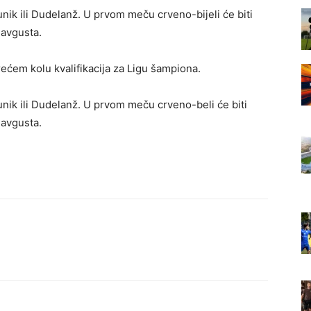
nik ili Dudelanž. U prvom meču crveno-bijeli će biti
 avgusta.
rećem kolu kvalifikacija za Ligu šampiona.
unik ili Dudelanž. U prvom meču crveno-beli će biti
 avgusta.