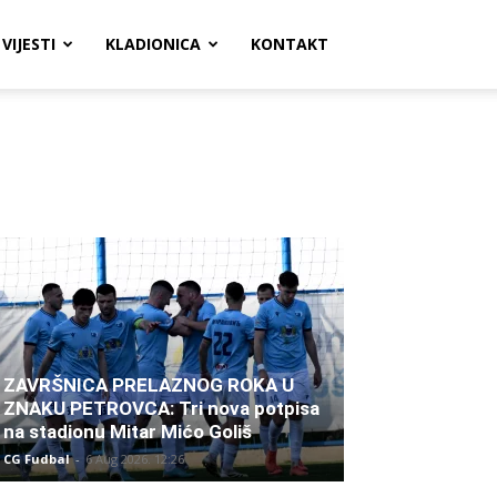
VIJESTI
KLADIONICA
KONTAKT
ZAVRŠNICA PRELAZNOG ROKA U
ZNAKU PETROVCA: Tri nova potpisa
na stadionu Mitar Mićo Goliš
CG Fudbal
-
6 Aug 2026. 12:26