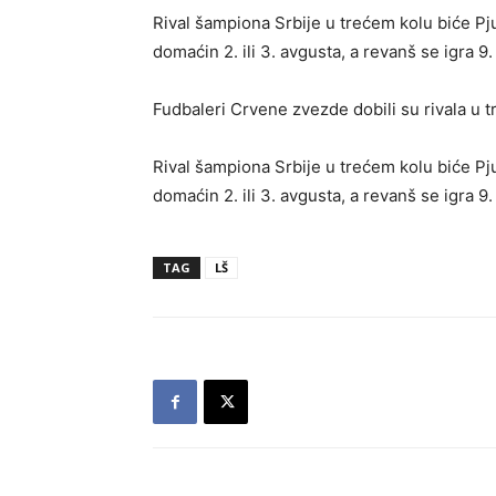
Rival šampiona Srbije u trećem kolu biće Pju
domaćin 2. ili 3. avgusta, a revanš se igra 9.
Fudbaleri Crvene zvezde dobili su rivala u t
Rival šampiona Srbije u trećem kolu biće Pj
domaćin 2. ili 3. avgusta, a revanš se igra 9.
TAG
LŠ