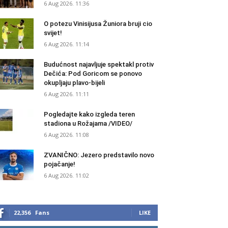
6 Aug 2026. 11:36
O potezu Vinisijusa Žuniora bruji cio
svijet!
6 Aug 2026. 11:14
Budućnost najavljuje spektakl protiv
Dečića: Pod Goricom se ponovo
okupljaju plavo-bijeli
6 Aug 2026. 11:11
Pogledajte kako izgleda teren
stadiona u Rožajama /VIDEO/
6 Aug 2026. 11:08
ZVANIČNO: Jezero predstavilo novo
pojačanje!
6 Aug 2026. 11:02
22,356
Fans
LIKE