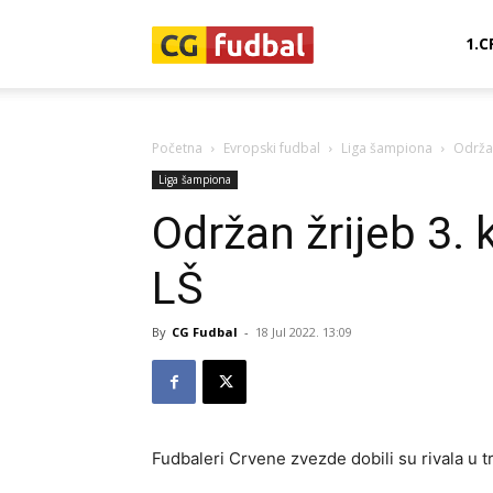
CG-
1.C
Fudbal
Početna
Evropski fudbal
Liga šampiona
Održan
Liga šampiona
Održan žrijeb 3. k
LŠ
By
CG Fudbal
-
18 Jul 2022. 13:09
Fudbaleri Crvene zvezde dobili su rivala u t