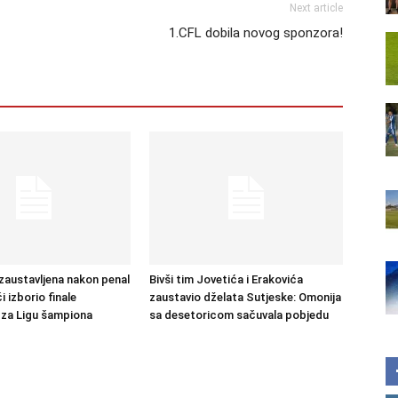
Next article
1.CFL dobila novog sponzora!
austavljena nakon penal
Bivši tim Jovetića i Erakovića
 izborio finale
zaustavio dželata Sutjeske: Omonija
a za Ligu šampiona
sa desetoricom sačuvala pobjedu