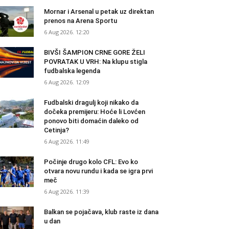
Mornar i Arsenal u petak uz direktan
prenos na Arena Sportu
6 Aug 2026. 12:20
BIVŠI ŠAMPION CRNE GORE ŽELI
POVRATAK U VRH: Na klupu stigla
fudbalska legenda
6 Aug 2026. 12:09
Fudbalski dragulj koji nikako da
dočeka premijeru: Hoće li Lovćen
ponovo biti domaćin daleko od
Cetinja?
6 Aug 2026. 11:49
Počinje drugo kolo CFL: Evo ko
otvara novu rundu i kada se igra prvi
meč
6 Aug 2026. 11:39
Balkan se pojačava, klub raste iz dana
u dan