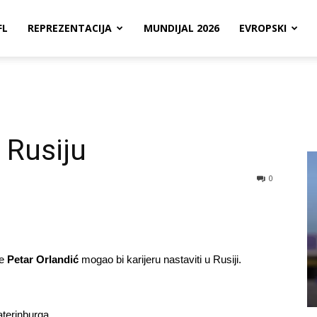
FL
REPREZENTACIJA
MUNDIJAL 2026
EVROPSKI
u Rusiju
0
de
Petar Orlandić
mogao bi karijeru nastaviti u Rusiji.
terinburga.