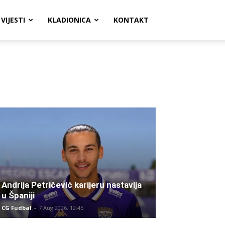
VIJESTI
KLADIONICA
KONTAKT
Andrija Petričević karijeru nastavlja
u Španiji
CG Fudbal
-
7 Aug 2026. 12:45