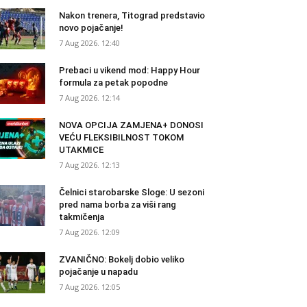
Nakon trenera, Titograd predstavio
novo pojačanje!
7 Aug 2026. 12:40
Prebaci u vikend mod: Happy Hour
formula za petak popodne
7 Aug 2026. 12:14
NOVA OPCIJA ZAMJENA+ DONOSI
VEĆU FLEKSIBILNOST TOKOM
UTAKMICE
7 Aug 2026. 12:13
Čelnici starobarske Sloge: U sezoni
pred nama borba za viši rang
takmičenja
7 Aug 2026. 12:09
ZVANIČNO: Bokelj dobio veliko
pojačanje u napadu
7 Aug 2026. 12:05