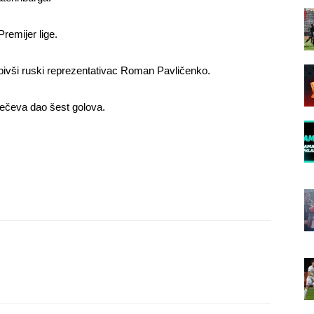
remijer lige.
e bivši ruski reprezentativac Roman Pavličenko.
ečeva dao šest golova.