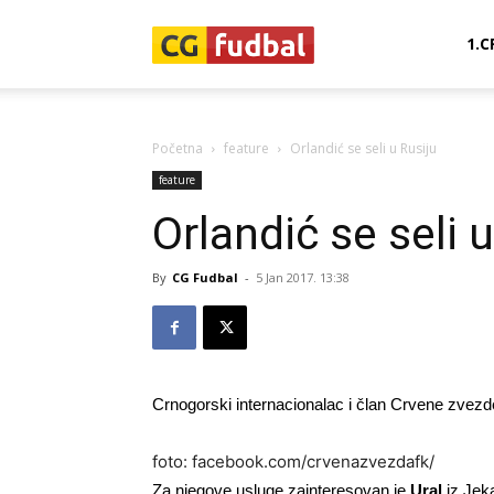
CG-
1.C
Fudbal
Početna
feature
Orlandić se seli u Rusiju
feature
Orlandić se seli 
By
CG Fudbal
-
5 Jan 2017. 13:38
Crnogorski internacionalac i član Crvene zvez
foto: facebook.com/crvenazvezdafk/
Za njegove usluge zainteresovan je
Ural
iz Jeka