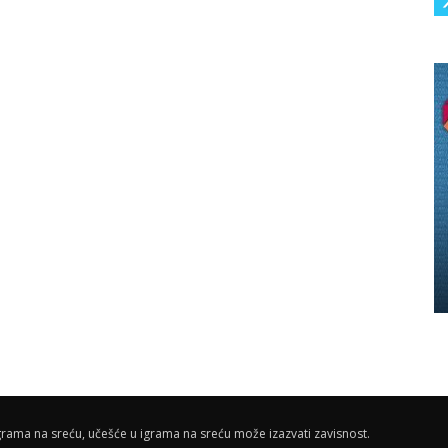
rama na sreću, učešće u igrama na sreću može izazvati zavisnost.