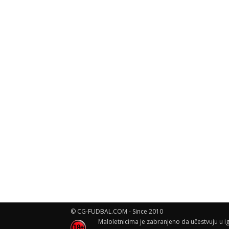
© CG-FUDBAL.COM - Since 2010
Maloletnicima je zabranjeno da učestvuju u ig