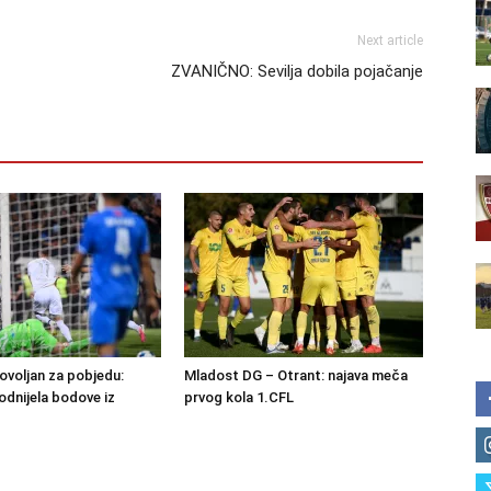
Next article
ZVANIČNO: Sevilja dobila pojačanje
ovoljan za pobjedu:
Mladost DG – Otrant: najava meča
dnijela bodove iz
prvog kola 1.CFL