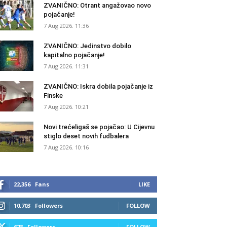
ZVANIČNO: Otrant angažovao novo
pojačanje!
7 Aug 2026. 11:36
ZVANIČNO: Jedinstvo dobilo
kapitalno pojačanje!
7 Aug 2026. 11:31
ZVANIČNO: Iskra dobila pojačanje iz
Finske
7 Aug 2026. 10:21
Novi trećeligaš se pojačao: U Cijevnu
stiglo deset novih fudbalera
7 Aug 2026. 10:16
22,356
Fans
LIKE
10,703
Followers
FOLLOW
678
Followers
FOLLOW