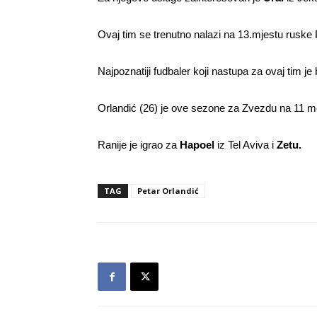
Ovaj tim se trenutno nalazi na 13.mjestu ruske P
Najpoznatiji fudbaler koji nastupa za ovaj tim j
Orlandić (26) je ove sezone za Zvezdu na 11 m
Ranije je igrao za
Hapoel
iz Tel Aviva i
Zetu.
TAG
Petar Orlandić