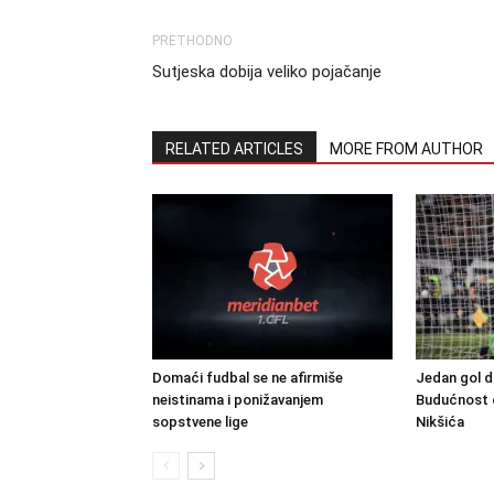
PRETHODNO
Sutjeska dobija veliko pojačanje
RELATED ARTICLES
MORE FROM AUTHOR
Domaći fudbal se ne afirmiše
Jedan gol d
neistinama i ponižavanjem
Budućnost o
sopstvene lige
Nikšića