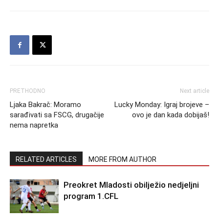
PRETHODNO
Next article
Ljaka Bakrač: Moramo
Lucky Monday: Igraj brojeve –
sarađivati sa FSCG, drugačije
ovo je dan kada dobijaš!
nema napretka
RELATED ARTICLES
MORE FROM AUTHOR
Preokret Mladosti obilježio nedjeljni
program 1.CFL