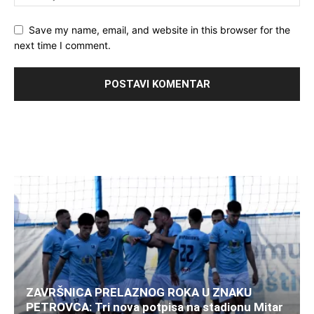
Save my name, email, and website in this browser for the
next time I comment.
ZAVRŠNICA PRELAZNOG ROKA U ZNAKU
PETROVCA: Tri nova potpisa na stadionu Mitar