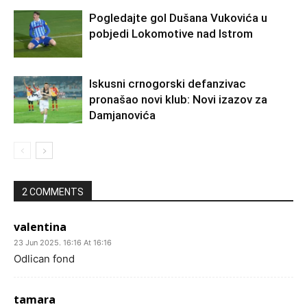
Pogledajte gol Dušana Vukovića u
pobjedi Lokomotive nad Istrom
Iskusni crnogorski defanzivac
pronašao novi klub: Novi izazov za
Damjanovića
2 COMMENTS
valentina
23 Jun 2025. 16:16 At 16:16
Odlican fond
tamara