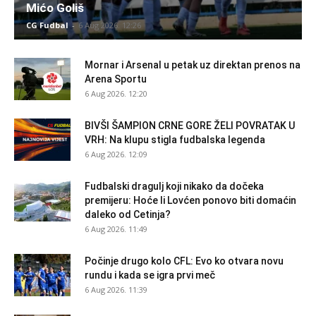
Mićo Goliš
CG Fudbal
-
6 Aug 2026. 12:26
Mornar i Arsenal u petak uz direktan prenos na
Arena Sportu
6 Aug 2026. 12:20
BIVŠI ŠAMPION CRNE GORE ŽELI POVRATAK U
VRH: Na klupu stigla fudbalska legenda
6 Aug 2026. 12:09
Fudbalski dragulj koji nikako da dočeka
premijeru: Hoće li Lovćen ponovo biti domaćin
daleko od Cetinja?
6 Aug 2026. 11:49
Počinje drugo kolo CFL: Evo ko otvara novu
rundu i kada se igra prvi meč
6 Aug 2026. 11:39