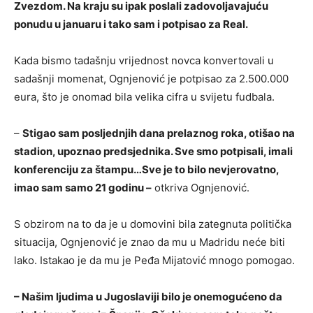
Zvezdom. Na kraju su ipak poslali zadovoljavajuću
ponudu u januaru i tako sam i potpisao za Real.
Kada bismo tadašnju vrijednost novca konvertovali u
sadašnji momenat, Ognjenović je potpisao za 2.500.000
eura, što je onomad bila velika cifra u svijetu fudbala.
–
Stigao sam posljednjih dana prelaznog roka, otišao na
stadion, upoznao predsjednika. Sve smo potpisali, imali
konferenciju za štampu…Sve je to bilo nevjerovatno,
imao sam samo 21 godinu –
otkriva Ognjenović.
S obzirom na to da je u domovini bila zategnuta politička
situacija, Ognjenović je znao da mu u Madridu neće biti
lako. Istakao je da mu je Peđa Mijatović mnogo pomogao.
– Našim ljudima u Jugoslaviji bilo je onemogućeno da