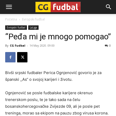
CG-
Početna
Evropski fudbal
Evropski fudbal
LaLiga
Fudbal
“Peđa mi je mnogo pomogao”
By
CG Fudbal
-
14 May 2020. 09:00
0
Bivši srpski fudbaler Perica Ognjenović govorio je za
španski ,,As“ o svojoj karijeri i životu.
Ognjenović se posle fudbalske karijere okrenuo
trenerskom poslu, te je tako sada na čelu
bosanskohercegovačke Zvijezde 09, ali je posle pet
treninga, morao sa ekipom na pauzu zbog virusa korona.