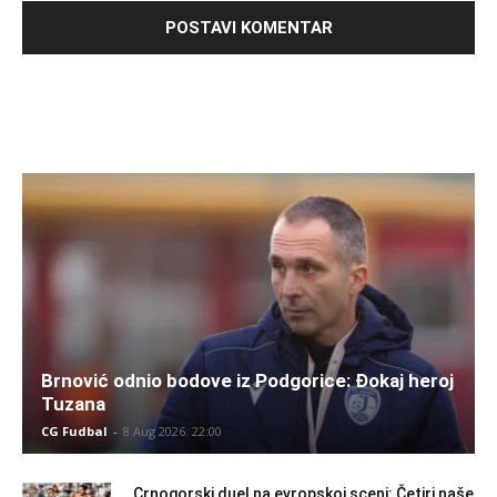
Brnović odnio bodove iz Podgorice: Đokaj heroj
Tuzana
CG Fudbal
-
8 Aug 2026. 22:00
Crnogorski duel na evropskoj sceni: Četiri naše