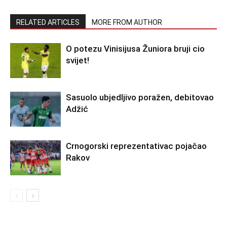
RELATED ARTICLES
MORE FROM AUTHOR
O potezu Vinisijusa Žuniora bruji cio
svijet!
Sasuolo ubjedljivo poražen, debitovao
Adžić
Crnogorski reprezentativac pojačao
Rakov