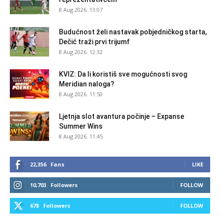
8 Aug 2026. 13:07
Budućnost želi nastavak pobjedničkog starta,
Dečić traži prvi trijumf
8 Aug 2026. 12:32
KVIZ: Da li koristiš sve mogućnosti svog
Meridian naloga?
8 Aug 2026. 11:50
Ljetnja slot avantura počinje – Expanse
Summer Wins
8 Aug 2026. 11:45
22,356
Fans
LIKE
10,703
Followers
FOLLOW
678
Followers
FOLLOW