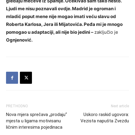
gledaju mečeve iz Španije. Očekivao sam tako nešto.
Ljudi me nisu poznavali ovdje. Madrid je ogroman i
mladić poput mene nije mogao imati veću slavu od
Roberta Karlosa, Jera ili Mijatovića. Peđa mi je mnogo
pomogao u adaptaciji, ali nije bio jedini –
zaključio je
Ognjenović.
PRETHODNO
Next article
Nova mjera sprečava „prodaju“
Uskoro raskid ugovora:
mjesta u ligama motivisanu
Vezista napušta Zvezdu
ličnim interesima pojedinaca