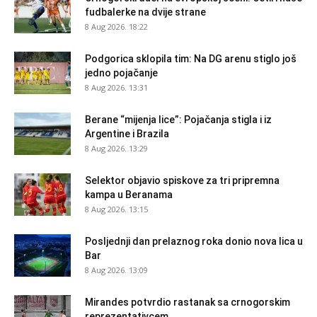
fudbalerke na dvije strane
8 Aug 2026. 18:22
Podgorica sklopila tim: Na DG arenu stiglo još
jedno pojačanje
8 Aug 2026. 13:31
Berane “mijenja lice”: Pojačanja stigla i iz
Argentine i Brazila
8 Aug 2026. 13:29
Selektor objavio spiskove za tri pripremna
kampa u Beranama
8 Aug 2026. 13:15
Posljednji dan prelaznog roka donio nova lica u
Bar
8 Aug 2026. 13:09
Mirandes potvrdio rastanak sa crnogorskim
reprezentativcem