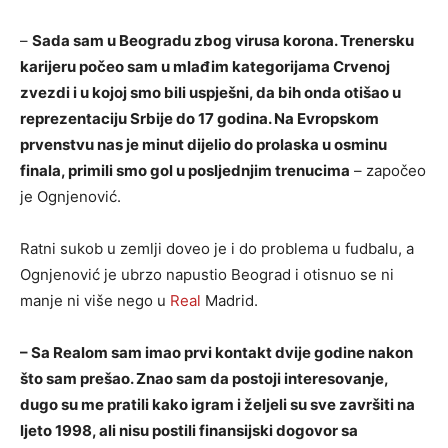
–
Sada sam u Beogradu zbog virusa korona. Trenersku
karijeru počeo sam u mlađim kategorijama Crvenoj
zvezdi i u kojoj smo bili uspješni, da bih onda otišao u
reprezentaciju Srbije do 17 godina. Na Evropskom
prvenstvu nas je minut dijelio do prolaska u osminu
finala, primili smo gol u posljednjim trenucima
– započeo
je Ognjenović.
Ratni sukob u zemlji doveo je i do problema u fudbalu, a
Ognjenović je ubrzo napustio Beograd i otisnuo se ni
manje ni više nego u
Real
Madrid.
– Sa Realom sam imao prvi kontakt dvije godine nakon
što sam prešao. Znao sam da postoji interesovanje,
dugo su me pratili kako igram i željeli su sve završiti na
ljeto 1998, ali nisu postili finansijski dogovor sa