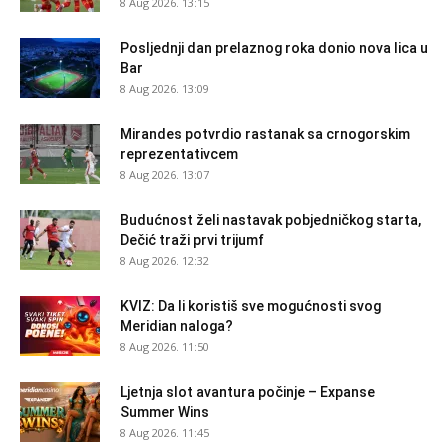
8 Aug 2026. 13:15
Posljednji dan prelaznog roka donio nova lica u
Bar
8 Aug 2026. 13:09
Mirandes potvrdio rastanak sa crnogorskim
reprezentativcem
8 Aug 2026. 13:07
Budućnost želi nastavak pobjedničkog starta,
Dečić traži prvi trijumf
8 Aug 2026. 12:32
KVIZ: Da li koristiš sve mogućnosti svog
Meridian naloga?
8 Aug 2026. 11:50
Ljetnja slot avantura počinje – Expanse
Summer Wins
8 Aug 2026. 11:45