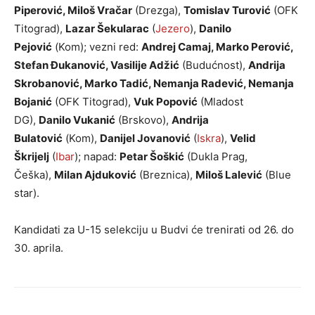
Piperović, Miloš Vračar
(Drezga),
Tomislav Turović
(OFK
Titograd),
Lazar Šekularac
(
Jezero
),
Danilo
Pejović
(Kom); vezni red:
Andrej Camaj, Marko Perović,
Stefan Đukanović, Vasilije Adžić
(Budućnost),
Andrija
Skrobanović, Marko Tadić, Nemanja Radević, Nemanja
Bojanić
(OFK Titograd),
Vuk Popović
(Mladost
DG),
Danilo Vukanić
(Brskovo),
Andrija
Bulatović
(Kom),
Danijel Jovanović
(
Iskra
),
Velid
Škrijelj
(
Ibar
); napad:
Petar Šoškić
(Dukla Prag,
Češka),
Milan Ajduković
(Breznica),
Miloš Lalević
(Blue
star).
Kandidati za U-15 selekciju u Budvi će trenirati od 26. do
30. aprila.