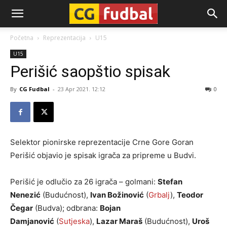
CG-
Početna
Reprezentacija
U15
U15
Fudbal
Perišić saopštio spisak
By
CG Fudbal
-
23 Apr 2021. 12:12
0
Selektor pionirske reprezentacije Crne Gore Goran
Perišić objavio je spisak igrača za pripreme u Budvi.
Perišić je odlučio za 26 igrača – golmani:
Stefan
Nenezić
(Budućnost),
Ivan Božinović
(
Grbalj
),
Teodor
Čegar
(Budva); odbrana:
Bojan
Damjanović
(
Sutjeska
),
Lazar Maraš
(Budućnost),
Uroš