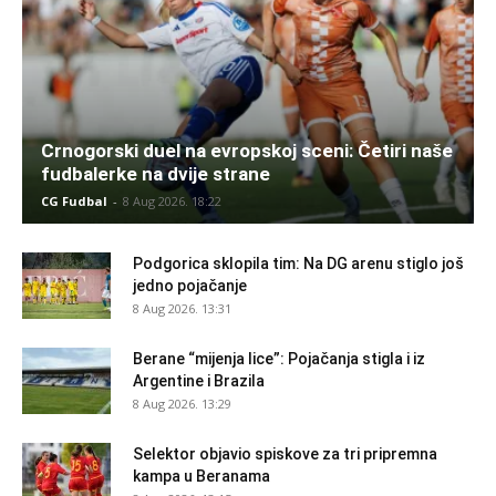
Crnogorski duel na evropskoj sceni: Četiri naše
fudbalerke na dvije strane
CG Fudbal
-
8 Aug 2026. 18:22
Podgorica sklopila tim: Na DG arenu stiglo još
jedno pojačanje
8 Aug 2026. 13:31
Berane “mijenja lice”: Pojačanja stigla i iz
Argentine i Brazila
8 Aug 2026. 13:29
Selektor objavio spiskove za tri pripremna
kampa u Beranama