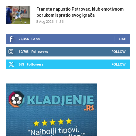
Franeta napustio Petrovac, klub emotivnom
porukom ispratio svog igrača
8 Aug 2026. 11:36
22,356
Fans
LIKE
10,703
Followers
FOLLOW
678
Followers
FOLLOW