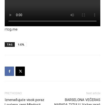
rtcg.me
TAG
1.CFL
PRETHODNO
Next article
Iznenađujuće visok poraz
BARSELONA VEČERAS
Lovćena, remi Mladosti
NAPADA TITULU: Važan igrač