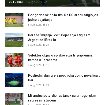
CG Fudbal
-
8 Aug 2026. 18:22
Podgorica sklopila tim: Na DG arenu stiglo još
jedno pojačanje
8 Aug 2026. 13:31
Berane “mijenja lice”: Pojačanja stigla i iz
Argentine i Brazila
8 Aug 2026. 13:29
Selektor objavio spiskove za tri pripremna
kampa u Beranama
8 Aug 2026. 13:15
Posljednji dan prelaznog roka donio nova lica u
Bar
8 Aug 2026. 13:09
Mirandes potvrdio rastanak sa crnogorskim
reprezentativcem