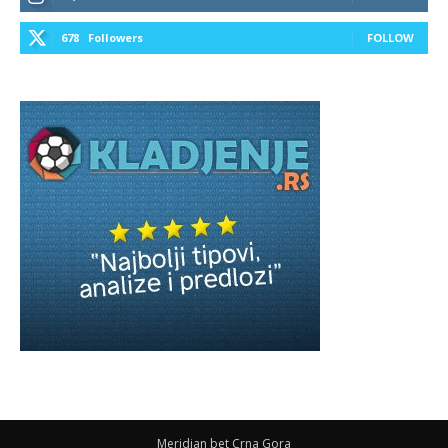
678
Followers
FOLLOW
Meridian bet Crna Gora