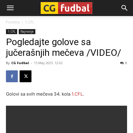
CG-
Početna
1.CFL
1.CFL
Najnovije
Fudbal
Pogledajte golove sa
jučerašnjih mečeva /VIDEO/
By
CG Fudbal
-
15 May 2025. 12:02
0
Golovi sa svih mečeva 34. kola
1.CFL
.