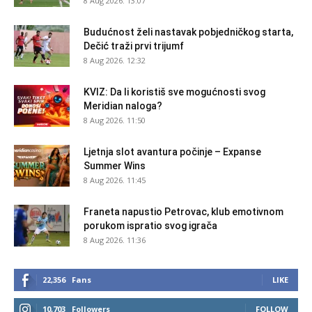
8 Aug 2026. 13:07
Budućnost želi nastavak pobjedničkog starta,
Dečić traži prvi trijumf
8 Aug 2026. 12:32
KVIZ: Da li koristiš sve mogućnosti svog
Meridian naloga?
8 Aug 2026. 11:50
Ljetnja slot avantura počinje – Expanse
Summer Wins
8 Aug 2026. 11:45
Franeta napustio Petrovac, klub emotivnom
porukom ispratio svog igrača
8 Aug 2026. 11:36
22,356
Fans
LIKE
10,703
Followers
FOLLOW