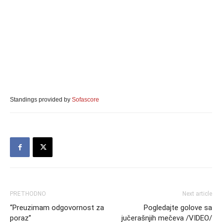
Standings provided by
Sofascore
PRETHODNO
Next article
“Preuzimam odgovornost za
Pogledajte golove sa
poraz”
jučerašnjih mečeva /VIDEO/