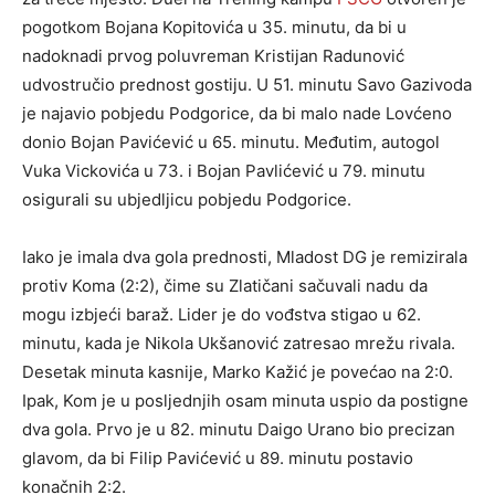
pogotkom Bojana Kopitovića u 35. minutu, da bi u
nadoknadi prvog poluvreman Kristijan Radunović
udvostručio prednost gostiju. U 51. minutu Savo Gazivoda
je najavio pobjedu Podgorice, da bi malo nade Lovćeno
donio Bojan Pavićević u 65. minutu. Međutim, autogol
Vuka Vickovića u 73. i Bojan Pavlićević u 79. minutu
osigurali su ubjedljicu pobjedu Podgorice.
Iako je imala dva gola prednosti, Mladost DG je remizirala
protiv Koma (2:2), čime su Zlatičani sačuvali nadu da
mogu izbjeći baraž. Lider je do vođstva stigao u 62.
minutu, kada je Nikola Ukšanović zatresao mrežu rivala.
Desetak minuta kasnije, Marko Kažić je povećao na 2:0.
Ipak, Kom je u posljednjih osam minuta uspio da postigne
dva gola. Prvo je u 82. minutu Daigo Urano bio precizan
glavom, da bi Filip Pavićević u 89. minutu postavio
konačnih 2:2.