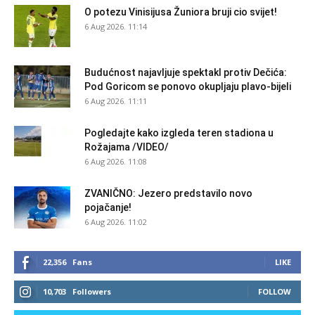
O potezu Vinisijusa Žuniora bruji cio svijet!
6 Aug 2026. 11:14
Budućnost najavljuje spektakl protiv Dečića:
Pod Goricom se ponovo okupljaju plavo-bijeli
6 Aug 2026. 11:11
Pogledajte kako izgleda teren stadiona u
Rožajama /VIDEO/
6 Aug 2026. 11:08
ZVANIČNO: Jezero predstavilo novo
pojačanje!
6 Aug 2026. 11:02
22,356
Fans
LIKE
10,703
Followers
FOLLOW