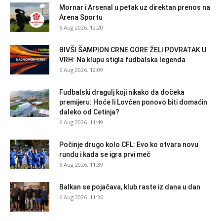
Mornar i Arsenal u petak uz direktan prenos na
Arena Sportu
6 Aug 2026. 12:20
BIVŠI ŠAMPION CRNE GORE ŽELI POVRATAK U
VRH: Na klupu stigla fudbalska legenda
6 Aug 2026. 12:09
Fudbalski dragulj koji nikako da dočeka
premijeru: Hoće li Lovćen ponovo biti domaćin
daleko od Cetinja?
6 Aug 2026. 11:49
Počinje drugo kolo CFL: Evo ko otvara novu
rundu i kada se igra prvi meč
6 Aug 2026. 11:39
Balkan se pojačava, klub raste iz dana u dan
6 Aug 2026. 11:36