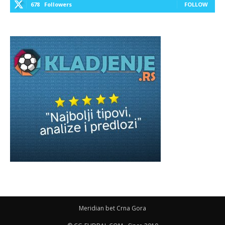
678
Followers
FOLLOW
Meridian bet Crna Gora