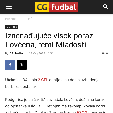
CG-
Početna
CGF Info
CGF Info
Fudbal
Iznenađujuće visok poraz
Lovćena, remi Mladosti
By
CG Fudbal
-
15 May 2025. 11:54
0
Utakmice 34. kola
2.CFL
donijele su dosta uzbuđenja u
borbi za opstanak.
Podgorica je sa čak 5:1 savladala Lovćen, došla na korak
od opstanka u ligi, ali i Cetinjanima zakomplikovala borbu
za treće mjesto. Duel na Trening kampu
FSCG
otvoren je