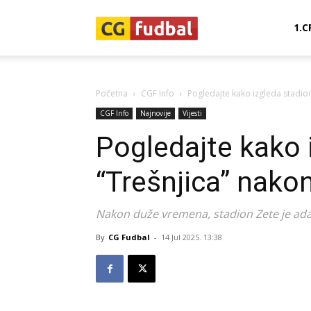
CG-
1.C
Fudbal
Početna
CGF Info
Pogledajte kako izgleda stadio
CGF Info
Najnovije
Vijesti
Pogledajte kako 
“Trešnjica” nako
Nakon duže vremena, stadion Zete je ada
By
CG Fudbal
-
14 Jul 2025. 13:38