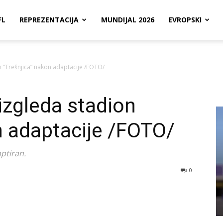
FL
REPREZENTACIJA
MUNDIJAL 2026
EVROPSKI
n “Trešnjica” nakon adaptacije /FOTO/
izgleda stadion
n adaptacije /FOTO/
ptiran.
0