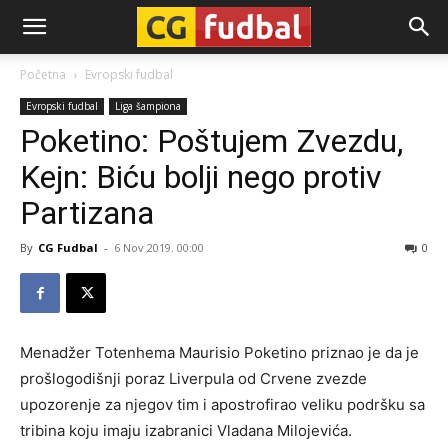
CG-
Početna
Evropski fudbal
Evropski fudbal
Liga šampiona
Fudbal
Poketino: Poštujem Zvezdu,
Kejn: Biću bolji nego protiv
Partizana
By
CG Fudbal
-
6 Nov 2019. 00:00
0
Menadžer Totenhema Maurisio Poketino priznao je da je
prošlogodišnji poraz Liverpula od Crvene zvezde
upozorenje za njegov tim i apostrofirao veliku podršku sa
tribina koju imaju izabranici Vladana Milojevića.