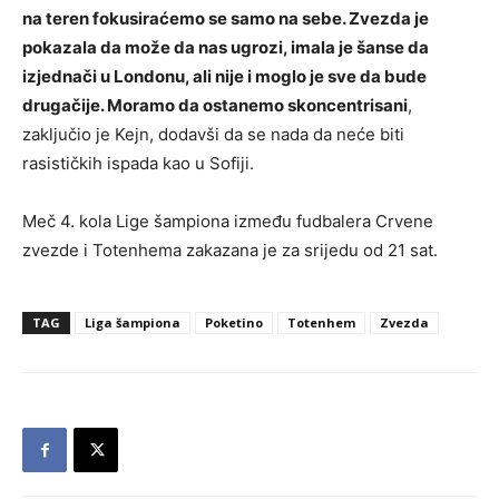
na teren fokusiraćemo se samo na sebe. Zvezda je
pokazala da može da nas ugrozi, imala je šanse da
izjednači u Londonu, ali nije i moglo je sve da bude
drugačije. Moramo da ostanemo skoncentrisani
,
zaključio je Kejn, dodavši da se nada da neće biti
rasističkih ispada kao u Sofiji.
Meč 4. kola Lige šampiona između fudbalera Crvene
zvezde i Totenhema zakazana je za srijedu od 21 sat.
TAG
Liga šampiona
Poketino
Totenhem
Zvezda