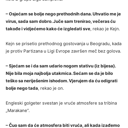
– Osjećam se bolje nego prethodnih dana. Uhvatio me je
virus, sada sam dobro. Juče sam trenirao, večeras ću
takođe i vidjećemo kako će izgledati sve
, rekao je Kejn.
Kejn se prisetio prethodnog gostovanja u Beogradu, kada
je protiv Partizana u Ligi Evrope završen meč bez golova.
– Sjećam se i da sam udario nogom stativu (iz bijesa).
Nije bila moja najbolja utakmica. Sećam se da je bilo
teško sa neriješenim ishodom. Vjerujem da ću odigrati
bolje nego tada
, rekao je on.
Engleski golgeter svestan je vruće atmosfere sa tribina
„Marakane“.
– Čuo sam da će atmosfera biti vruća, ali kada izađemo