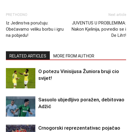
PRETHODNO
Next article
Iz Jedinstva poručuju:
JUVENTUS U PROBLEMIMA:
Obećavamo veliku borbu i igru
Nakon Kjelinija, povredio se i
na pobjedu!
De Liht!
RELATED ARTICLES
MORE FROM AUTHOR
O potezu Vinisijusa Žuniora bruji cio
svijet!
Sasuolo ubjedljivo poražen, debitovao
Adžić
Crnogorski reprezentativac pojačao