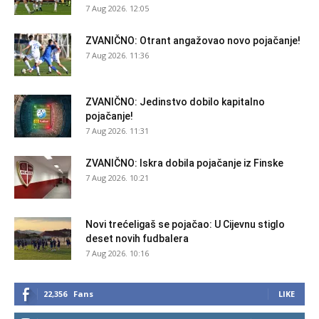
7 Aug 2026. 12:05
ZVANIČNO: Otrant angažovao novo pojačanje!
7 Aug 2026. 11:36
ZVANIČNO: Jedinstvo dobilo kapitalno
pojačanje!
7 Aug 2026. 11:31
ZVANIČNO: Iskra dobila pojačanje iz Finske
7 Aug 2026. 10:21
Novi trećeligaš se pojačao: U Cijevnu stiglo
deset novih fudbalera
7 Aug 2026. 10:16
22,356
Fans
LIKE