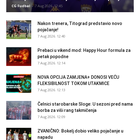
CG Fudbal
-
7 Aug 2026. 12:45
Nakon trenera, Titograd predstavio novo
pojačanje!
7 Aug 2026. 12:40
Prebaci u vikend mod: Happy Hour formula za
petak popodne
7 Aug 2026. 12:14
NOVA OPCIJA ZAMJENA+ DONOSI VEĆU
FLEKSIBILNOST TOKOM UTAKMICE
7 Aug 2026. 12:13
Čelnici starobarske Sloge: U sezoni pred nama
borba za viši rang takmičenja
7 Aug 2026. 12:09
ZVANIČNO: Bokelj dobio veliko pojačanje u
napadu