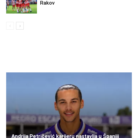
Rakov
Andrija Petričević karijeru nastavlja u Španiji