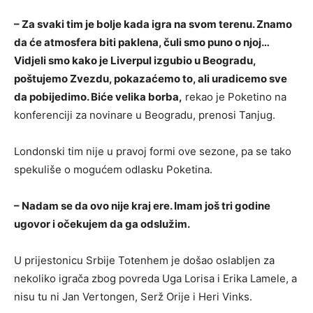
– Za svaki tim je bolje kada igra na svom terenu. Znamo
da će atmosfera biti paklena, čuli smo puno o njoj…
Vidjeli smo kako je Liverpul izgubio u Beogradu,
poštujemo Zvezdu, pokazaćemo to, ali uradicemo sve
da pobijedimo. Biće velika borba,
rekao je Poketino na
konferenciji za novinare u Beogradu, prenosi Tanjug.
Londonski tim nije u pravoj formi ove sezone, pa se tako
spekuliše o mogućem odlasku Poketina.
– Nadam se da ovo nije kraj ere. Imam još tri godine
ugovor i očekujem da ga odslužim.
U prijestonicu Srbije Totenhem je došao oslabljen za
nekoliko igrača zbog povreda Uga Lorisa i Erika Lamele, a
nisu tu ni Jan Vertongen, Serž Orije i Heri Vinks.