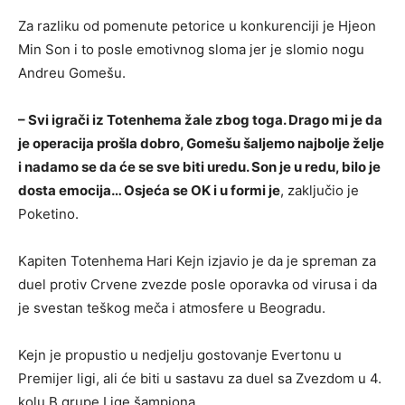
Za razliku od pomenute petorice u konkurenciji je Hjeon
Min Son i to posle emotivnog sloma jer je slomio nogu
Andreu Gomešu.
– Svi igrači iz Totenhema žale zbog toga. Drago mi je da
je operacija prošla dobro, Gomešu šaljemo najbolje želje
i nadamo se da će se sve biti uredu. Son je u redu, bilo je
dosta emocija… Osjeća se OK i u formi je
, zaključio je
Poketino.
Kapiten Totenhema Hari Kejn izjavio je da je spreman za
duel protiv Crvene zvezde posle oporavka od virusa i da
je svestan teškog meča i atmosfere u Beogradu.
Kejn je propustio u nedjelju gostovanje Evertonu u
Premijer ligi, ali će biti u sastavu za duel sa Zvezdom u 4.
kolu B grupe Lige šampiona.