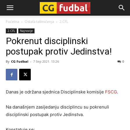
CG-
Početna
Ostala takmičenja
2.CFL
2.CFL
Najnovije
Fudbal
Pokrenut disciplinski
postupak protiv Jedinstva!
By
CG Fudbal
-
7 Sep 2021. 13:26
0
Danas je održana sjednica Disciplinske komisije
FSCG
.
Na današnjem zasijedanju disciplincu su pokrenuli
disciplinski postupak protiv Jedinstva.
Konstatuje se: