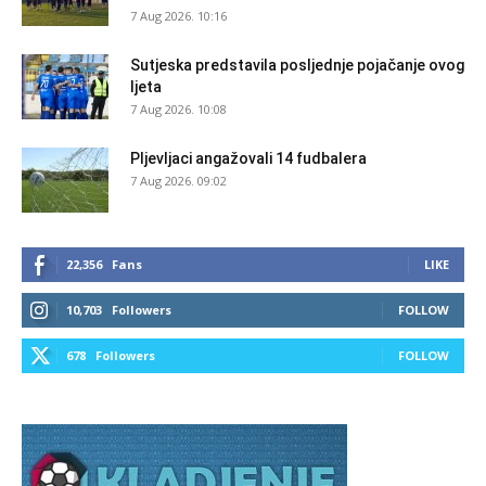
7 Aug 2026. 10:16
Sutjeska predstavila posljednje pojačanje ovog
ljeta
7 Aug 2026. 10:08
Pljevljaci angažovali 14 fudbalera
7 Aug 2026. 09:02
22,356
Fans
LIKE
10,703
Followers
FOLLOW
678
Followers
FOLLOW