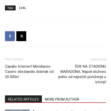
TAG
2.CFL
PRETHODNO
Next article
Zapalio Internet! Meridianov
ŠOK NA STADIONU
Casino obezbjedio dobitak od
MARADONA: Napoli doživeo
20 000e!
jedno od najvećih poniženja u
istoriji!
RELATED ARTICLES
MORE FROM AUTHOR